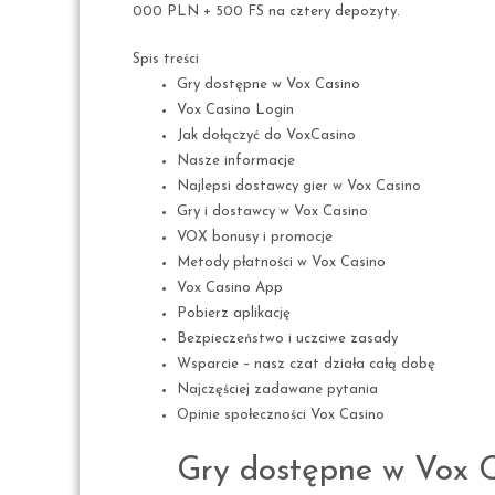
000 PLN + 500 FS na cztery depozyty.
Spis treści
Gry dostępne w Vox Casino
Vox Casino Login
Jak dołączyć do VoxCasino
Nasze informacje
Najlepsi dostawcy gier w Vox Casino
Gry i dostawcy w Vox Casino
VOX bonusy i promocje
Metody płatności w Vox Casino
Vox Casino App
Pobierz aplikację
Bezpieczeństwo i uczciwe zasady
Wsparcie – nasz czat działa całą dobę
Najczęściej zadawane pytania
Opinie społeczności Vox Casino
Gry dostępne w Vox 