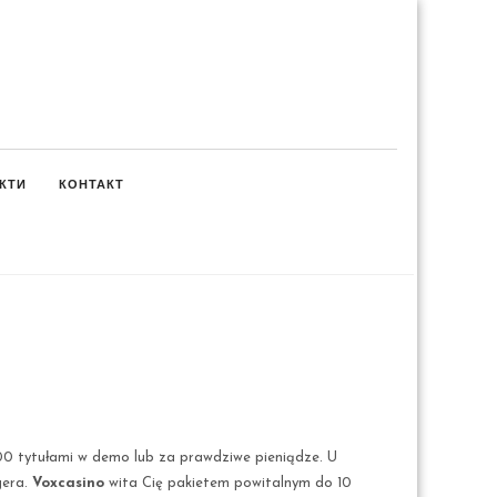
КТИ
КОНТАКТ
00 tytułami w demo lub za prawdziwe pieniądze. U
gera.
Voxcasino
wita Cię pakietem powitalnym do 10