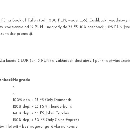
FS na Book of Fallen (od 1 000 PLN, wager x35). Cashback tygodniowy: d
y: codziennie od 12 PLN – nagrody do 75 FS, 10% cashbacku, 125 PLN (wa
zakładce promocji.
a każde 2 EUR (ok. 9 PLN) w zakładach dostajesz 1 punkt doświadczeni
shback
Nagroda
–
–
100% dep. + 15 FS Only Diamonds
120% dep. + 25 FS 9 Thunderbolts
140% dep. + 35 FS Joker Catcher
150% dep. + 50 FS Only Coins Express
ów i loterii – bez wagera, gotówka na koncie.