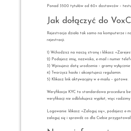
Ponad 3500 tytułów od 60+ dostawców – testuj
Jak dołączyć do VoxC
Rejestracja działa tak samo na komputerze i na 
rejestracji.
1) Wchodzisz na naszą stronę i klikasz «Zarejest
2) Podajesz imię, nazwisko, e-mail i numer telef
3) Wpisujesz datę urodzenia – gramy wyłącznie
4) Tworzysz hasło i akceptujesz regulamin.
5) Klikasz link aktywacyjny w e-mailu – gotowe.
Weryfikacja KYC to standardowa procedura bez
weryfikacji nie odblokujesz wypłat, więc radzimy
Logowanie: klikasz «Zaloguj się», podajesz e-m
zaloguj się i sprawdź co dla Ciebie przygotowal