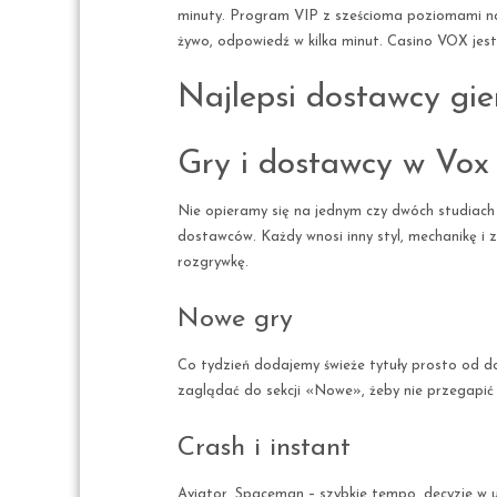
minuty. Program VIP z sześcioma poziomami na
żywo, odpowiedź w kilka minut. Casino VOX jest
Najlepsi dostawcy gi
Gry i dostawcy w Vox
Nie opieramy się na jednym czy dwóch studiach
dostawców. Każdy wnosi inny styl, mechanikę i zm
rozgrywkę.
Nowe gry
Co tydzień dodajemy świeże tytuły prosto od do
zaglądać do sekcji «Nowe», żeby nie przegapić
Crash i instant
Aviator, Spaceman – szybkie tempo, decyzje w u