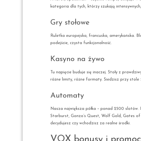
kategoria dla tych, którzy szukają intensywnych,
Gry stołowe
Ruletka europejska, francuska, amerykańska. Bl
podejście, czysta funkcjonalność.
Kasyno na żywo
Tu napięcie buduje się inaczej. Stoły z prawdzi
różne limity, różne formaty. Siedzisz przy stol
Automaty
Nasza największa półka – ponad 2500 slotów. 
Starburst, Gonzo’s Quest, Wolf Gold, Gates o
decydujesz czy wchodzisz za realne środki.
VOX bonusy i promoc