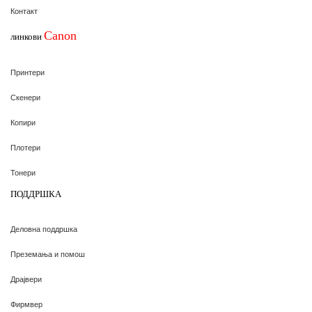
Контакт
Canon
линкови
Принтери
Скенери
Копири
Плотери
Тонери
ПОДДРШКА
Деловна поддршка
Преземања и помош
Драјвери
Фирмвер