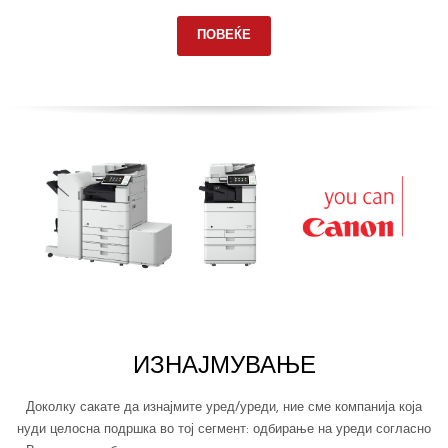
ПОВЕЌЕ
ИЗНАЈМУВАЊЕ
Доколку сакате да изнајмите уред/уреди, ние сме компанија која
нуди целосна подршка во тој сегмент: одбирање на уреди согласно