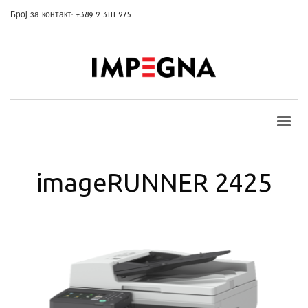
Број за контакт: +389 2 3111 275
imageRUNNER 2425