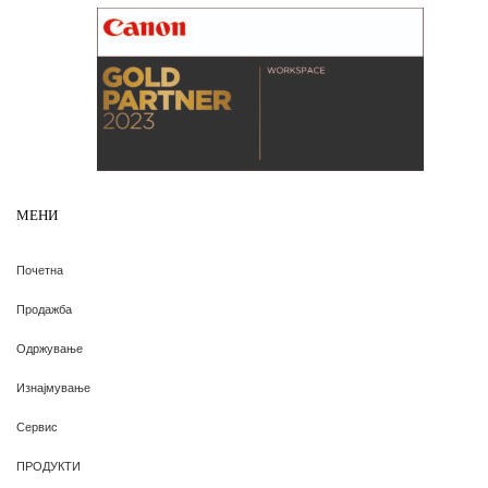
МЕНИ
Почетна
Продажба
Одржување
Изнајмување
Сервис
ПРОДУКТИ