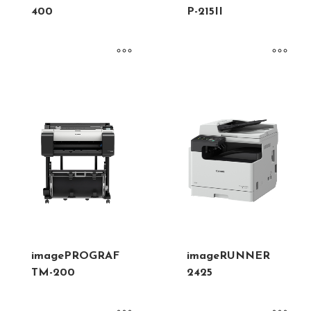
400
P-215II
imagePROGRAF
imageRUNNER
TM-200
2425