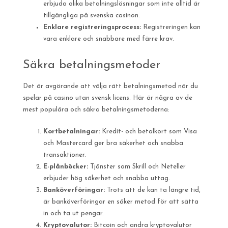
erbjuda olika betalningslösningar som inte alltid är
tillgängliga på svenska casinon.
Enklare registreringsprocess:
Registreringen kan
vara enklare och snabbare med färre krav.
Säkra betalningsmetoder
Det är avgörande att välja rätt betalningsmetod när du
spelar på casino utan svensk licens. Här är några av de
mest populära och säkra betalningsmetoderna:
Kortbetalningar:
Kredit- och betalkort som Visa
och Mastercard ger bra säkerhet och snabba
transaktioner.
E-plånböcker:
Tjänster som Skrill och Neteller
erbjuder hög säkerhet och snabba uttag.
Banköverföringar:
Trots att de kan ta längre tid,
är banköverföringar en säker metod för att sätta
in och ta ut pengar.
Kryptovalutor:
Bitcoin och andra kryptovalutor