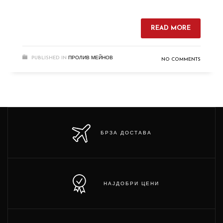
READ MORE
PUBLISHED IN
ПРОЛИВ МЕЙНОВ
NO COMMENTS
БРЗА ДОСТАВА
НАЈДОБРИ ЦЕНИ