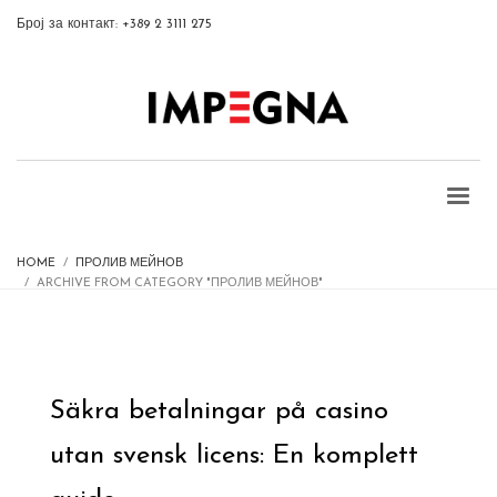
Број за контакт: +389 2 3111 275
HOME
ПРОЛИВ МЕЙНОВ
ARCHIVE FROM CATEGORY "ПРОЛИВ МЕЙНОВ"
Säkra betalningar på casino
utan svensk licens: En komplett