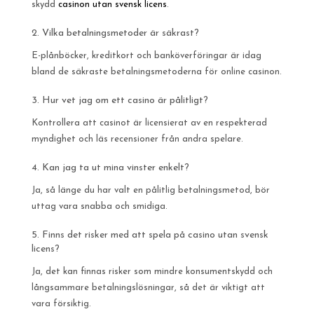
skydd
casinon utan svensk licens
.
2. Vilka betalningsmetoder är säkrast?
E-plånböcker, kreditkort och banköverföringar är idag
bland de säkraste betalningsmetoderna för online casinon.
3. Hur vet jag om ett casino är pålitligt?
Kontrollera att casinot är licensierat av en respekterad
myndighet och läs recensioner från andra spelare.
4. Kan jag ta ut mina vinster enkelt?
Ja, så länge du har valt en pålitlig betalningsmetod, bör
uttag vara snabba och smidiga.
5. Finns det risker med att spela på casino utan svensk
licens?
Ja, det kan finnas risker som mindre konsumentskydd och
långsammare betalningslösningar, så det är viktigt att
vara försiktig.