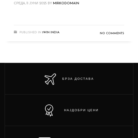
СРЕДА, 11 ЈУНИ 2025
BY
MIRKODOMAIN
PUBLISHED IN
1WIN INDIA
NO COMMENTS
БРЗА ДОСТАВА
НАЈДОБРИ ЦЕНИ