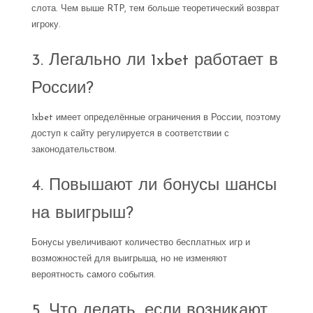
слота. Чем выше RTP, тем больше теоретический возврат
игроку.
3. Легально ли 1xbet работает в
России?
1xbet имеет определённые ограничения в России, поэтому
доступ к сайту регулируется в соответствии с
законодательством.
4. Повышают ли бонусы шансы
на выигрыш?
Бонусы увеличивают количество бесплатных игр и
возможностей для выигрыша, но не изменяют
вероятность самого события.
5. Что делать, если возникают