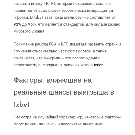
возврата игроку (RTP), который показывает, сколько
процентов от всех ставок теоретически возвращается
игрокам. В 1xbet этот показатель обычно составляет от
92% до 96%, что является стандартом для онлайн казино
мирового уровня.
Понимание работы ГСЧ и RTP помогает развеять страхи и
сомнения относительно честности слотов, а также
показывает, что выигрыш — это вопрос удачи и
вероятности, а не скрытых ловушек казино
1хбет
.
Факторы, влияющие на
реальные шансы выигрыша в
1xbet
Несмотря на случайный характер игр, некоторые факторы
могут влиять на шансы и восприятие выигрышей: