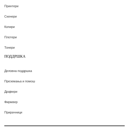
Принтери
Скенери
Копири
Плотери
Тонери
ПОДДРШКА
Деловна поддршка
Преземања и помош
Драјвери
Фирмвер
Прирачници