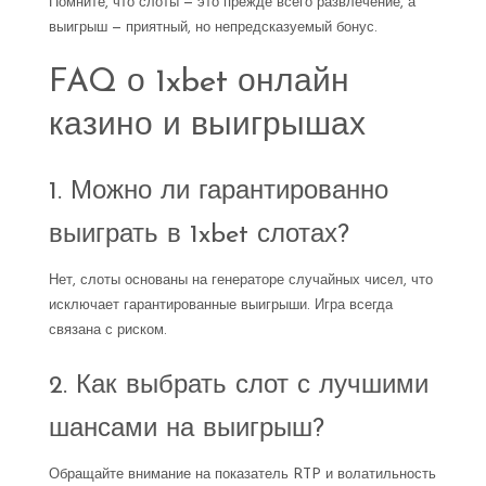
Помните, что слоты — это прежде всего развлечение, а
выигрыш — приятный, но непредсказуемый бонус.
FAQ о 1xbet онлайн
казино и выигрышах
1. Можно ли гарантированно
выиграть в 1xbet слотах?
Нет, слоты основаны на генераторе случайных чисел, что
исключает гарантированные выигрыши. Игра всегда
связана с риском.
2. Как выбрать слот с лучшими
шансами на выигрыш?
Обращайте внимание на показатель RTP и волатильность