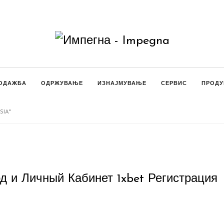
ОДАЖБА
ОДРЖУВАЊЕ
ИЗНАЈМУВАЊЕ
СЕРВИС
ПРОДУ
SIA"
д и Личный Кабинет 1xbet Регистрация