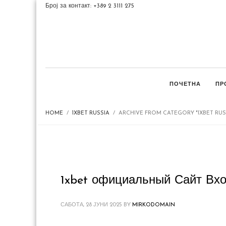
Број за контакт: +389 2 3111 275
ПОЧЕТНА
ПР
HOME
1XBET RUSSIA
ARCHIVE FROM CATEGORY "1XBET RUS
1xbet официальный Сайт Вхо
САБОТА, 28 ЈУНИ 2025
BY
MIRKODOMAIN