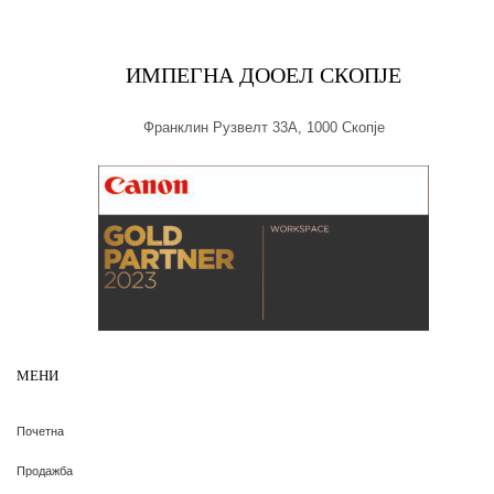
ИМПЕГНА ДООЕЛ СКОПЈЕ
Франклин Рузвелт 33А, 1000 Скопје
МЕНИ
Почетна
Продажба