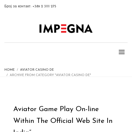
Број за контакт: +389 2 3111 275
HOME
AVIATOR CASINO DE
ARCHIVE FROM CATEGORY "AVIATOR CASINO DE"
Aviator Game Play On-line
Within The Official Web Site In