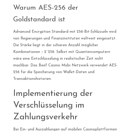
Warum AES-256 der
Goldstandard ist
Advanced Encryption Standard mit 256-Bit-Schlüsseln wird
von Regierungen und Finanzinstituten weltweit eingesetzt.
Die Stärke liegt in der schieren Anzahl möglicher
Kombinationen – 2^256. Selbst mit Quantencomputern
wäre eine Entschlüsselung in realistischer Zeit nicht
machbar. Das Beef Casino Mobi Netzwerk verwendet AES-
256 für die Speicherung von Wallet-Daten und
Transaktionshistorien.
Implementierung der
Verschlüsselung im
Zahlungsverkehr
Bei Ein- und Auszahlungen auf mobilen Casinoplattformen