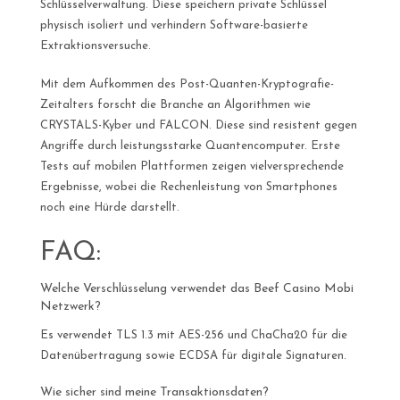
Schlüsselverwaltung. Diese speichern private Schlüssel
physisch isoliert und verhindern Software-basierte
Extraktionsversuche.
Mit dem Aufkommen des Post-Quanten-Kryptografie-
Zeitalters forscht die Branche an Algorithmen wie
CRYSTALS-Kyber und FALCON. Diese sind resistent gegen
Angriffe durch leistungsstarke Quantencomputer. Erste
Tests auf mobilen Plattformen zeigen vielversprechende
Ergebnisse, wobei die Rechenleistung von Smartphones
noch eine Hürde darstellt.
FAQ:
Welche Verschlüsselung verwendet das Beef Casino Mobi
Netzwerk?
Es verwendet TLS 1.3 mit AES-256 und ChaCha20 für die
Datenübertragung sowie ECDSA für digitale Signaturen.
Wie sicher sind meine Transaktionsdaten?