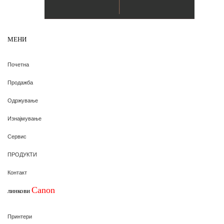
МЕНИ
Почетна
Продажба
Одржување
Изнајмување
Сервис
ПРОДУКТИ
Контакт
Canon
линкови
Принтери