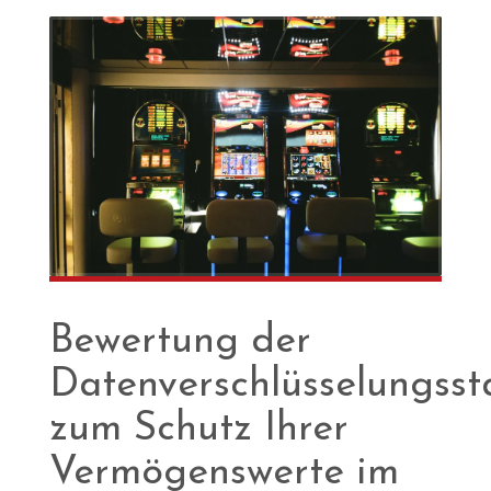
Bewertung der
Datenverschlüsselungss
zum Schutz Ihrer
Vermögenswerte im