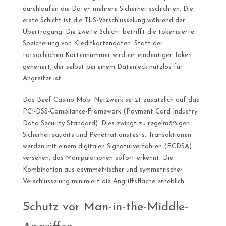
durchlaufen die Daten mehrere Sicherheitsschichten. Die
erste Schicht ist die TLS-Verschlüsselung während der
Übertragung. Die zweite Schicht betrifft die tokenisierte
Speicherung von Kreditkartendaten. Statt der
tatsächlichen Kartennummer wird ein eindeutiger Token
generiert, der selbst bei einem Datenleck nutzlos für
Angreifer ist.
Das Beef Casino Mobi Netzwerk setzt zusätzlich auf das
PCI-DSS-Compliance-Framework (Payment Card Industry
Data Security Standard). Dies zwingt zu regelmäßigen
Sicherheitsaudits und Penetrationstests. Transaktionen
werden mit einem digitalen Signaturverfahren (ECDSA)
versehen, das Manipulationen sofort erkennt. Die
Kombination aus asymmetrischer und symmetrischer
Verschlüsselung minimiert die Angriffsfläche erheblich.
Schutz vor Man-in-the-Middle-