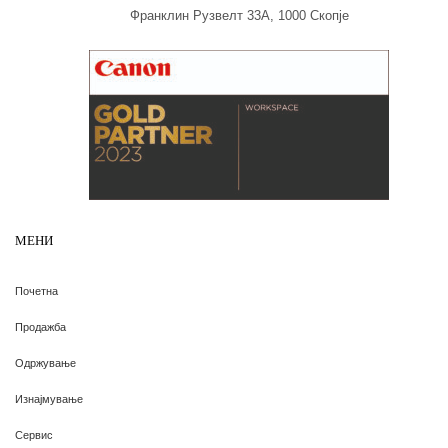
Франклин Рузвелт 33А, 1000 Скопје
МЕНИ
Почетна
Продажба
Одржување
Изнајмување
Сервис