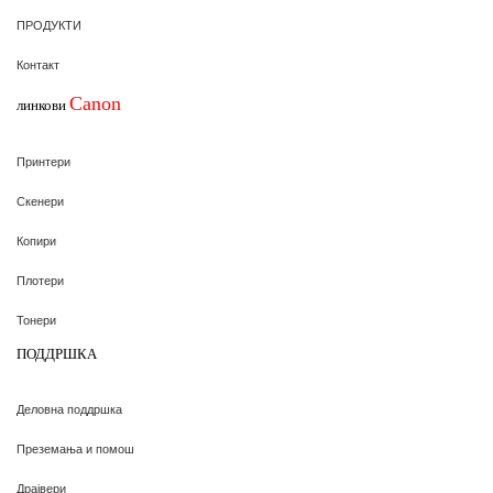
ПРОДУКТИ
Контакт
Canon
линкови
Принтери
Скенери
Копири
Плотери
Тонери
ПОДДРШКА
Деловна поддршка
Преземања и помош
Драјвери