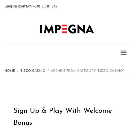
Број за контакт: +389 2 3111 275
HOME
BIZZO CASINO
ARCHIVE FROM CATEGORY "BIZZO CASINO"
Sign Up & Play With Welcome
Bonus