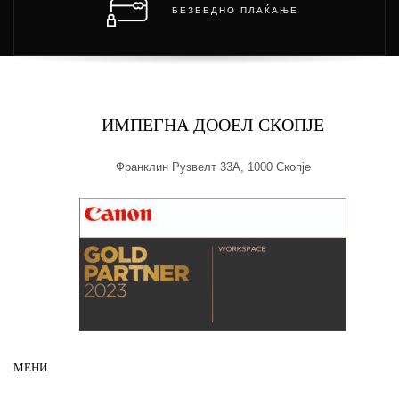
БЕЗБЕДНО ПЛАЌАЊЕ
ИМПЕГНА ДООЕЛ СКОПЈЕ
Франклин Рузвелт 33А, 1000 Скопје
МЕНИ