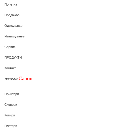
Почетна
Продажба
Одржување
Изнајмување
Сервис
ПРОДУКТИ
Контакт
Canon
линкови
Принтери
Скенери
Копири
Плотери