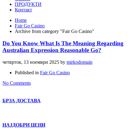
ПРОДУКТИ
Контакт
Home
Fair Go Casino
Archive from category "Fair Go Casino"
Do You Know What Is The Meaning Regarding
Australian Expression Reasonable Go?
четврток, 13 ноември 2025
by
mirkodomain
Published in
Fair Go Casino
No Comments
БРЗА ДОСТАВА
НАЈДОБРИ ЦЕНИ