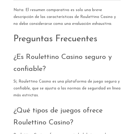
Nota: El resumen comparativo es solo una breve
descripción de las características de Roulettino Casino y
no debe considerarse como una evaluación exhaustiva.
Preguntas Frecuentes
¿Es Roulettino Casino seguro y
confiable?
Sí, Roulettino Casino es una plataforma de juego segura y
confiable, que se ajusta a las normas de seguridad en línea
más estrictas.
¿Qué tipos de juegos ofrece
Roulettino Casino?