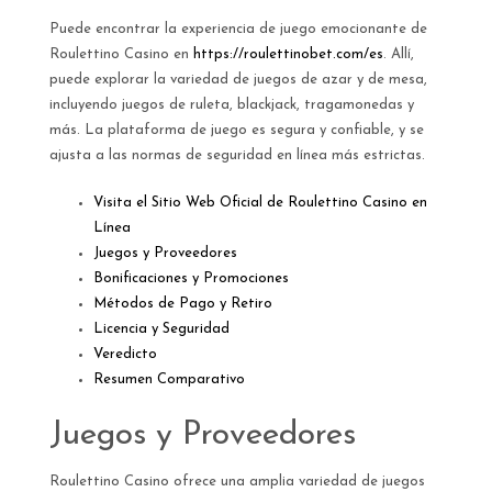
Puede encontrar la experiencia de juego emocionante de
Roulettino Casino en
https://roulettinobet.com/es
. Allí,
puede explorar la variedad de juegos de azar y de mesa,
incluyendo juegos de ruleta, blackjack, tragamonedas y
más. La plataforma de juego es segura y confiable, y se
ajusta a las normas de seguridad en línea más estrictas.
Visita el Sitio Web Oficial de Roulettino Casino en
Línea
Juegos y Proveedores
Bonificaciones y Promociones
Métodos de Pago y Retiro
Licencia y Seguridad
Veredicto
Resumen Comparativo
Juegos y Proveedores
Roulettino Casino ofrece una amplia variedad de juegos