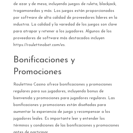
de azar y de mesa, incluyendo juegos de ruleta, blackjack,
tragamonedas y más. Los juegos están proporcionados
por software de alta calidad de proveedores líderes en la
industria. La calidad y la variedad de los juegos son clave
para atrapar y retener a los jugadores. Algunos de los
proveedores de software más destacados incluyen
https://roulettinobet.com/es.
Bonificaciones y
Promociones
Roulettino Casino ofrece bonificaciones y promociones
regulares para sus jugadores, incluyendo bonus de
bienvenida y promociones para jugadores regulares. Las
bonificaciones y promociones están diseñadas para
aumentar la experiencia de juego y recompensar a los
jugadores leales. Es importante leer y entender los
términos y condiciones de las bonificaciones y promociones
antes de participar.