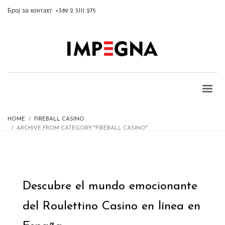
Број за контакт: +389 2 3111 275
HOME
FIREBALL CASINO
ARCHIVE FROM CATEGORY "FIREBALL CASINO"
Descubre el mundo emocionante
del Roulettino Casino en línea en