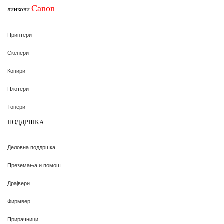
Canon
линкови
Принтери
Скенери
Копири
Плотери
Тонери
ПОДДРШКА
Деловна поддршка
Преземања и помош
Драјвери
Фирмвер
Прирачници