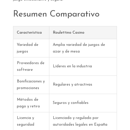
Resumen Comparativo
Característica
Roulettino Casino
Variedad de
Amplia variedad de juegos de
juegos
azar y de mesa
Proveedores de
Líderes en la industria
software
Bonificaciones y
Regulares y atractivas
promociones
Métodos de
Seguros y confiables
pago y retiro
Licencia y
Licenciado y regulado por
seguridad
autoridades legales en España