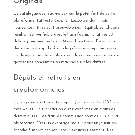
Originals
Le catalogue des jeux maison est le point fort de cette
plateforme. J’ai testé
Crash
et
Limbo
pendant trois
heures. Ces titres sont prouvablement équitables. Chaque
résultat est vérifiable avec le hash fourni. J’ai utilisé 50
dollars pour mes tests sur
Mines
. La vitesse d’exécution
des mises est rapide. Aucun lag n’a interrompu ma session.
Le design en mode sombre avec des accents néons aide à
garder une concentration maximale sur les chiffres.
Dépôts et retraits en
cryptomonnaies
Ici, le système est orienté crypto. J’ai déposé du USDT via
mon wallet. La transaction a été confirmée en moins de
deux minutes. Les frais de commission sont de 0 % sur la
plateforme. C’est un avantage majeur pour un joueur qui
cherche à maximiser son retour sur investissement. Les