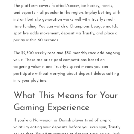
The platform covers football/soccer, ice hockey, tennis,
and esports – all popular in the region. In-play betting with
instant bet slip generation works well with Trustly’s real-
time funding. You can watch a Champions League match,
spot live odds movement, deposit via Trustly, and place a
parlay within 60 seconds.
The $2,500 weekly race and $50 monthly race add ongoing
value. These are prize pool competitions based on
wagering volume, and Trustly’s speed means you can
participate without worrying about deposit delays cutting
into your playtime.
What This Means for Your
Gaming Experience
If you’re a Norwegian or Danish player tired of crypto
volatility eating your deposits before you even spin, Trustly