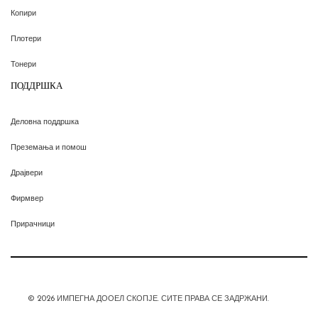
Копири
Плотери
Тонери
ПОДДРШКА
Деловна поддршка
Преземања и помош
Драјвери
Фирмвер
Прирачници
© 2026 ИМПЕГНА ДООЕЛ СКОПЈЕ. СИТЕ ПРАВА СЕ ЗАДРЖАНИ.