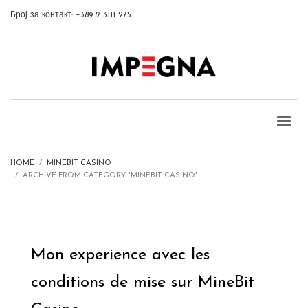
Број за контакт: +389 2 3111 275
HOME
MINEBIT CASINO
ARCHIVE FROM CATEGORY "MINEBIT CASINO"
Mon experience avec les
conditions de mise sur MineBit