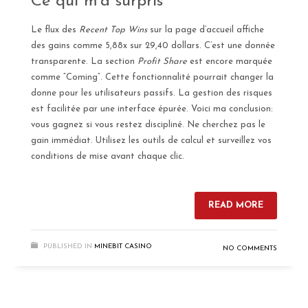
Ce qui m’a surpris
Le flux des
Recent Top Wins
sur la page d’accueil affiche
des gains comme 5,88x sur 29,40 dollars. C’est une donnée
transparente. La section
Profit Share
est encore marquée
comme “Coming”. Cette fonctionnalité pourrait changer la
donne pour les utilisateurs passifs. La gestion des risques
est facilitée par une interface épurée. Voici ma conclusion:
vous gagnez si vous restez discipliné. Ne cherchez pas le
gain immédiat. Utilisez les outils de calcul et surveillez vos
conditions de mise avant chaque clic.
READ MORE
PUBLISHED IN
MINEBIT CASINO
NO COMMENTS