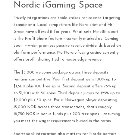
Nordic iGaming Space
Trustly integrations are table stakes for casinos targeting
Scandinavia. Local competitors like NordicBet and Mr
Green have offered it for years. What sets MineBit apart
is the Profit Share feature – currently marked as “Coming
Soon” – which promises passive revenue dividends based on
platform performance. No Nordic-facing casino currently
offers profit sharing tied to house edge revenue.
The $5,000 welcome package across three deposits
remains competitive. Your first deposit gets 100% up to
$1,500 plus 100 free spins. Second deposit offers 75% up
to $1,500 with 50 spins. Third deposit jumps to 125% up to
$2,000 plus 50 spins. For a Norwegian player depositing
15,000 NOK across three transactions, that’s roughly
18,750 NOK in bonus funds plus 200 free spins – assuming
you meet the wager requirements buried in the terms.
Sportsbook integration also matters for Nordic bettors.