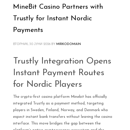
MineBit Casino Partners with
Trustly for Instant Nordic
Payments
ВТОРНИК, 30 ЈУНИ 2026
BY
MIRKODOMAIN
Trustly Integration Opens
Instant Payment Routes
for Nordic Players
The crypto-first casino platform Minebit has officially
integrated Trustly as a payment method, targeting
players in Sweden, Finland, Norway, and Denmark who
expect instant bank transfers without leaving the casino
interface. This move bridges the gap between the