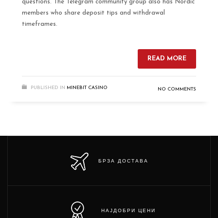
questions. The Telegram community group also has Nordic
members who share deposit tips and withdrawal
timeframes.
READ MORE
PUBLISHED IN
MINEBIT CASINO
NO COMMENTS
БРЗА ДОСТАВА
НАЈДОБРИ ЦЕНИ