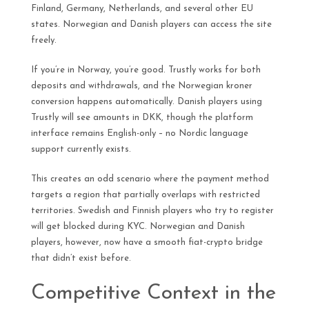
Finland, Germany, Netherlands, and several other EU
states. Norwegian and Danish players can access the site
freely.
If you’re in Norway, you’re good. Trustly works for both
deposits and withdrawals, and the Norwegian kroner
conversion happens automatically. Danish players using
Trustly will see amounts in DKK, though the platform
interface remains English-only – no Nordic language
support currently exists.
This creates an odd scenario where the payment method
targets a region that partially overlaps with restricted
territories. Swedish and Finnish players who try to register
will get blocked during KYC. Norwegian and Danish
players, however, now have a smooth fiat-crypto bridge
that didn’t exist before.
Competitive Context in the