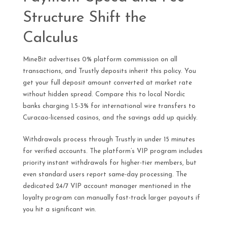
Structure Shift the
Calculus
MineBit advertises 0% platform commission on all
transactions, and Trustly deposits inherit this policy. You
get your full deposit amount converted at market rate
without hidden spread. Compare this to local Nordic
banks charging 1.5-3% for international wire transfers to
Curacao-licensed casinos, and the savings add up quickly.
Withdrawals process through Trustly in under 15 minutes
for verified accounts. The platform’s VIP program includes
priority instant withdrawals for higher-tier members, but
even standard users report same-day processing. The
dedicated 24/7 VIP account manager mentioned in the
loyalty program can manually fast-track larger payouts if
you hit a significant win.