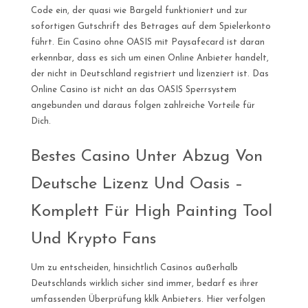
Code ein, der quasi wie Bargeld funktioniert und zur
sofortigen Gutschrift des Betrages auf dem Spielerkonto
führt. Ein Casino ohne OASIS mit Paysafecard ist daran
erkennbar, dass es sich um einen Online Anbieter handelt,
der nicht in Deutschland registriert und lizenziert ist. Das
Online Casino ist nicht an das OASIS Sperrsystem
angebunden und daraus folgen zahlreiche Vorteile für
Dich.
Bestes Casino Unter Abzug Von
Deutsche Lizenz Und Oasis –
Komplett Für High Painting Tool
Und Krypto Fans
Um zu entscheiden, hinsichtlich Casinos außerhalb
Deutschlands wirklich sicher sind immer, bedarf es ihrer
umfassenden Überprüfung kklk Anbieters. Hier verfolgen