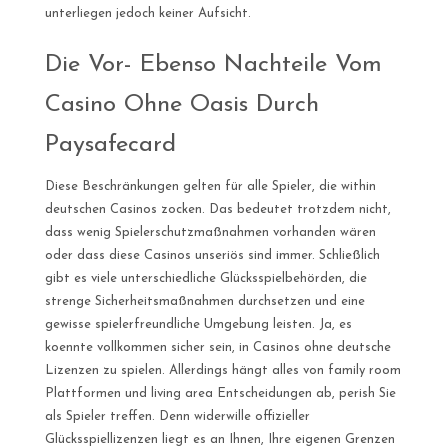
unterliegen jedoch keiner Aufsicht.
Die Vor- Ebenso Nachteile Vom
Casino Ohne Oasis Durch
Paysafecard
Diese Beschränkungen gelten für alle Spieler, die within
deutschen Casinos zocken. Das bedeutet trotzdem nicht,
dass wenig Spielerschutzmaßnahmen vorhanden wären
oder dass diese Casinos unseriös sind immer. Schließlich
gibt es viele unterschiedliche Glücksspielbehörden, die
strenge Sicherheitsmaßnahmen durchsetzen und eine
gewisse spielerfreundliche Umgebung leisten. Ja, es
koennte vollkommen sicher sein, in Casinos ohne deutsche
Lizenzen zu spielen. Allerdings hängt alles von family room
Plattformen und living area Entscheidungen ab, perish Sie
als Spieler treffen. Denn widerwille offizieller
Glücksspiellizenzen liegt es an Ihnen, Ihre eigenen Grenzen