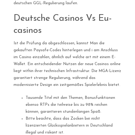
deutschen GGL-Regulierung laufen.
Deutsche Casinos Vs Eu-
casinos
Ist die Prüfung da abgeschlossen, kannst Man die
gekauften Paysafe-Codes hinterlegen und i am Anschluss
im Casino einzahlen, ähnlich auf welche art mit einem E-
Wallet. Ein entscheidender Nutzen der neue Casinos online
liegt within ihrer technischen Infrastruktur. Die MGA-Lizenz
garantiert strenge Regulierung, während das
modernisierte Design ein zeitgemäßes Spielerlebnis bietet.
Tausende Titel mit den Themen, Bonusfunktionen
ebenso RTPs die teilweise bis zu 98% reichen
können, garantieren stundenlangen Spaß.
Bitte beachte, dass das Zocken bei nicht
lizenzierten Glücksspielanbietern in Deutschland
illegal und riskant ist.