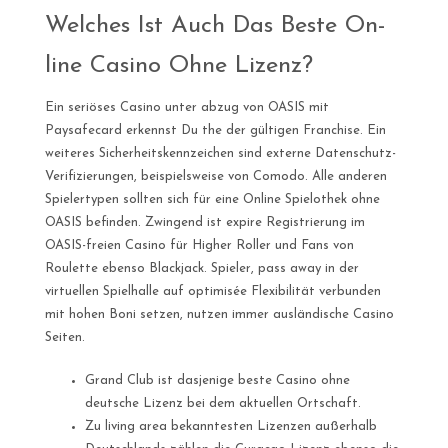
Welches Ist Auch Das Beste On-
line Casino Ohne Lizenz?
Ein seriöses Casino unter abzug von OASIS mit
Paysafecard erkennst Du the der gültigen Franchise. Ein
weiteres Sicherheitskennzeichen sind externe Datenschutz-
Verifizierungen, beispielsweise von Comodo. Alle anderen
Spielertypen sollten sich für eine Online Spielothek ohne
OASIS befinden. Zwingend ist expire Registrierung im
OASIS-freien Casino für Higher Roller und Fans von
Roulette ebenso Blackjack. Spieler, pass away in der
virtuellen Spielhalle auf optimisée Flexibilität verbunden
mit hohen Boni setzen, nutzen immer ausländische Casino
Seiten.
Grand Club ist dasjenige beste Casino ohne
deutsche Lizenz bei dem aktuellen Ortschaft.
Zu living area bekanntesten Lizenzen außerhalb