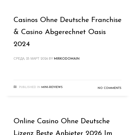
Casinos Ohne Deutsche Franchise
& Casino Abgerechnet Oasis
2024
СРЕДА, 25 МАРТ 2026
BY
MIRKODOMAIN
PUBLISHED IN
MINI-REVIEWS
NO COMMENTS
Online Casino Ohne Deutsche
Lizenz Beste Anbieter 2026 Im