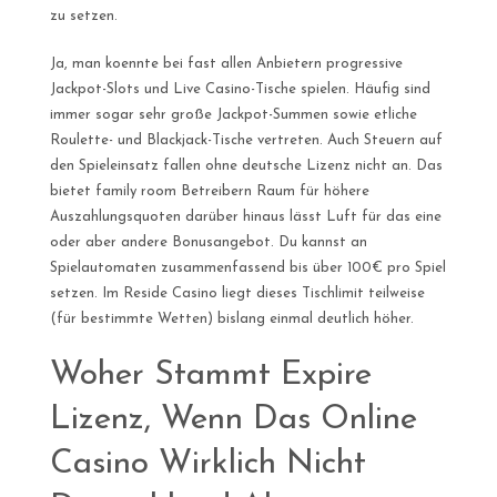
zu setzen.
Ja, man koennte bei fast allen Anbietern progressive
Jackpot-Slots und Live Casino-Tische spielen. Häufig sind
immer sogar sehr große Jackpot-Summen sowie etliche
Roulette- und Blackjack-Tische vertreten. Auch Steuern auf
den Spieleinsatz fallen ohne deutsche Lizenz nicht an. Das
bietet family room Betreibern Raum für höhere
Auszahlungsquoten darüber hinaus lässt Luft für das eine
oder aber andere Bonusangebot. Du kannst an
Spielautomaten zusammenfassend bis über 100€ pro Spiel
setzen. Im Reside Casino liegt dieses Tischlimit teilweise
(für bestimmte Wetten) bislang einmal deutlich höher.
Woher Stammt Expire
Lizenz, Wenn Das Online
Casino Wirklich Nicht