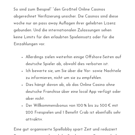
So sind zum Beispiel” “den Großteil Online Casinos
abgerechnet Verifizierung unsicher. Die Casinos sind diese
woche nur an pass away Auflagen ihrer geliebten Lizenz
gebunden. Und die internationalen Zulassungen sehen
keine Limits für den erlaubten Spieleinsatz oder für die
Einzahlungen vor.
Allerdings zielen weiterhin einige Offshore-Seiten auf
deutsche Spieler ab, obwohl dies verboten ist.
Ich bewerte sie, um Sie über die Vor- sowie Nachteile
zu informieren, nicht um sie zu empfehlen.
Dies hängt davon ab, ob das Online Casino ohne
deutsche Franchise über eine local App verfügt oder
aber nicht.
Der Willkommensbonus von 100 % bis zu 500 € mit
200 Freispielen und 1 Benefit Crab ist ebenfalls sehr
attraktiv.
Eine gut organisierte Spiellobby spart Zeit und reduziert