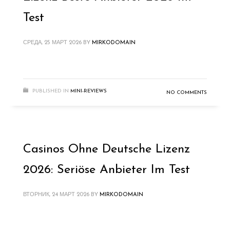
Test
СРЕДА, 25 МАРТ 2026
BY
MIRKODOMAIN
PUBLISHED IN
MINI-REVIEWS
NO COMMENTS
Casinos Ohne Deutsche Lizenz
2026: Seriöse Anbieter Im Test
ВТОРНИК, 24 МАРТ 2026
BY
MIRKODOMAIN