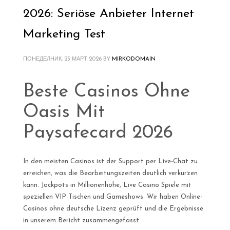
2026: Seriöse Anbieter Internet
Marketing Test
ПОНЕДЕЛНИК, 23 МАРТ 2026
BY
MIRKODOMAIN
Beste Casinos Ohne
Oasis Mit
Paysafecard 2026
In den meisten Casinos ist der Support per Live-Chat zu
erreichen, was die Bearbeitungszeiten deutlich verkürzen
kann. Jackpots in Millionenhöhe, Live Casino Spiele mit
speziellen VIP Tischen und Gameshows. Wir haben Online-
Casinos ohne deutsche Lizenz geprüft und die Ergebnisse
in unserem Bericht zusammengefasst.