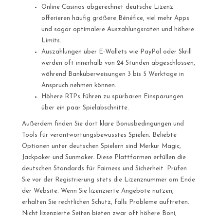
Online Casinos abgerechnet deutsche Lizenz
offerieren häufig größere Bénéfice, viel mehr Apps
und sogar optimalere Auszahlungsraten und höhere
Limits.
Auszahlungen über E-Wallets wie PayPal oder Skrill
werden oft innerhalb von 24 Stunden abgeschlossen,
während Banküberweisungen 3 bis 5 Werktage in
Anspruch nehmen können.
Höhere RTPs führen zu spürbaren Einsparungen
über ein paar Spielabschnitte.
Außerdem finden Sie dort klare Bonusbedingungen und
Tools für verantwortungsbewusstes Spielen. Beliebte
Optionen unter deutschen Spielern sind Merkur Magic,
Jackpoker und Sunmaker. Diese Plattformen erfüllen die
deutschen Standards für Fairness und Sicherheit. Prüfen
Sie vor der Registrierung stets die Lizenznummer am Ende
der Website. Wenn Sie lizenzierte Angebote nutzen,
erhalten Sie rechtlichen Schutz, falls Probleme auftreten.
Nicht lizenzierte Seiten bieten zwar oft höhere Boni,