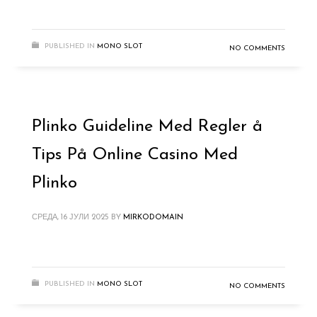
PUBLISHED IN
MONO SLOT
NO COMMENTS
Plinko Guideline Med Regler å
Tips På Online Casino Med
Plinko
СРЕДА, 16 ЈУЛИ 2025
BY
MIRKODOMAIN
PUBLISHED IN
MONO SLOT
NO COMMENTS