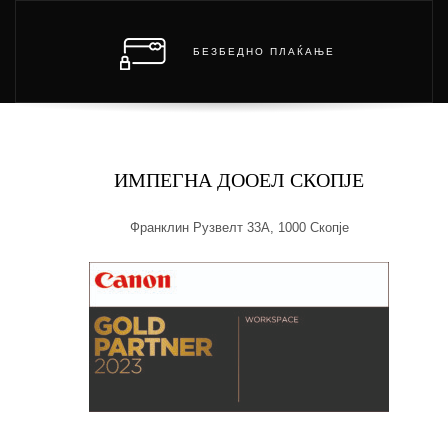
БЕЗБЕДНО ПЛАЌАЊЕ
ИМПЕГНА ДООЕЛ СКОПЈЕ
Франклин Рузвелт 33А, 1000 Скопје