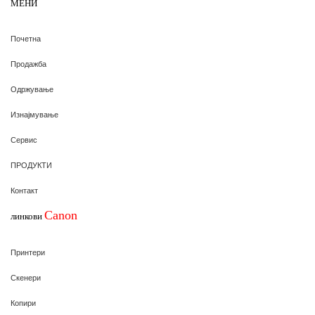
МЕНИ
Почетна
Продажба
Одржување
Изнајмување
Сервис
ПРОДУКТИ
Контакт
Canon
линкови
Принтери
Скенери
Копири