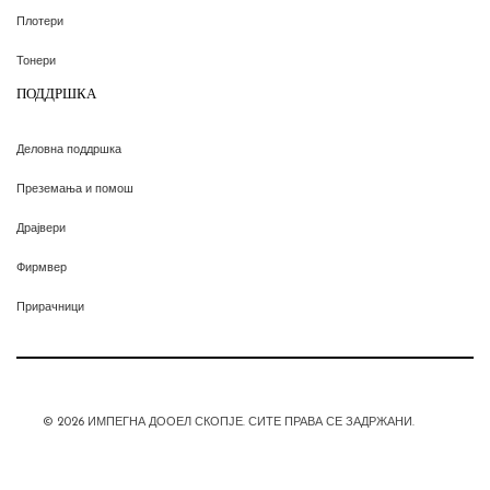
Плотери
Тонери
ПОДДРШКА
Деловна поддршка
Преземања и помош
Драјвери
Фирмвер
Прирачници
© 2026 ИМПЕГНА ДООЕЛ СКОПЈЕ. СИТЕ ПРАВА СЕ ЗАДРЖАНИ.