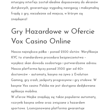
intuicyjny interfejs został idealnie dopasowany do ekranów
dotykowych, gwarantując wygodną nawigację i maksymalną
frajdę z gry, niezależnie od miejsca, w którym się
znajdujesz!
Gry Hazardowe w Ofercie
Vox Casino Online
Nasza największa półka – ponad 2500 slotów. Weryfikacja
KYC to standardowa procedura bezpieczeństwa –
wysyłasz skan dowodu osobistego i potwierdzenie adresu.
Nasza platforma łączy ponad 3500 gier od 60+
dostawców – automaty, kasyno na żywo z Evolution
Gaming, gry crash, jackpoty progresywne i gry stołowe. W
kasynie Vox casino Polska nie jest dostępna dedykowana
aplikacja mobilna.
W ofercie Meybe znajdują się także popularne automaty,
rozrywki kasyna online oraz związane z hazardem
sportowe. Licencjonowana platforma gwarantuje