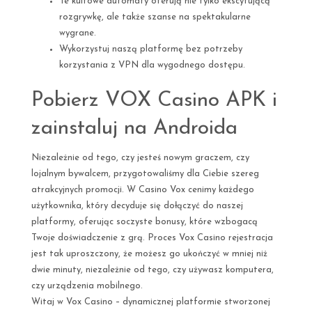
Te kultowe automaty oferują nie tylko ekscytującą
rozgrywkę, ale także szanse na spektakularne
wygrane.
Wykorzystuj naszą platformę bez potrzeby
korzystania z VPN dla wygodnego dostępu.
Pobierz VOX Casino APK i
zainstaluj na Androida
Niezależnie od tego, czy jesteś nowym graczem, czy
lojalnym bywalcem, przygotowaliśmy dla Ciebie szereg
atrakcyjnych promocji. W Casino Vox cenimy każdego
użytkownika, który decyduje się dołączyć do naszej
platformy, oferując soczyste bonusy, które wzbogacą
Twoje doświadczenie z grą. Proces Vox Casino rejestracja
jest tak uproszczony, że możesz go ukończyć w mniej niż
dwie minuty, niezależnie od tego, czy używasz komputera,
czy urządzenia mobilnego.
Witaj w Vox Casino – dynamicznej platformie stworzonej