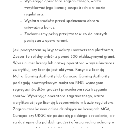
Wybierając operatora zagranicznego, warto
weryfikować jego licencję bezpośrednio w bazie
regulatora.
Wypłata środków przed spełnieniem obrotu
unieważnia bonus.
Zachowujemy pełną przejrzystość co do naszych
powiązań z operatorami.
Jeśli priorytetem są kryptowaluty i nowoczesna platforma,
Zoccer to solidny wybór z ponad 500 ekskluzywnymi grami.
Wpisz numer licencji lub nazwę operatora w wyszukiwarce i
zweryfikuj, czy licencja jest aktywna. Kasyna z licencją
Malta Gaming Authority lub Curaçao Gaming Authority
podlegają obowiązkowym audytom RNG, wymogom
segregacji środków graczy i procedurom rozstrzygania
sporów. Wybierając operatora zagranicznego, warto
weryfikować jego licencję bezpośrednio w bazie regulatora.
Zagraniczne kasyna online działające na licencjach MGA,
Curaçao czy UKGC nie posiadają polskiego zezwolenia, ale
są dostępne dla polskich graczy i oferują realną ochronę w