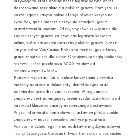
przywilejami, które oferuje nasze legalne kasyno online,
dostosowane specjalnie dla polskich graczy. Pamiętaj, że
nasze legalne kasyno online oferuje również kasyno na
żywo Vox, gdzie możesz cieszyć się emocjami gier z
prawdziwymi krupierami. Oferujemy również wsparcie dla
zagranicznych graczy, co czyni nas legalnym kasynem
online, które zaspokaja potrzeby polskich graczy. Nasze
kasyno online Vox Casino Polska to miejsce, gdzie każdy
gracz znajdzie coś dla siebie. Oferujemy rozległą bibliotekę
rozrywki, która przekracza 6000 tytułów od
renomowanych twórców.
Podczas rejestracji lub w trakcie korzystania z serwisu
możemy poprosić o dokumenty identyfikacyjne oraz
potwierdzające adres zamieszkania. W regulaminie
znajdziesz test pomagający ocenić ryzyko uzależnienia od
hazardu i kluczowe zasady bezpiecznego obstawiania.
Więcej informacji o kontrolowaniu ustawień plików cookie
znajdziesz w naszej specjalnej polityce prywatności.
Vox casino działa legalnie na podstawie międzynarodowej
licencji (zazwyczaj Curacao). Twoje transakcje w vox casino