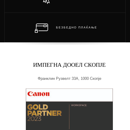
БЕЗБЕДНО ПЛАЌАЊЕ
ИМПЕГНА ДООЕЛ СКОПЈЕ
Франклин Рузвелт 33А, 1000 Скопје