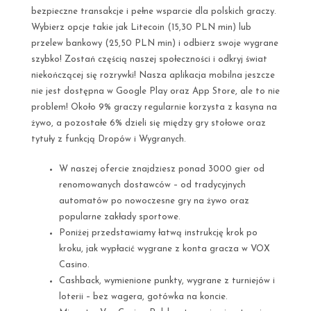
bezpieczne transakcje i pełne wsparcie dla polskich graczy.
Wybierz opcje takie jak Litecoin (15,30 PLN min) lub
przelew bankowy (25,50 PLN min) i odbierz swoje wygrane
szybko! Zostań częścią naszej społeczności i odkryj świat
niekończącej się rozrywki! Nasza aplikacja mobilna jeszcze
nie jest dostępna w Google Play oraz App Store, ale to nie
problem! Około 9% graczy regularnie korzysta z kasyna na
żywo, a pozostałe 6% dzieli się między gry stołowe oraz
tytuły z funkcją Dropów i Wygranych.
W naszej ofercie znajdziesz ponad 3000 gier od
renomowanych dostawców – od tradycyjnych
automatów po nowoczesne gry na żywo oraz
popularne zakłady sportowe.
Poniżej przedstawiamy łatwą instrukcję krok po
kroku, jak wypłacić wygrane z konta gracza w VOX
Casino.
Cashback, wymienione punkty, wygrane z turniejów i
loterii – bez wagera, gotówka na koncie.