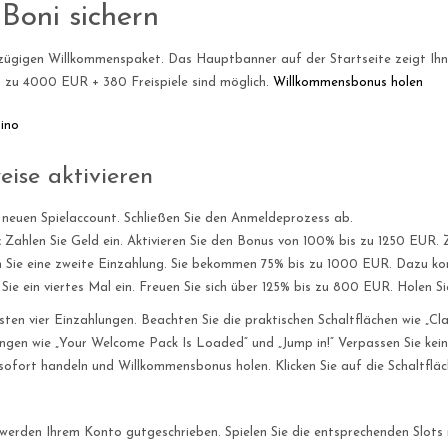
Boni sichern
ßzügigen Willkommenspaket. Das Hauptbanner auf der Startseite zeigt Ih
is zu 4000 EUR + 380 Freispiele sind möglich.
Willkommensbonus holen
sino
ise aktivieren
n neuen Spielaccount. Schließen Sie den Anmeldeprozess ab.
:
Zahlen Sie Geld ein. Aktivieren Sie den Bonus von 100% bis zu 1250 EUR. Zu
 Sie eine zweite Einzahlung. Sie bekommen 75% bis zu 1000 EUR. Dazu k
ie ein viertes Mal ein. Freuen Sie sich über 125% bis zu 800 EUR. Holen Sie 
sten vier Einzahlungen. Beachten Sie die praktischen Schaltflächen wie „Cl
ngen wie „Your Welcome Pack Is Loaded“ und „Jump in!“ Verpassen Sie keine
sofort handeln und Willkommensbonus holen. Klicken Sie auf die Schaltfläc
 werden Ihrem Konto gutgeschrieben. Spielen Sie die entsprechenden Slots m