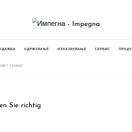
ОДАЖБА
ОДРЖУВАЊЕ
ИЗНАЈМУВАЊЕ
СЕРВИС
ПРОДУ
YBET CASINO"
n Sie richtig