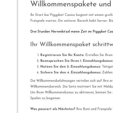
Willkommenspakete und 
Ihr Start bei Piggybet Casino beginnt mit einem gro
Freispiele warten. Ein weiterer Bereich hebt hervor: B
Drei Stunden Nervenkitzel meine Zeit im Piggybet Ca
Ihr Willkommenspaket schrittwe
Registrieren Sie Ihr Konto:
Erstellen Sie Ihre
Beanspruchen Sie Ihren 1. Einzahlungsbonus
Nutzen Sie den 2. Einzahlungsbonus:
Tätigen
Sichern Sie den 4. Einzahlungsbonus:
Zahlen S
Die Willkommensbelohnungen verteilen sich auf Ihre er
Willkommensbereich. Die Seite motiviert Sie mit Meldu
Um Ihren Willkommensbonus zu aktivieren, können Sie 
Spielen zu beginnen.
Was passiert als Nächstes?
Ihre Boni und Freispiele