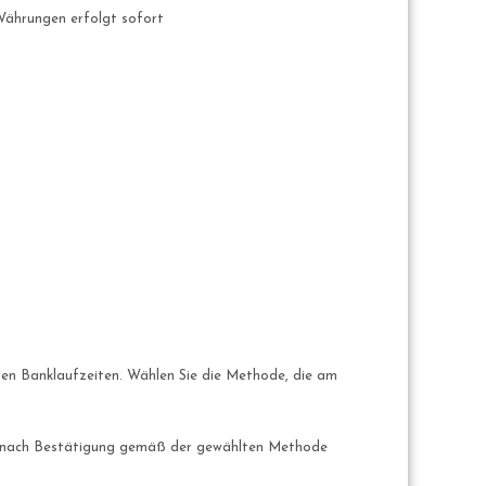
Währungen erfolgt sofort
len Banklaufzeiten. Wählen Sie die Methode, die am
en nach Bestätigung gemäß der gewählten Methode