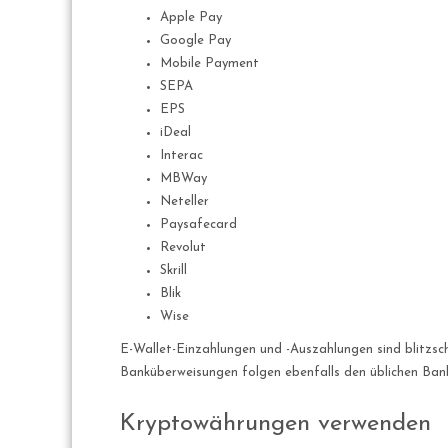
Apple Pay
Google Pay
Mobile Payment
SEPA
EPS
iDeal
Interac
MBWay
Neteller
Paysafecard
Revolut
Skrill
Blik
Wise
E-Wallet-Einzahlungen und -Auszahlungen sind blitzsch
Banküberweisungen folgen ebenfalls den üblichen Bank
Kryptowährungen verwenden