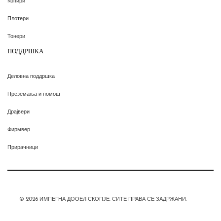
Копири
Плотери
Тонери
ПОДДРШКА
Деловна поддршка
Преземања и помош
Драјвери
Фирмвер
Прирачници
© 2026 ИМПЕГНА ДООЕЛ СКОПЈЕ. СИТЕ ПРАВА СЕ ЗАДРЖАНИ.