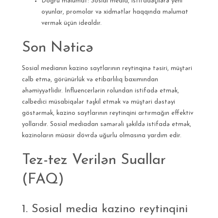
Doğru məlumat: Sosial media, istifadəçilərə yeni
oyunlar, promolar və xidmətlər haqqında məlumat
vermək üçün idealdır.
Son Nəticə
Sosial medianın kazino saytlarının reytinqinə təsiri, müştəri
cəlb etmə, görünürlük və etibarlılıq baxımından
əhəmiyyətlidir. İnfluencerlərin rolundan istifadə etmək,
cəlbedici müsabiqələr təşkil etmək və müştəri dəstəyi
göstərmək, kazino saytlarının reytinqini artırmağın effektiv
yollarıdır. Sosial mediadan səmərəli şəkildə istifadə etmək,
kazinoların müasir dövrdə uğurlu olmasına yardım edir.
Tez-tez Verilən Suallar
(FAQ)
1. Sosial media kazino reytinqini