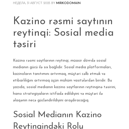
НЕДЕЛА, 31 АВГУСТ 2025
BY
MIRKODOMAIN
Kazino rəsmi saytının
reytinqi: Sosial media
təsiri
Kazino rəsmi saytlarının reytinqi, müasir dövrdə sosial
medianın gücü ilə sıx bağlıdır. Sosial media platformaları,
kazinoların tanıtımını artırmaq, müştəri cəlb etmək və
etibarlılığını artırmaq üçün mühüm vasitələrdən biridir. Bu
yazıda, sosial medianın kazino saytlarının reytinqinə təsirini,
hansı strategiyaların istifadə edildiyini və müştəri ilə
əlaqənin necə gücləndirildiyini araşdıracağıq.
Sosial Medianın Kazino
Reytinqindəki Rolu