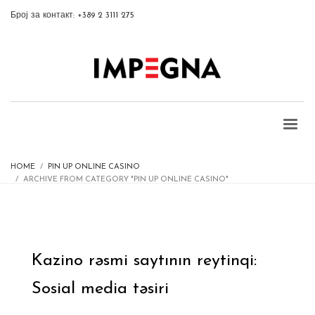
Број за контакт: +389 2 3111 275
HOME
PIN UP ONLINE CASINO
ARCHIVE FROM CATEGORY "PIN UP ONLINE CASINO"
Kazino rəsmi saytının reytinqi:
Sosial media təsiri