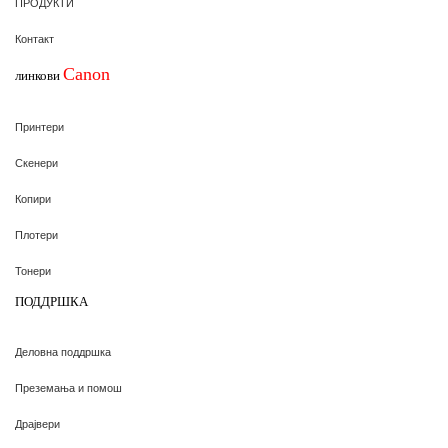
ПРОДУКТИ
Контакт
Canon
линкови
Принтери
Скенери
Копири
Плотери
Тонери
ПОДДРШКА
Деловна поддршка
Преземања и помош
Драјвери