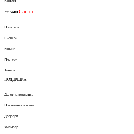
Контакт
Canon
линкови
Принтери
Скенери
Копири
Плотери
Тонери
ПОДДРШКА
Деловна поддршка
Преземања и помош
Драјвери
Фирмвер