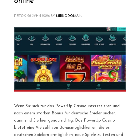
online
ПЕТОК, 26 ЈУНИ 2026
BY
MIRKODOMAIN
Wenn Sie sich für das PowerUp Casino interessieren und
nach einem starken Bonus für deutsche Spieler suchen,
dann sind Sie hier genau richtig. Das PowerUp Casino
bietet eine Vielzahl von Bonusmöglichkeiten, die es
deutschen Spielern ermöglichen, neue Spiele zu testen und