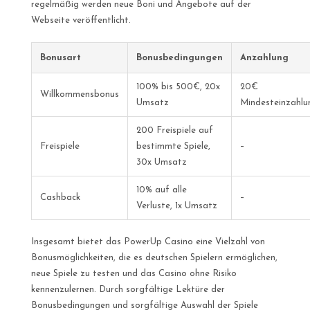
regelmäßig werden neue Boni und Angebote auf der
Webseite veröffentlicht.
Bonusart
Bonusbedingungen
Anzahlung
100% bis 500€, 20x
20€
Willkommensbonus
Umsatz
Mindesteinzahlu
200 Freispiele auf
Freispiele
bestimmte Spiele,
–
30x Umsatz
10% auf alle
Cashback
–
Verluste, 1x Umsatz
Insgesamt bietet das PowerUp Casino eine Vielzahl von
Bonusmöglichkeiten, die es deutschen Spielern ermöglichen,
neue Spiele zu testen und das Casino ohne Risiko
kennenzulernen. Durch sorgfältige Lektüre der
Bonusbedingungen und sorgfältige Auswahl der Spiele