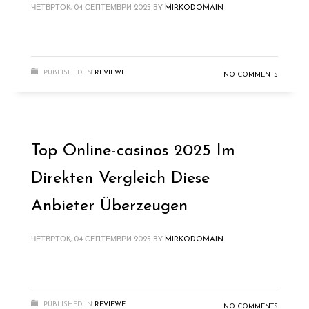
ЧЕТВРТОК, 04 СЕПТЕМВРИ 2025
BY
MIRKODOMAIN
PUBLISHED IN
REVIEWE
NO COMMENTS
Top Online-casinos 2025 Im
Direkten Vergleich Diese
Anbieter Überzeugen
ЧЕТВРТОК, 04 СЕПТЕМВРИ 2025
BY
MIRKODOMAIN
PUBLISHED IN
REVIEWE
NO COMMENTS