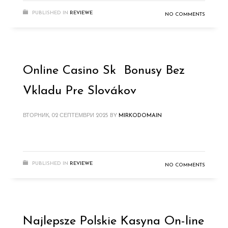
PUBLISHED IN
REVIEWE
NO COMMENTS
Online Casino Sk ️ Bonusy Bez
Vkladu Pre Slovákov
ВТОРНИК, 02 СЕПТЕМВРИ 2025
BY
MIRKODOMAIN
PUBLISHED IN
REVIEWE
NO COMMENTS
Najlepsze Polskie Kasyna On-line