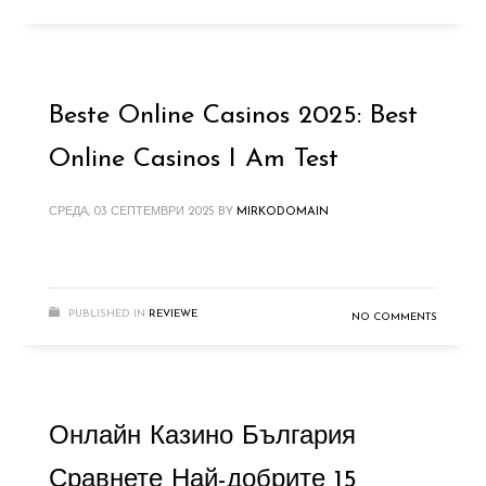
Beste Online Casinos 2025: Best
Online Casinos I Am Test
СРЕДА, 03 СЕПТЕМВРИ 2025
BY
MIRKODOMAIN
PUBLISHED IN
REVIEWE
NO COMMENTS
Онлайн Казино България
Сравнете Най-добрите 15