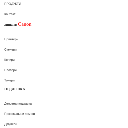
ПРОДУКТИ
Контакт
Canon
линкови
Принтери
Скенери
Копири
Плотери
Тонери
ПОДДРШКА
Деловна поддршка
Преземања и помош
Драјвери