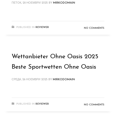
ПЕТОК, 28 НОЕМВРИ 2025
BY
MIRKODOMAIN
PUBLISHED IN
REVIEWER
NO COMMENTS
Wettanbieter Ohne Oasis 2025
Beste Sportwetten Ohne Oasis
СРЕДА, 26 НОЕМВРИ 2025
BY
MIRKODOMAIN
PUBLISHED IN
REVIEWER
NO COMMENTS