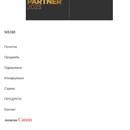
МЕНИ
Почетна
Продажба
Одржување
Изнајмување
Сервис
ПРОДУКТИ
Контакт
Canon
линкови