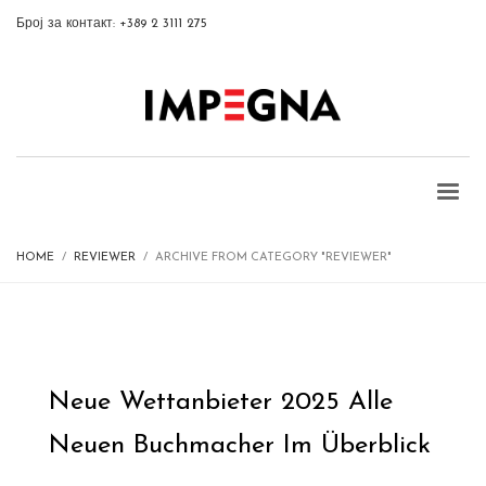
Број за контакт: +389 2 3111 275
HOME
REVIEWER
ARCHIVE FROM CATEGORY "REVIEWER"
Neue Wettanbieter 2025 Alle
Neuen Buchmacher Im Überblick