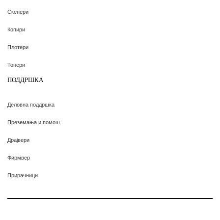
Скенери
Копири
Плотери
Тонери
ПОДДРШКА
Деловна поддршка
Преземања и помош
Драјвери
Фирмвер
Прирачници