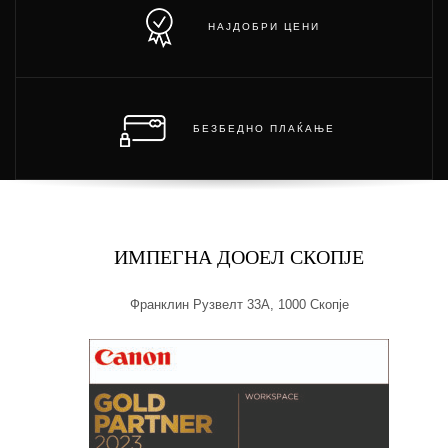
НАЈДОБРИ ЦЕНИ
БЕЗБЕДНО ПЛАЌАЊЕ
ИМПЕГНА ДООЕЛ СКОПЈЕ
Франклин Рузвелт 33А, 1000 Скопје