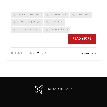
CASINO ROYAL SEA
OSTSEEKÜSTE
ROYAL SEA
ROYAL SEA CASINO
ROYALSEA
ROYALSEA CASINO
SPAZIERGÄNGE
READ MORE
PUBLISHED IN
ROYAL SEA
NO COMMENTS
БРЗА ДОСТАВА