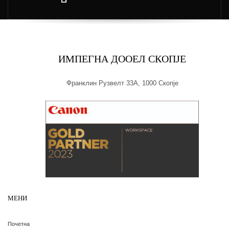
ИМПЕГНА ДООЕЛ СКОПЈЕ
Франклин Рузвелт 33А, 1000 Скопје
МЕНИ
Почетна