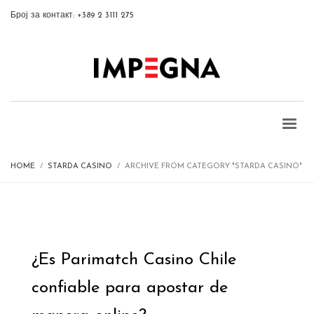
Број за контакт: +389 2 3111 275
HOME
STARDA CASINO
ARCHIVE FROM CATEGORY "STARDA CASINO"
¿Es Parimatch Casino Chile
confiable para apostar de