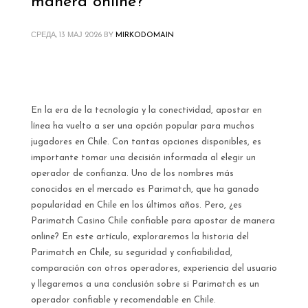
manera online?
СРЕДА, 13 МАЈ 2026
BY
MIRKODOMAIN
En la era de la tecnología y la conectividad, apostar en
línea ha vuelto a ser una opción popular para muchos
jugadores en Chile. Con tantas opciones disponibles, es
importante tomar una decisión informada al elegir un
operador de confianza. Uno de los nombres más
conocidos en el mercado es Parimatch, que ha ganado
popularidad en Chile en los últimos años. Pero, ¿es
Parimatch Casino Chile confiable para apostar de manera
online? En este artículo, exploraremos la historia del
Parimatch en Chile, su seguridad y confiabilidad,
comparación con otros operadores, experiencia del usuario
y llegaremos a una conclusión sobre si Parimatch es un
operador confiable y recomendable en Chile.