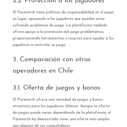
2.2. Protección a los jugadores
El Parimatch tiene políticas de responsabilidad en el juego
en lugar, apoyando a los jugadores que puedan estar
sufriendo problemas de juego. La plataforma también
ofrece apoyo a la prevención del juego problemático,
proporcionando herramientas y recursos para ayudar a los
jugadores a controlar su juego.
3. Comparación con otros
operadores en Chile
3.1. Oferta de juegos y bonos
El Parimatch ofrece una variedad de juegos y bonos
atractivos para los jugadores chilenos. Aunque la oferta
de juegos puede variar dependiendo de la plataforma, el
Parimatch ha demostrado tener una oferta más amplia
que algunos de sus competidores.