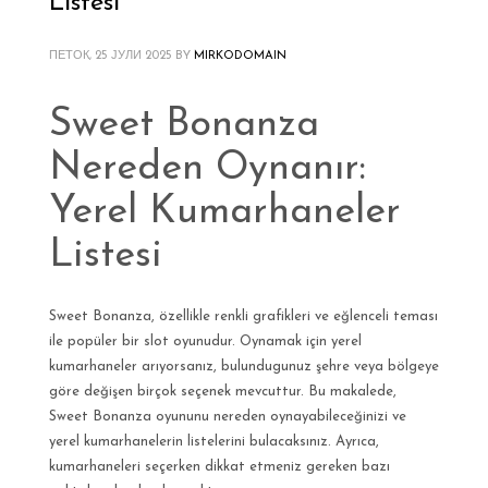
Listesi
ПЕТОК, 25 ЈУЛИ 2025
BY
MIRKODOMAIN
Sweet Bonanza
Nereden Oynanır:
Yerel Kumarhaneler
Listesi
Sweet Bonanza, özellikle renkli grafikleri ve eğlenceli teması
ile popüler bir slot oyunudur. Oynamak için yerel
kumarhaneler arıyorsanız, bulundugunuz şehre veya bölgeye
göre değişen birçok seçenek mevcuttur. Bu makalede,
Sweet Bonanza oyununu nereden oynayabileceğinizi ve
yerel kumarhanelerin listelerini bulacaksınız. Ayrıca,
kumarhaneleri seçerken dikkat etmeniz gereken bazı