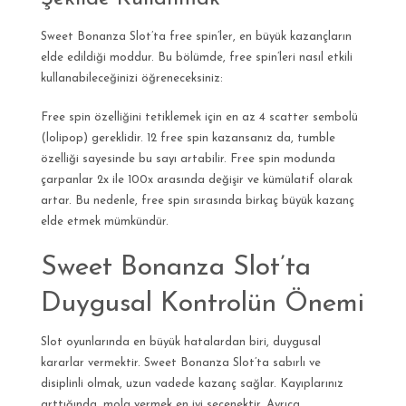
Sweet Bonanza Slot’ta free spin’ler, en büyük kazançların
elde edildiği moddur. Bu bölümde, free spin’leri nasıl etkili
kullanabileceğinizi öğreneceksiniz:
Free spin özelliğini tetiklemek için en az 4 scatter sembolü
(lolipop) gereklidir. 12 free spin kazansanız da, tumble
özelliği sayesinde bu sayı artabilir. Free spin modunda
çarpanlar 2x ile 100x arasında değişir ve kümülatif olarak
artar. Bu nedenle, free spin sırasında birkaç büyük kazanç
elde etmek mümkündür.
Sweet Bonanza Slot’ta
Duygusal Kontrolün Önemi
Slot oyunlarında en büyük hatalardan biri, duygusal
kararlar vermektir. Sweet Bonanza Slot’ta sabırlı ve
disiplinli olmak, uzun vadede kazanç sağlar. Kayıplarınız
arttığında, mola vermek en iyi seçenektir. Ayrıca,