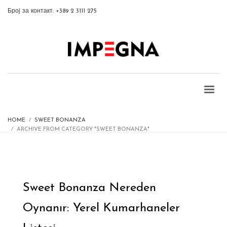
Број за контакт: +389 2 3111 275
HOME
SWEET BONANZA
ARCHIVE FROM CATEGORY "SWEET BONANZA"
Sweet Bonanza Nereden
Oynanır: Yerel Kumarhaneler