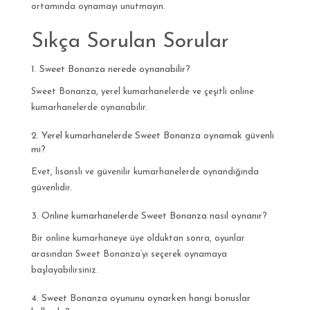
ortamında oynamayı unutmayın.
Sıkça Sorulan Sorular
1. Sweet Bonanza nerede oynanabilir?
Sweet Bonanza, yerel kumarhanelerde ve çeşitli online
kumarhanelerde oynanabilir.
2. Yerel kumarhanelerde Sweet Bonanza oynamak güvenli
mi?
Evet, lisanslı ve güvenilir kumarhanelerde oynandığında
güvenlidir.
3. Online kumarhanelerde Sweet Bonanza nasıl oynanır?
Bir online kumarhaneye üye olduktan sonra, oyunlar
arasından Sweet Bonanza’yı seçerek oynamaya
başlayabilirsiniz.
4. Sweet Bonanza oyununu oynarken hangi bonuslar