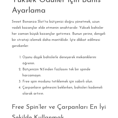
Yüksek Ödüller İçin Bahis
Ayarlama
Sweet Bonanza Slot’ta bütçenizi doğru yönetmek, uzun
vadeli kazançlar elde etmenin anahtarıdır. Yüksek bahisler
her zaman büyük kazançlar getirmez. Bunun yerine, dengeli
bir strateji izlemek daha mantıklıdır. İşte dikkat edilmesi
gerekenler:
Oyunu düşük bahislerle deneyerek mekaniklerini
öğrenin.
Bütçenizin %5’inden fazlasını tek bir spinde
harcamayın.
Free spin modunu tetiklemek için sabırlı olun.
Çarpanların gelmesini beklerken, bahisleri kademeli
olarak artırın.
Free Spin’ler ve Çarpanları En İyi
Şekilde Kullanmak