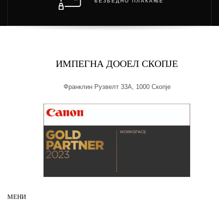
БЕЗБЕДНО ПЛАЌАЊЕ
ИМПЕГНА ДООЕЛ СКОПЈЕ
Франклин Рузвелт 33А, 1000 Скопје
МЕНИ