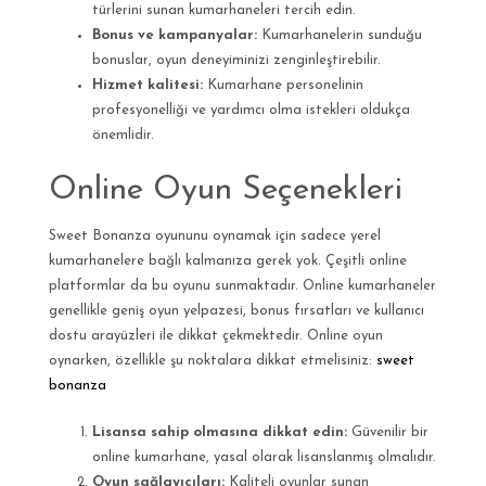
türlerini sunan kumarhaneleri tercih edin.
Bonus ve kampanyalar:
Kumarhanelerin sunduğu
bonuslar, oyun deneyiminizi zenginleştirebilir.
Hizmet kalitesi:
Kumarhane personelinin
profesyonelliği ve yardımcı olma istekleri oldukça
önemlidir.
Online Oyun Seçenekleri
Sweet Bonanza oyununu oynamak için sadece yerel
kumarhanelere bağlı kalmanıza gerek yok. Çeşitli online
platformlar da bu oyunu sunmaktadır. Online kumarhaneler
genellikle geniş oyun yelpazesi, bonus fırsatları ve kullanıcı
dostu arayüzleri ile dikkat çekmektedir. Online oyun
oynarken, özellikle şu noktalara dikkat etmelisiniz:
sweet
bonanza
Lisansa sahip olmasına dikkat edin:
Güvenilir bir
online kumarhane, yasal olarak lisanslanmış olmalıdır.
Oyun sağlayıcıları:
Kaliteli oyunlar sunan