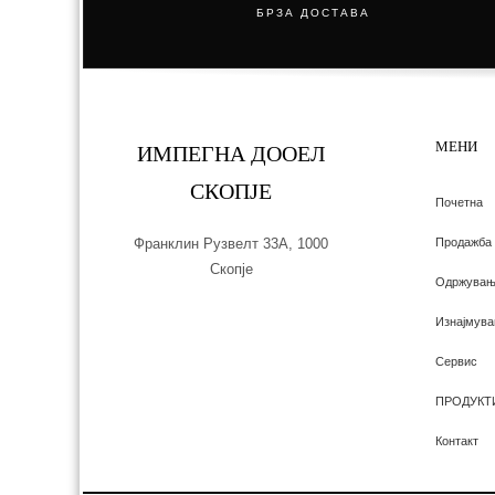
БРЗА ДОСТАВА
МЕНИ
ИМПЕГНА ДООЕЛ
СКОПЈЕ
Почетна
Франклин Рузвелт 33А, 1000
Продажба
Скопје
Одржувањ
Изнајмув
Сервис
ПРОДУКТ
Контакт