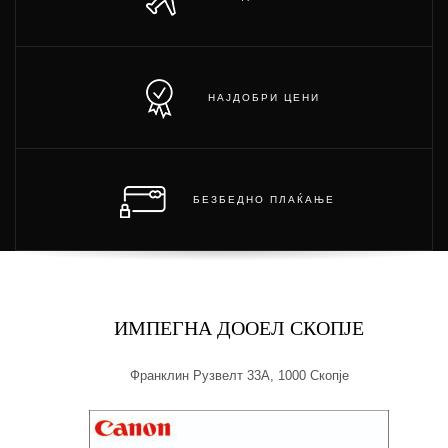
НАЈДОБРИ ЦЕНИ
БЕЗБЕДНО ПЛАЌАЊЕ
ИМПЕГНА ДООЕЛ СКОПЈЕ
Франклин Рузвелт 33А, 1000 Скопје