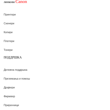
Canon
линкови
Принтери
Скенери
Копири
Плотери
Тонери
ПОДДРШКА
Деловна поддршка
Преземања и помош
Драјвери
Фирмвер
Прирачници