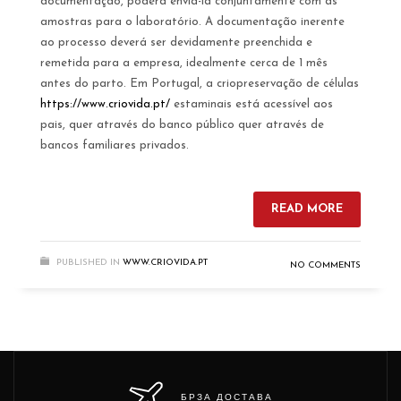
documentação, poderá enviá-la conjuntamente com as
amostras para o laboratório. A documentação inerente
ao processo deverá ser devidamente preenchida e
remetida para a empresa, idealmente cerca de 1 mês
antes do parto. Em Portugal, a criopreservação de células
https://www.criovida.pt/
estaminais está acessível aos
pais, quer através do banco público quer através de
bancos familiares privados.
READ MORE
PUBLISHED IN
WWW.CRIOVIDA.PT
NO COMMENTS
БРЗА ДОСТАВА