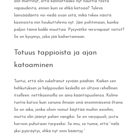
olin miettinyt, että kannattaako nyt nauttia tästä
vapaudesta, ennen kuin se ehkä katoaa? Tuleva
lainsäädäntö voi viedä osan siitä, mikä tekee näistä
kasinoista niin houkuttelevia nyt. Jäin pohtimaan, kuinka
paljon tämä kaikki muuttaa. Pysyvätkö verovapaat voitot?
Se on kysymys, joka jää kaihertamaan.
Totuus tappioista ja ajan
katoaminen
Tuntui, että olin sukeltanut syvään päähän. Kaiken sen
hehkutuksen ja helppouden keskellä on oltava rehellinen
itselleen: nettikasinoilla on aina kääntöpuolensa. Kolme
tuntia katosi kuin savuna ilmaan sinä ensimmäisenä iltana.
Se on aika, jonka olisin voinut käyttää muihin asioihin,
mutta olin jäänyt pelien vangiksi. Se on varjopuoli, josta
harvoin puhutaan tarpeeksi. Se imu, se tunne, että “vielä
yksi pyöräytys, ehkä nyt onni kääntyy.”