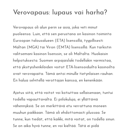
Verovapaus: lupaus vai harha?
Verovapaus oli alun perin se asia, joka veti minut
puoleensa. Luin, että sen perustana on kasinon toiminta
Euroopan talousalueen (ETA) lisenssillä, tyypillisesti
Maltan (MGA) tai Viron (EMTA) lisenssillä. Kun tarkistin
valitsemani kasinon lisenssin, se oli Maltalta. Huokaisin
helpotuksesta. Suomen arpajaislaki todellakin varmistaa,
että yksityishenkilöiden voitot ETA-lisensoiduilta kasinoilta
ovat verovapaita. Tämä antoi minulle tietynlaisen rauhan.
En halua selvitellä verottajan kanssa, en kenenkään.
Ajatus siitä, että voitot voi kotiuttaa sellaisenaan, tuntui
todella vapauttavalta. Ei piilokuluja, ei yllättäviä
vähennyksiä. Se on merkittävä etu verrattuna moneen
muuhun paikkaan. Tämä oli ehdottomasti plussaa. Se
tunne, kun tiedät, että kaikki, mitä voitat, on todella sinun.
Se on aika hyvä tunne, en voi kieltää. Tätä ei pidä