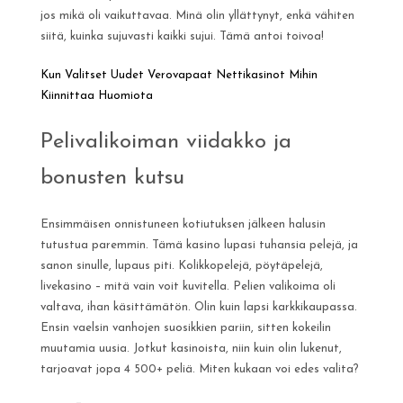
jos mikä oli vaikuttavaa. Minä olin yllättynyt, enkä vähiten
siitä, kuinka sujuvasti kaikki sujui. Tämä antoi toivoa!
Kun Valitset Uudet Verovapaat Nettikasinot Mihin
Kiinnittaa Huomiota
Pelivalikoiman viidakko ja
bonusten kutsu
Ensimmäisen onnistuneen kotiutuksen jälkeen halusin
tutustua paremmin. Tämä kasino lupasi tuhansia pelejä, ja
sanon sinulle, lupaus piti. Kolikkopelejä, pöytäpelejä,
livekasino – mitä vain voit kuvitella. Pelien valikoima oli
valtava, ihan käsittämätön. Olin kuin lapsi karkkikaupassa.
Ensin vaelsin vanhojen suosikkien pariin, sitten kokeilin
muutamia uusia. Jotkut kasinoista, niin kuin olin lukenut,
tarjoavat jopa 4 500+ peliä. Miten kukaan voi edes valita?