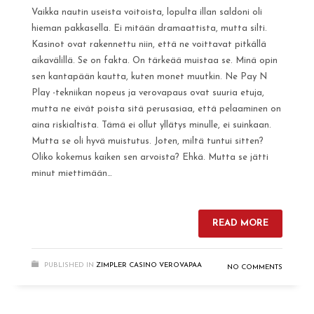
Vaikka nautin useista voitoista, lopulta illan saldoni oli
hieman pakkasella. Ei mitään dramaattista, mutta silti.
Kasinot ovat rakennettu niin, että ne voittavat pitkällä
aikavälillä. Se on fakta. On tärkeää muistaa se. Minä opin
sen kantapään kautta, kuten monet muutkin. Ne Pay N
Play -tekniikan nopeus ja verovapaus ovat suuria etuja,
mutta ne eivät poista sitä perusasiaa, että pelaaminen on
aina riskialtista. Tämä ei ollut yllätys minulle, ei suinkaan.
Mutta se oli hyvä muistutus. Joten, miltä tuntui sitten?
Oliko kokemus kaiken sen arvoista? Ehkä. Mutta se jätti
minut miettimään…
READ MORE
PUBLISHED IN
ZIMPLER CASINO VEROVAPAA
NO COMMENTS