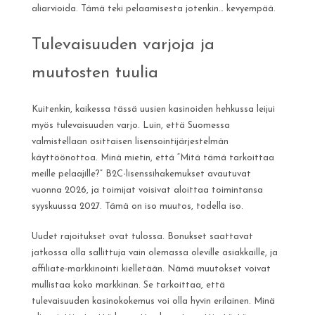
aliarvioida. Tämä teki pelaamisesta jotenkin… kevyempää.
Tulevaisuuden varjoja ja
muutosten tuulia
Kuitenkin, kaikessa tässä uusien kasinoiden hehkussa leijui
myös tulevaisuuden varjo. Luin, että Suomessa
valmistellaan osittaisen lisensointijärjestelmän
käyttöönottoa. Minä mietin, että “Mitä tämä tarkoittaa
meille pelaajille?” B2C-lisenssihakemukset avautuvat
vuonna 2026, ja toimijat voisivat aloittaa toimintansa
syyskuussa 2027. Tämä on iso muutos, todella iso.
Uudet rajoitukset ovat tulossa. Bonukset saattavat
jatkossa olla sallittuja vain olemassa oleville asiakkaille, ja
affiliate-markkinointi kielletään. Nämä muutokset voivat
mullistaa koko markkinan. Se tarkoittaa, että
tulevaisuuden kasinokokemus voi olla hyvin erilainen. Minä