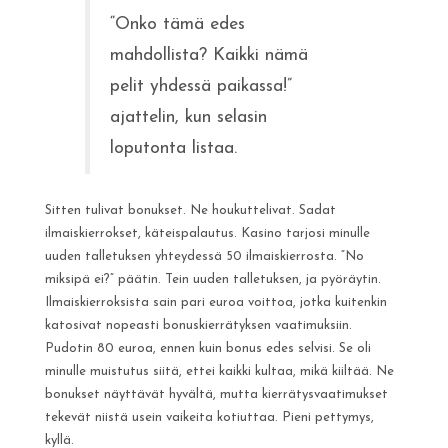
“Onko tämä edes
mahdollista? Kaikki nämä
pelit yhdessä paikassa!”
ajattelin, kun selasin
loputonta listaa.
Sitten tulivat bonukset. Ne houkuttelivat. Sadat
ilmaiskierrokset, käteispalautus. Kasino tarjosi minulle
uuden talletuksen yhteydessä 50 ilmaiskierrosta. “No
miksipä ei?” päätin. Tein uuden talletuksen, ja pyöräytin.
Ilmaiskierroksista sain pari euroa voittoa, jotka kuitenkin
katosivat nopeasti bonuskierrätyksen vaatimuksiin.
Pudotin 80 euroa, ennen kuin bonus edes selvisi. Se oli
minulle muistutus siitä, ettei kaikki kultaa, mikä kiiltää. Ne
bonukset näyttävät hyvältä, mutta kierrätysvaatimukset
tekevät niistä usein vaikeita kotiuttaa. Pieni pettymys,
kyllä.