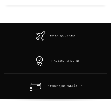
БРЗА ДОСТАВА
НАЈДОБРИ ЦЕНИ
БЕЗБЕДНО ПЛАЌАЊЕ