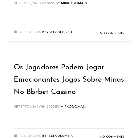
ЧЕТВРТОК, 24 ЈУЛИ 2025
BY
MIRKODOMAIN
PUBLISHED IN
BBRBET COLOMBIA
NO COMMENTS
Os Jogadores Podem Jogar
Emocionantes Jogos Sobre Minas
No Bbrbet Cassino
ЧЕТВРТОК, 19 ЈУНИ 2025
BY
MIRKODOMAIN
PUBLISHED IN
BBRBET COLOMBIA
NO COMMENTS