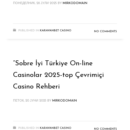
ПОНЕДЕЛНИК, 28 ЈУЛИ 2025
BY
MIRKODOMAIN
PUBLISHED IN
KARAVANBET CASINO
NO COMMENTS
“Sobre İyi Türkiye On-line
Casinolar 2025-top Çevrimiçi
Casino Rehberi
ПЕТОК, 20 ЈУНИ 2025
BY
MIRKODOMAIN
PUBLISHED IN
KARAVANBET CASINO
NO COMMENTS