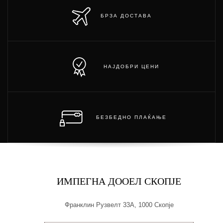
БРЗА ДОСТАВА
НАЈДОБРИ ЦЕНИ
БЕЗБЕДНО ПЛАЌАЊЕ
ИМПЕГНА ДООЕЛ СКОПЈЕ
Франклин Рузвелт 33А, 1000 Скопје