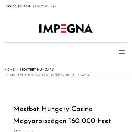
Број за контакт: +389 2 3111 275
HOME
MOSTBET HUNGARY
ARCHIVE FROM CATEGORY "MOSTBET HUNGARY"
Mostbet Hungary Casino
Magyarországon 160 000 Feet