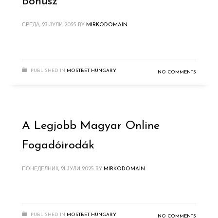
Bónusz
СРЕДА, 23 ЈУЛИ 2025
BY
MIRKODOMAIN
PUBLISHED IN
MOSTBET HUNGARY
NO COMMENTS
A Legjobb Magyar Online
Fogadóirodák
ПОНЕДЕЛНИК, 21 ЈУЛИ 2025
BY
MIRKODOMAIN
PUBLISHED IN
MOSTBET HUNGARY
NO COMMENTS