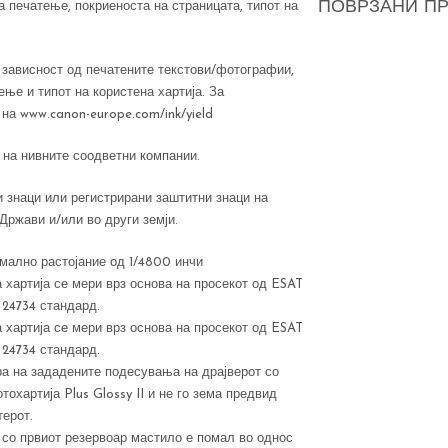
ПОВРЗАНИ П
 печатење, покриеноста на страницата, типот на
 зависност од печатените текстови/фотографии,
ње и типот на користена хартија. За
на www.canon-europe.com/ink/yield
 на нивните соодветни компании.
 знаци или регистрирани заштитни знаци на
Држави и/или во други земји.
мално растојание од 1/4800 инчи
 хартија се мери врз основа на просекот од ESAT
 24734 стандард.
 хартија се мери врз основа на просекот од ESAT
 24734 стандард.
а на зададените подесувања на драјверот со
охартија Plus Glossy II и не го зема предвид
терот.
 со првиот резервоар мастило е помал во однос