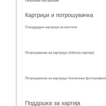
Печатење без рабови
Картриџи и потрошувачка
Стандардни картриџи за мастило
Потрошувачка на картриџи (обична хартија)
Потрошувачка на картриџи (печатење фотографии
Поддршка за хартија