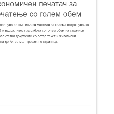
кономичен печатач за
ечатење со голем обем
ополнува со шишиња за мастило за голема потрошувачка,
 и издржливост за работа со голем обем на страници
алитетни документи со остар текст и живописни
на до A4 со мал трошок по страница.