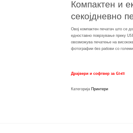
Компактен и е
секојдневно п
Овој компактен печатач што се д
едноставно поврзување преку USB
овозможува печатење на висококв
фотографии без рабови со големи
Драјвери и софтвер за G1411
Категорија
Принтери