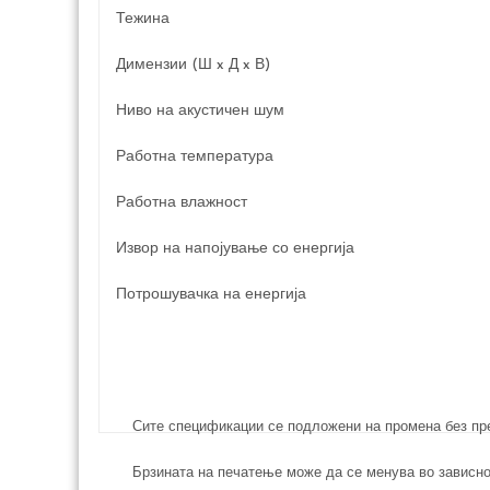
Тежина
Димензии (Ш x Д x В)
Ниво на акустичен шум
Работна температура
Работна влажност
Извор на напојување со енергија
Потрошувачка на енергија
Сите спецификации се подложени на промена без пре
Брзината на печатење може да се менува во зависно