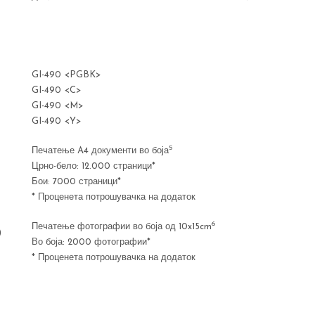
GI-490 <PGBK>
GI-490 <C>
GI-490 <M>
GI-490 <Y>
5
Печатење A4 документи во боја
Црно-бело: 12.000 страници*
Бои: 7000 страници*
* Проценета потрошувачка на додаток
6
Печатење фотографии во боја од 10x15cm
)
Во боја: 2000 фотографии*
* Проценета потрошувачка на додаток