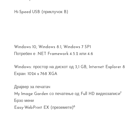
Hi-Speed USB (приклучок B)
Windows 10, Windows 8.1, Windows 7 SP1
Потребен е .NET Framework 4.5.2 или 4.6
Windows: простор на дискот од 3,1 GB, Internet Explorer 8
Екран: 1024 x 768 XGA
Драјвер за печатач
7
My Image Garden со печатење од Full HD видеозаписи
Брзо мени
8
Easy-WebPrint EX (преземете)