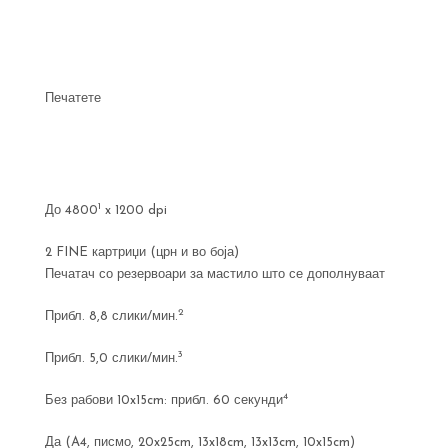
Печатете
1
До 4800
x 1200 dpi
2 FINE картриџи (црн и во боја)
Печатач со резервоари за мастило што се дополнуваат
2
Прибл. 8,8 слики/мин.
3
Прибл. 5,0 слики/мин.
4
Без рабови 10x15cm: прибл. 60 секунди
Да (A4, писмо, 20x25cm, 13x18cm, 13x13cm, 10x15cm)