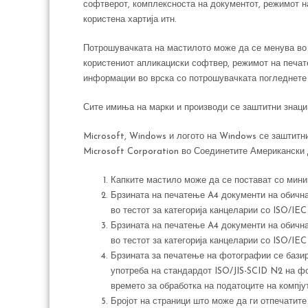
софтверот, комплексноста на документот, режимот на
користена хартија итн.
Потрошувачката на мастилото може да се менува во
користениот апликациски софтвер, режимот на печате
информации во врска со потрошувачката погледнете 
Сите имиња на марки и производи се заштитни знаци
Microsoft, Windows и логото на Windows се заштитни
Microsoft Corporation во Соединетите Американски 
Капките мастило може да се постават со мини
Брзината на печатење A4 документи на обична
во тестот за категорија канцеларии со ISO/IEC
Брзината на печатење A4 документи на обична
во тестот за категорија канцеларии со ISO/IEC
Брзината за печатење на фотографии се базир
употреба на стандардот ISO/JIS-SCID N2 на фот
времето за обработка на податоците на компју
Бројот на страници што може да ги отпечатите