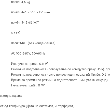
прибл. 4,8 kg
прибл. 445 x 330 x 135 mm
9
прибл. 54,5 dB(A)
5-35°C
10-90%RH (без кондензација)
AC 100-240V, 50/60Hz
Исклучено: прибл. 0,2 W
Режим на подготвеност (поврзување со компјутер преку USB): пр
Режим на подготвеност (сите приклучоци поврзани): Прибл. 0,6 
Време за премин во режим на подготвеност: 1 минута 10 секунди
10
Печатење: прибл. 11 W
тходна најава.
ст од конфигурацијата на системот, интерфејсот,