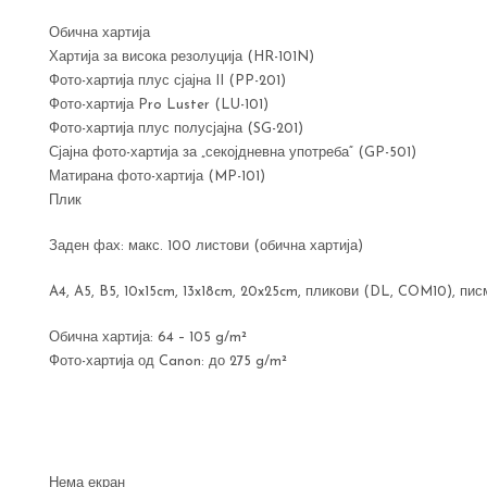
Обична хартија
Хартија за висока резолуција (HR-101N)
Фото-хартија плус сјајна II (PP-201)
Фото-хартија Pro Luster (LU-101)
Фото-хартија плус полусјајна (SG-201)
Сјајна фото-хартија за „секојдневна употреба“ (GP-501)
Матирана фото-хартија (MP-101)
Плик
Заден фах: макс. 100 листови (обична хартија)
A4, A5, B5, 10x15cm, 13x18cm, 20x25cm, пликови (DL, COM10), пис
Обична хартија: 64 – 105 g/m²
Фото-хартија од Canon: до 275 g/m²
Нема екран