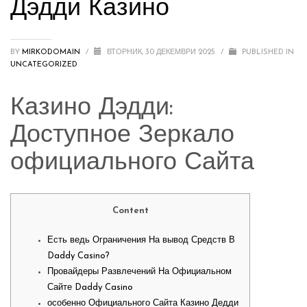
Дэдди Казино
BY
MIRKODOMAIN
/
ВТОРНИК, 30 ДЕКЕМВРИ 2025
/
PUBLISHED IN
UNCATEGORIZED
Казино Дэдди:
Доступное Зеркало
официального Сайта
Content
Есть ведь Ограничения На вывод Средств В
Daddy Casino?
Провайдеры Развлечений На Официальном
Сайте Daddy Casino
особенно Официального Сайта Казино Дедди