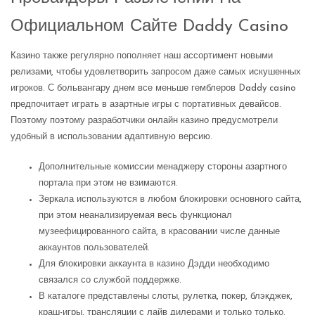
Официальном Сайте Daddy Casino
Казино также регулярно пополняет наш ассортимент новыми
релизами, чтобы удовлетворить запросом даже самых искушенных
игроков. С больвангару днем все меньше гемблеров Daddy casino
предпочитает играть в азартные игры с портативных девайсов.
Поэтому поэтому разработчики онлайн казино предусмотрели
удобный в использовании адаптивную версию.
Дополнительные комиссии менаджеру стороны азартного
портала при этом не взимаются.
Зеркала используются в любом блокировки основного сайта,
при этом неанализируемая весь функционал
музеефицированного сайта, в красовании числе данные
аккаунтов пользователей.
Для блокировки аккаунта в казино Дэдди необходимо
связался со службой поддержке.
В каталоге представлены слоты, рулетка, покер, блэкджек,
краш-игры, трансляции с лайв дилерами и только только.