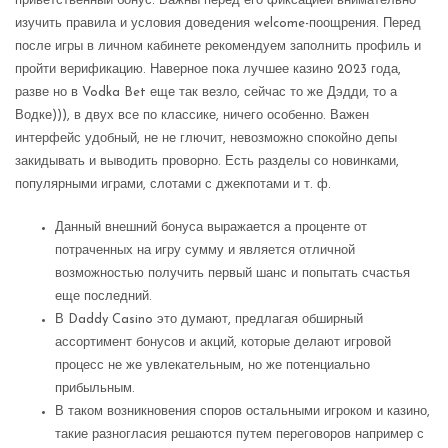
приветственный бонус. Важны перед его фиксацией внимательно
изучить правила и условия доведения welcome-поощрения. Перед
после игры в личном кабинете рекомендуем заполнить профиль и
пройти верификацию. Наверное пока лучшее казино 2023 года,
разве но в Vodka Bet еще так везло, сейчас то же Дэдди, то а
Водке))), в двух все по классике, ничего особенно. Важен
интерфейс удобный, не не глючит, невозможно спокойно депы
закидывать и выводить проворно. Есть разделы со новинками,
популярными играми, слотами с джекпотами и т. ф.
Данный внешний бонуса выражается а проценте от
потраченных на игру сумму и является отличной
возможностью получить первый шанс и попытать счастья
еще последний.
В Daddy Casino это думают, предлагая обширный
ассортимент бонусов и акций, которые делают игровой
процесс не же увлекательным, но же потенциально
прибыльным.
В таком возникновения споров остальными игроком и казино,
такие разногласия решаются путем переговоров например с