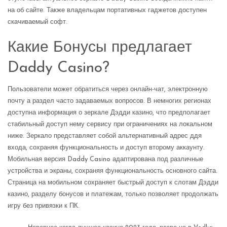
на об сайте. Также владельцам портативных гаджетов доступен
скачиваемый софт.
Какие Бонусы предлагает
Daddy Casino?
Пользователи может обратиться через онлайн-чат, электронную
почту а раздел часто задаваемых вопросов. В немногих регионах
доступна информация о зеркале Дэдди казино, что предполагает
стабильный доступ нему сервису при ограничениях на локальном
ниже. Зеркало представляет собой альтернативный адрес ддя
входа, сохраняя функциональность и доступ второму аккаунту.
Мобильная версия Daddy Casino адаптирована под различные
устройства и экраны, сохраняя функциональность основного сайта.
Страница на мобильном сохраняет быстрый доступ к слотам Дэдди
казино, разделу бонусов и платежам, только позволяет продолжать
игру без привязки к ПК.