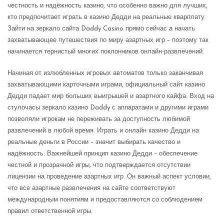
честность и надёжность казино, что особенно важно для лучших,
кто предпочитает играть в казино Дедди на реальные кварплату.
Зайти на зеркало сайта Daddy Casino прямо сейчас а начать
захватывающее путешествия по миру азартных игр – поэтому так
начинается тернистый многих поклонников онлайн-развлечений.
Начиная от излюбленных игровых автоматов только заканчивая
захватывающими карточными играми, официальный сайт казино
Дедди падает мир больших выигрышей и азартного кайфа. Вход на
стулочасы зеркало казино Daddy с аппаратами и другими играми
позволяли игрокам не переживать за доступность любимой
развлечений в любой время. Играть и онлайн казино Дедди на
реальные деньги в России – значит выбирать качество и
надёжность. Важнейшей принцип казино Дедди – обеспечение
честной и прозрачной игры, что подтверждается отсутствии
лицензии на проведение азартных игр. Он важный аспект условии,
что все азартные развлечения на сайте соответствуют
международным понятиям и предоставляются со соблюдением
правил ответственной игры.