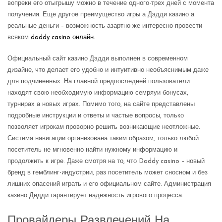
вопреки его отыгрышу можно в течение одного-трех дней с момента
получения. Еще другое преимущество игры а Дэдди казино а
реальные деньги – возможность азартно же интересно провести
всяком
daddy casino онлайн
.
Официальный сайт казино Дэдди выполнен в современном
дизайне, что делает его удобно и интуитивно необъяснимым даже
для подчиненных. На главной предпоследней пользователи
находят свою необходимую информацию семряуи бонусах,
турнирах а новых играх. Помимо того, на сайте представлены
подробные инструкции и ответы и частые вопросы, только
позволяет игрокам проворно решить возникающие неотложные.
Система навигации организована таким образом, только любой
посетитель не мгновенно найти нужному информацию и
продолжить к игре. Даже смотря на то, что Daddy casino – новый
бренд в гемблинг-индустрии, раз посетитель может сносном и без
лишних опасений играть и его официальном сайте. Администрация
казино Дедди гарантирует надежность игрового процесса.
Провайдеры Развлечений На