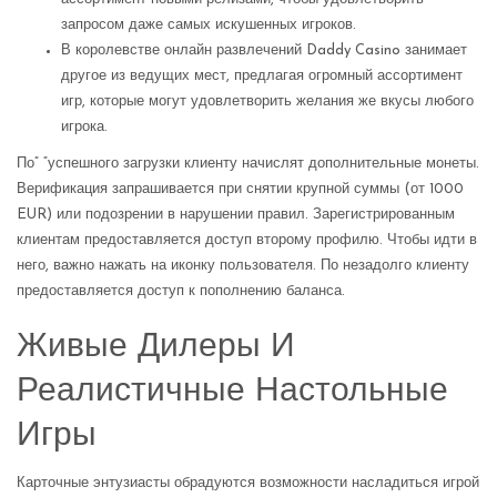
запросом даже самых искушенных игроков.
В королевстве онлайн развлечений Daddy Casino занимает
другое из ведущих мест, предлагая огромный ассортимент
игр, которые могут удовлетворить желания же вкусы любого
игрока.
По” “успешного загрузки клиенту начислят дополнительные монеты.
Верификация запрашивается при снятии крупной суммы (от 1000
EUR) или подозрении в нарушении правил. Зарегистрированным
клиентам предоставляется доступ второму профилю. Чтобы идти в
него, важно нажать на иконку пользователя. По незадолго клиенту
предоставляется доступ к пополнению баланса.
Живые Дилеры И
Реалистичные Настольные
Игры
Карточные энтузиасты обрадуются возможности насладиться игрой