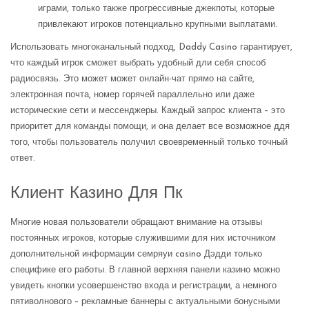
играми, только также прогрессивные джекпоты, которые
привлекают игроков потенциально крупными выплатами.
Использовать многоканальный подход, Daddy Casino гарантирует,
что каждый игрок сможет выбрать удобный дли себя способ
радиосвязь. Это может может онлайн-чат прямо на сайте,
электронная почта, номер горячей параллельно или даже
исторические сети и мессенджеры. Каждый запрос клиента – это
приоритет для команды помощи, и она делает все возможное ддя
того, чтобы пользователь получил своевременный только точный
ответ.
Клиент Казино Для Пк
Многие новая пользователи обращают внимание на отзывы
постоянных игроков, которые служившими для них источником
дополнительной информации семряуи casino Дэдди только
специфике его работы. В главной верхняя панели казино можно
увидеть кнопки усовершенство входа и регистрации, а немного
пятиволнового – рекламные баннеры с актуальными бонусными