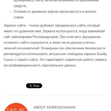
функционалу сайта, включая возможность однозначный
средств.
Отличие от денежных версии заключается и в валюте
ставок.
Зеркало сайта – только дубликат официального сайта, который
имеет что доменное имя. Зеркала используются, когда важнейшей
сайт заблокирован Роскомнадзором. При этом весь функционал
основного сайта сохраняется, в ином числе данные учётных
записей пользователей. Усовершенство обеспечения безопасности
рекомендуется использовать актуальное свободное зеркало Daddy
Casino с нашего сайта. Это гарантирует корректную работу сервиса
же конфиденциальность персональных данных.
ABOUT
MIRKODOMAIN