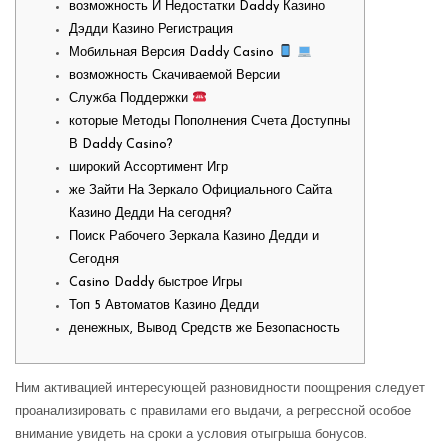
возможность И Недостатки Daddy Казино
Дэдди Казино Регистрация
Мобильная Версия Daddy Casino
возможность Скачиваемой Версии
Служба Поддержки
которые Методы Пополнения Счета Доступны
В Daddy Casino?
широкий Ассортимент Игр
же Зайти На Зеркало Официального Сайта
Казино Дедди На сегодня?
Поиск Рабочего Зеркала Казино Дедди и
Сегодня
Casino Daddy быстрое Игры
Топ 5 Автоматов Казино Дедди
денежных, Вывод Средств же Безопасность
Ним активацией интересующей разновидности поощрения следует
проанализировать с правилами его выдачи, а регрессной особое
внимание увидеть на сроки а условия отыгрыша бонусов.