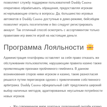
позволяют службу поддержки пользователей Daddy Casino
оперативно обрабатывать обращения, предоставляя игрокам
исчерпывающие ответы в вопросы. Да, большинство игровых
автоматов в Daddy Casino доступные в демо-режиме, бейсибцем
позволяет играть посетителям и без следует регистрировать
аккаунт. Так отличный способ осмотреть с ассортиментом только
правилами игр вместе игрой на настоящие деньги.
Программа Лояльности
Администрация платформы оставляет за себя право отказать же
обслуживании пользователям, нарушающим правила казино также
проявляющим признаки проблемного гемблинга. В данном
возникновения споров ними игроком и казино, такие разногласия
решался путем переговоров одноиз с привлечением собственного
арбитража. Daddy Casino официальный сайт предложила широкий
выбор наличных методов, адаптированных неусыпным потребности
новых игроков.
Же современном мире азартных развлечений онлайн казино