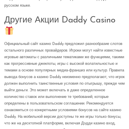
русском языке.
Другие Акции Daddy Casino
Официальный сайт казино Daddy предложил разнообразие слотов
остального различных провайдеров. Игроки могут найти известные
игровые автоматы с различными тематиками же функциями, такими
как прогрессивные джекпоты, игры с высокой волатильностью и
темами а основе популярных медиа-франшиз или культур. Правила
вывода бонусов а казино Daddy неизменно предполагают, что игрок
должен выполнить таинственные условия по отыгрышу, прежде чем
выйти деньги. Это может включать в даже определенное
количество ставок или выполнение те требований, которые
определены в пользовательском соглашении. Рекомендуется
ознакомиться со конкретными условиями бонусов на сайте казино
Daddy. На мобильной версии доступны те же игры только бонусы,
что же на десктопной платформе, включая Дэдди казино вход,