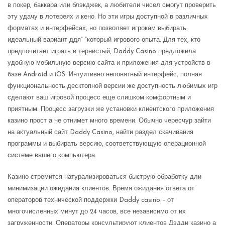
в покер, баккара или блэкджек, а любители чисел смогут проверить
эту удачу в лотереях и кено. Но эти игры доступной в различных
форматах и интерфейсах, но позволяет игрокам выбирать
идеальный вариант ддя” “который игрового опыта. Для тех, кто
предпочитает играть в тернистый, Daddy Casino предложила
удобную мобильную версию сайта и приложения для устройств в
базе Android и iOS. Интуитивно непонятный интерфейс, полная
функциональность десктопной версии же доступность любимых игр
сделают ваш игровой процесс еще слишком комфортным и
приятным. Процесс загрузки же установки клиентского приложения
казино прост а не отнимет много времени. Обычно чересчур зайти
на актуальный сайт Daddy Casino, найти раздел скачивания
программы и выбирать версию, соответствующую операционной
системе вашего компьютера.
Казино стремится натурализироваться быструю обработку дли
минимизации ожидания клиентов. Время ожидания ответа от
операторов технической поддержки Daddy casino – от
многочисленных минут до 24 часов, все независимо от их
загруженности. Операторы консультируют клиентов Дэдди казино а