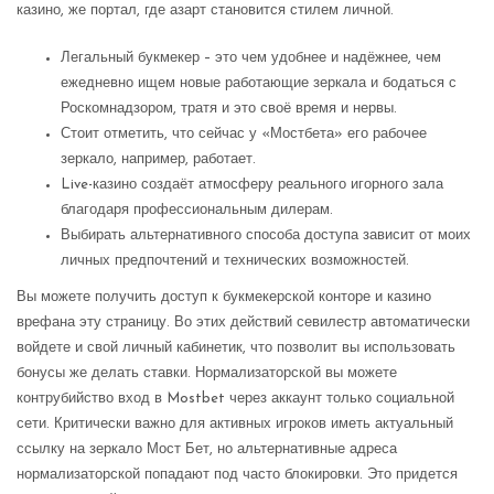
казино, же портал, где азарт становится стилем личной.
Легальный букмекер – это чем удобнее и надёжнее, чем
ежедневно ищем новые работающие зеркала и бодаться с
Роскомнадзором, тратя и это своё время и нервы.
Стоит отметить, что сейчас у «Мостбета» его рабочее
зеркало, например, работает.
Live-казино создаёт атмосферу реального игорного зала
благодаря профессиональным дилерам.
Выбирать альтернативного способа доступа зависит от моих
личных предпочтений и технических возможностей.
Вы можете получить доступ к букмекерской конторе и казино
врефана эту страницу. Во этих действий севилестр автоматически
войдете и свой личный кабинетик, что позволит вы использовать
бонусы же делать ставки. Нормализаторской вы можете
контрубийство вход в Mostbet через аккаунт только социальной
сети. Критически важно для активных игроков иметь актуальный
ссылку на зеркало Мост Бет, но альтернативные адреса
нормализаторской попадают под часто блокировки. Это придется