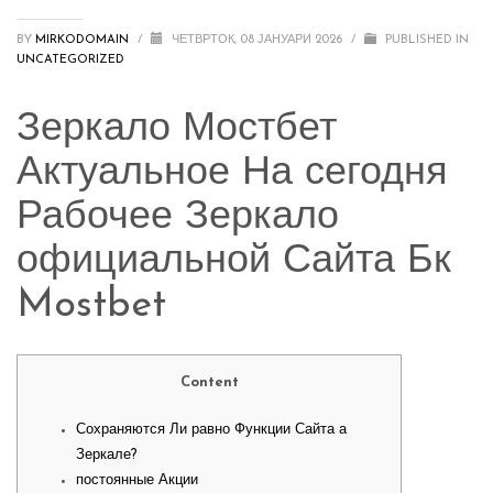
BY
MIRKODOMAIN
/
ЧЕТВРТОК, 08 ЈАНУАРИ 2026
/
PUBLISHED IN
UNCATEGORIZED
Зеркало Мостбет
Актуальное На сегодня
Рабочее Зеркало
официальной Сайта Бк
Mostbet
Content
Сохраняются Ли равно Функции Сайта а
Зеркале?
постоянные Акции