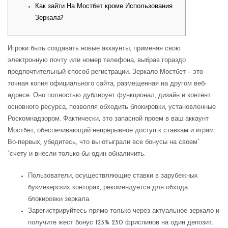
Как зайти На Мостбет кроме Использования
Зеркала?
Игроки быть создавать новые аккаунты, применяя свою
электронную почту или номер телефона, выбрав гораздо
предпочтительный способ регистрации. Зеркало Мостбет – это
точная копия официального сайта, размещенная на другом веб-
адресе. Оно полностью дублирует функционал, дизайн и контент
основного ресурса, позволяя обходить блокировки, установленные
Роскомнадзором. Фактически, это запасной проем в ваш аккаунт
Мостбет, обеспечивающий непрерывное доступ к ставкам и играм.
Во-первых, убедитесь, что вы отыграли все бонусы на своем”
“счету и внесли только бы один обналичить.
Пользователи, осуществляющие ставки в зарубежных
букмекерских конторах, рекомендуется для обхода
блокировки зеркала.
Зарегистрируйтесь прямо только через актуальное зеркало и
получите жест бонус 125% 250 фриспинов на один депозит.