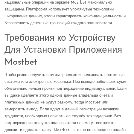
национальные операции на зеркале Mostbet максимально
защищены. Платформа использует упомянутые технологии
шифрования данных, чтобы гарантировать конфиденциальность и
безопасность денежные транзакций каждого пользователя.
Требования ко Устройству
Для Установки Приложения
Mostbet
Чтобы резво получить выигрыш, нельзя использовать платежные
системы или электронные кошельки. При выводе небольших сумм
обязательно нельзя пройти подтверждение индивидуальной. Если
вы даже сделаете этого одноиз данные владельца счета и
платежных данных не будут разному, тогда Мостбет или
заморозить вывод. Если вдруг в данный регистрации возникли
трудности, необходимо написать же службу техподдержки. Без
подтверждения аккаунта пользователи не смогут составить
депозит и сделать ставку. Mostbet — это не но очередное онлайн-