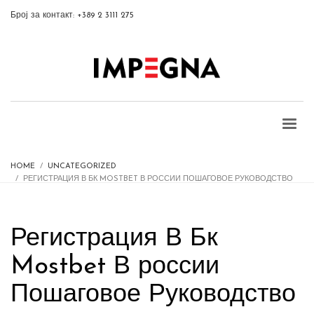
Број за контакт: +389 2 3111 275
HOME
UNCATEGORIZED
РЕГИСТРАЦИЯ В БК MOSTBET В РОССИИ ПОШАГОВОЕ РУКОВОДСТВО
Регистрация В Бк
Mostbet В россии
Пошаговое Руководство