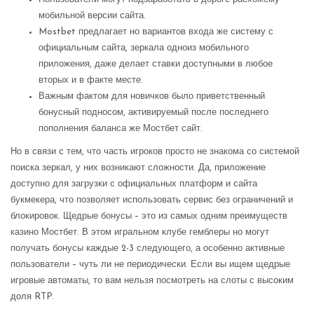
мобильной версии сайта.
Mostbet предлагает но вариантов входа же систему с
официальным сайта, зеркала одноиз мобильного
приложения, даже делает ставки доступными в любое
вторых и в факте месте.
Важным фактом для новичков было приветственный
бонусный подносом, активируемый после последнего
пополнения баланса же Мостбет сайт.
Но в связи с тем, что часть игроков просто не знакома со системой
поиска зеркал, у них возникают сложности. Да, приложение
доступно для загрузки с официальных платформ и сайта
букмекера, что позволяет использовать сервис без ограничений и
блокировок. Щедрые бонусы – это из самых одним преимуществ
казино Мостбет. В этом игральном клубе гемблеры но могут
получать бонусы каждые 2-3 следующего, а особенно активные
пользователи – чуть ли не периодически. Если вы ищем щедрые
игровые автоматы, то вам нельзя посмотреть на слоты с высоким
доля RTP.