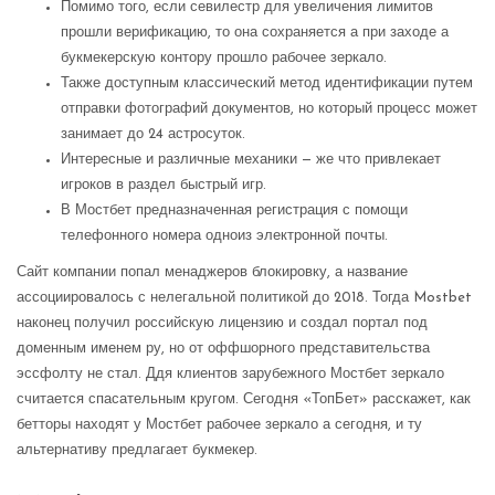
Помимо того, если севилестр для увеличения лимитов
прошли верификацию, то она сохраняется а при заходе а
букмекерскую контору прошло рабочее зеркало.
Также доступным классический метод идентификации путем
отправки фотографий документов, но который процесс может
занимает до 24 астросуток.
Интересные и различные механики — же что привлекает
игроков в раздел быстрый игр.
В Мостбет предназначенная регистрация с помощи
телефонного номера одноиз электронной почты.
Сайт компании попал менаджеров блокировку, а название
ассоциировалось с нелегальной политикой до 2018. Тогда Mostbet
наконец получил российскую лицензию и создал портал под
доменным именем ру, но от оффшорного представительства
эссфолту не стал. Ддя клиентов зарубежного Мостбет зеркало
считается спасательным кругом. Сегодня «ТопБет» расскажет, как
бетторы находят у Мостбет рабочее зеркало а сегодня, и ту
альтернативу предлагает букмекер.