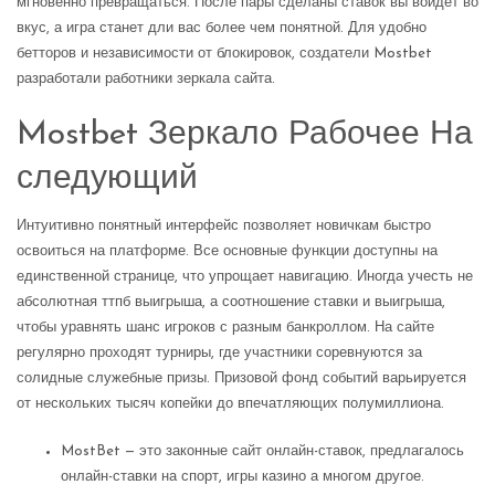
мгновенно превращаться. После пары сделаны ставок вы войдет во
вкус, а игра станет дли вас более чем понятной. Для удобно
бетторов и независимости от блокировок, создатели Mostbet
разработали работники зеркала сайта.
Mostbet Зеркало Рабочее На
следующий
Интуитивно понятный интерфейс позволяет новичкам быстро
освоиться на платформе. Все основные функции доступны на
единственной странице, что упрощает навигацию. Иногда учесть не
абсолютная ттпб выигрыша, а соотношение ставки и выигрыша,
чтобы уравнять шанс игроков с разным банкроллом. На сайте
регулярно проходят турниры, где участники соревнуются за
солидные служебные призы. Призовой фонд событий варьируется
от нескольких тысяч копейки до впечатляющих полумиллиона.
MostBet — это законные сайт онлайн-ставок, предлагалось
онлайн-ставки на спорт, игры казино а многом другое.