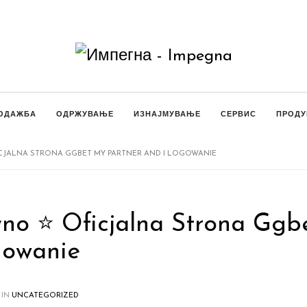
ОДАЖБА
ОДРЖУВАЊЕ
ИЗНАЈМУВАЊЕ
СЕРВИС
ПРОДУ
ICJALNA STRONA GGBET MY PARTNER AND I LOGOWANIE
no ⭐ Oficjalna Strona Ggb
gowanie
 IN
UNCATEGORIZED