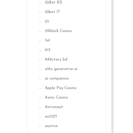
22Bet BD
22bet IT
25
29black Casino
541
613
888starz bd
a16z generative ai
ai companion
Apple Pay Casino
Asino Casino
Astronaut
au0271
austria