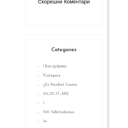
Скорешни Коментари
Categories
! Без рубрики
!Category
¿Es Novibet Casino
03_07_IT_AKS
1
100 Talletusbonus
1w