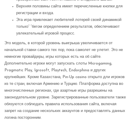
Верхняя половины сайта имеет перечисленные кнопки для
регистрации и входа.
Эта игра привлекает любителей лотерей своей динамикой
только” “бегом определением результатов, обеспечивают
увлекательный игровой процесс.
Это модель, в которой уровень выигрыша увеличивается от
начальной ставки самого тех пор, пока самолет не улетит. Это не
немногие провайдеры, игры которых есть на об сайте.
Дополнительно игроки могут запускать слоты Microgaming,
Pragmatic Play, Igrosoft, Playtech, Endorphina и других
крупнейших. Кроме Казахстана, Pin-Up casino открыто дли игроков
из те стран, включая Армению и Турцию. Платформа доступна во
многочисленных регионах, где азартные игры разрешены на
законодательном уровне. Зарегистрированные пользователи также
обязуются соблюдать правила использования сайта, включая
запрет на создание нескольких аккаунтов и предоставлять данных
логина посторонним.