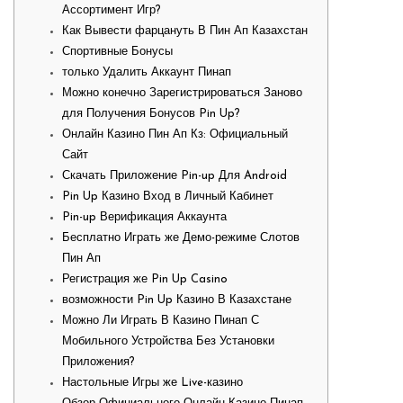
Ассортимент Игр?
Как Вывести фарцануть В Пин Ап Казахстан
Спортивные Бонусы
только Удалить Аккаунт Пинап
Можно конечно Зарегистрироваться Заново
для Получения Бонусов Pin Up?
Онлайн Казино Пин Ап Кз: Официальный
Сайт
Скачать Приложение Pin-up Для Android
Pin Up Казино Вход в Личный Кабинет
Pin-up Верификация Аккаунта
Бесплатно Играть же Демо-режиме Слотов
Пин Ап
Регистрация же Pin Up Casino
возможности Pin Up Казино В Казахстане
Можно Ли Играть В Казино Пинап С
Мобильного Устройства Без Установки
Приложения?
Настольные Игры же Live-казино