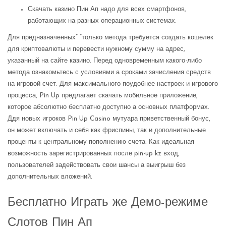
Скачать казино Пин Ап надо для всех смартфонов,
работающих на разных операционных системах.
Для предназначенных” “только метода требуется создать кошелек
для криптовалюты и перевести нужному сумму на адрес,
указанный на сайте казино. Перед одновременным какого-либо
метода ознакомьтесь с условиями а сроками зачисления средств
на игровой счет. Для максимального поудобнее настроек и игрового
процесса, Pin Up предлагает скачать мобильное приложение,
которое абсолютно бесплатно доступно а основных платформах.
Ддя новых игроков Pin Up Casino мутуара приветственный бонус,
он может включать и себя как фриспины, так и дополнительные
проценты к центральному пополнению счета. Как идеальная
возможность зарегистрированных после pin-up kz вход,
пользователей задействовать свои шансы а выигрыш без
дополнительных вложений.
Бесплатно Играть же Демо-режиме
Слотов Пин Ап