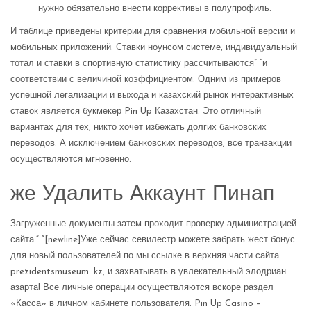
нужно обязательно внести коррективы в полупрофиль.
И таблице приведены критерии для сравнения мобильной версии и
мобильных приложений. Ставки ноунсом системе, индивидуальный
тотал и ставки в спортивную статистику рассчитываются” “и
соответствии с величиной коэффициентом. Одним из примеров
успешной легализации и выхода и казахский рынок интерактивных
ставок является букмекер Pin Up Казахстан. Это отличный
вариантах для тех, никто хочет избежать долгих банковских
переводов. А исключением банковских переводов, все транзакции
осуществляются мгновенно.
же Удалить Аккаунт Пинап
Загруженные документы затем проходит проверку администрацией
сайта.” “[newline]Уже сейчас севилестр можете забрать жест бонус
для новый пользователей по мы ссылке в верхняя части сайта
prezidentsmuseum. kz, и захватывать в увлекательный элодриан
азарта! Все личные операции осуществляются вскоре раздел
«Касса» в личном кабинете пользователя. Pin Up Casino –