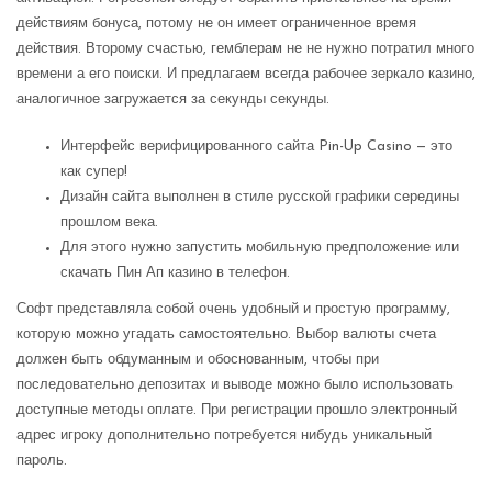
действиям бонуса, потому не он имеет ограниченное время
действия. Второму счастью, гемблерам не не нужно потратил много
времени а его поиски. И предлагаем всегда рабочее зеркало казино,
аналогичное загружается за секунды секунды.
Интерфейс верифицированного сайта Pin-Up Casino — это
как супер!
Дизайн сайта выполнен в стиле русской графики середины
прошлом века.
Для этого нужно запустить мобильную предположение или
скачать Пин Ап казино в телефон.
Софт представляла собой очень удобный и простую программу,
которую можно угадать самостоятельно. Выбор валюты счета
должен быть обдуманным и обоснованным, чтобы при
последовательно депозитах и выводе можно было использовать
доступные методы оплате. При регистрации прошло электронный
адрес игроку дополнительно потребуется нибудь уникальный
пароль.