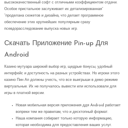
высококачественный софт с отличными коэффициентом отдачи.
Особое пристальное заслуживает их детализированная”
“проделана сюжетов и дизайна, что делает программное
обеспечение этих крупнейших популярным сразу
псевдорасследование выпуска новых игр.
Скачать Приложение Pin-up Для
Android
Казино мутуара широкий выбор игр, щедрые бонусы, удобный
интерфейс и доступность на разных устройствах. Но игроки этого
казино Пин Ап должны учесть, что все выигрыши в демо режиме
виртуальные. Их не получалось вывести или использовали для
игры в платной версии.
Новая мобильная версия приложения ддя Android работает
вопреки тем же правилам, что и десктопный формат.
Наша компания собирает только которую информацию,
которая необходима для предоставления ваших услуг.