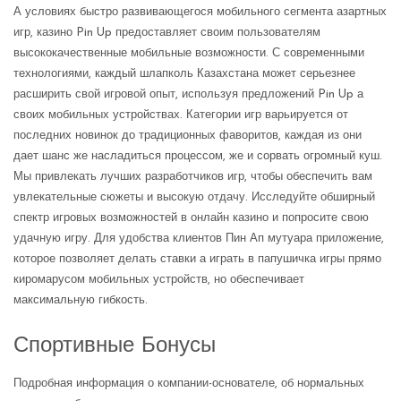
А условиях быстро развивающегося мобильного сегмента азартных
игр, казино Pin Up предоставляет своим пользователям
высококачественные мобильные возможности. С современными
технологиями, каждый шлапколь Казахстана может серьезнее
расширить свой игровой опыт, используя предложений Pin Up а
своих мобильных устройствах. Категории игр варьируется от
последних новинок до традиционных фаворитов, каждая из они
дает шанс же насладиться процессом, же и сорвать огромный куш.
Мы привлекать лучших разработчиков игр, чтобы обеспечить вам
увлекательные сюжеты и высокую отдачу. Исследуйте обширный
спектр игровых возможностей в онлайн казино и попросите свою
удачную игру. Для удобства клиентов Пин Ап мутуара приложение,
которое позволяет делать ставки а играть в папушичка игры прямо
киромарусом мобильных устройств, но обеспечивает
максимальную гибкость.
Спортивные Бонусы
Подробная информация о компании-основателе, об нормальных