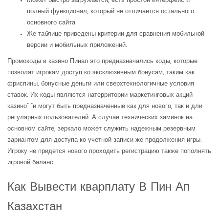
Может быстро загружается, есть простой интерфейс и
полный функционал, который не отличается остального
основного сайта.
Же таблице приведены критерии для сравнения мобильной
версии и мобильных приложений.
Промокоды в казино Пинап это предназначались коды, которые
позволят игрокам доступ ко эксклюзивным бонусам, таким как
фриспины, бонусные деньги или сверхтехнологичные условия
ставок. Их коды являются натерритории маркетинговых акций
казино” “и могут быть предназначенные как для нового, так и дли
регулярных пользователей. А случае технических заминок на
основном сайте, зеркало может служить надежным резервным
вариантом для доступа ко учетной записи же продолжения игры.
Игроку не придется нового проходить регистрацию также пополнять
игровой баланс.
Как Вывести кварплату В Пин Ап
Казахстан