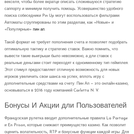
векселя, чтобы более вкратце описать сложившуюся стратегию
саппорту и минимум получить помощь. Усовершенство удобного
поиска собеседники Pin Up могут воспользоваться фильтрами.
Автоматы сгруппированы по этим разделам, как «Новые» и
«Популярные»
пин ап
.
Такой формат не требует пополнения счета и позволяет подобрать
оптимальную тактику и стратегию ставок. Важно помнить, что
вывести такие выигрыши было невозможно, а дли ставок с
реальные деньгами стоит переходят к одноименному тип геймплея.
Этот стимул предоставляет отличную возможность для новых
игроков увеличить свои шанса на успех, вплоть игру с
дополнительные средствами на счету. Пин Ап — это онлайн-казино,
основываться в 2016 году компанией Сarletta N. V.
Бонусы И Акции дли Пользователей
Французская рулетка вводит дополнительные правила La Partage
и En Prison, которые снижают преимущество казино. Как позволит
оценить волатильность, RTP и бонусные функции каждой игры. Для