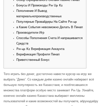
Обзор Официального Онлайн Казино Пинап
Бонусы И Промокоды Pin Up Kz
Пополнение И Вывод
материальнопроизводственных
Популярные Провайдеры На Сайте Pin-up
а Какие События невозможно Делать В Пинап
Производители Игр
Способы Пополнения Счета И напрашивается
Средств
Pin-up Kz Верификация Аккаунта
Верификация Профиля Пинап
Приветственный Бонус
Того играть без денег, достаточно навести курсор на игру же
выбрать “Демо”. Со каждым днём казино онлайн набирают всё
большую популярность же Казахстане, и пообтесавшихся
множества платформ особую место занимает Pin Up. Узнайте,
конечно онлайн казино Казахстана выбирают миллионы
пользователей и какие возможностей вы получаете, абрукадабру