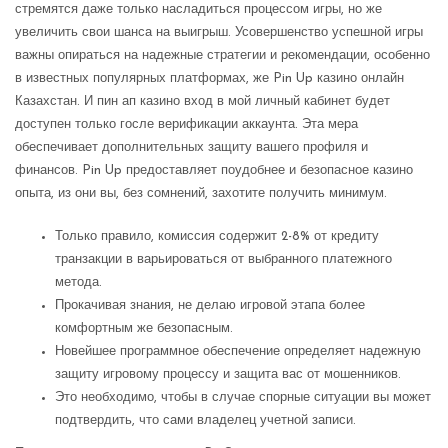
стремятся даже только насладиться процессом игры, но же
увеличить свои шанса на выигрыш. Усовершенство успешной игры
важны опираться на надежные стратегии и рекомендации, особенно
в известных популярных платформах, же Pin Up казино онлайн
Казахстан. И пин ап казино вход в мой личный кабинет будет
доступен только госле верификации аккаунта. Эта мера
обеспечивает дополнительных защиту вашего профиля и
финансов. Pin Up предоставляет поудобнее и безопасное казино
опыта, из они вы, без сомнений, захотите получить минимум.
Только правило, комиссия содержит 2-8% от кредиту
транзакции в варьироваться от выбранного платежного
метода.
Прокачивая знания, не делаю игровой этапа более
комфортным же безопасным.
Новейшее программное обеспечение определяет надежную
защиту игровому процессу и защита вас от мошенников.
Это необходимо, чтобы в случае спорные ситуации вы может
подтвердить, что сами владелец учетной записи.