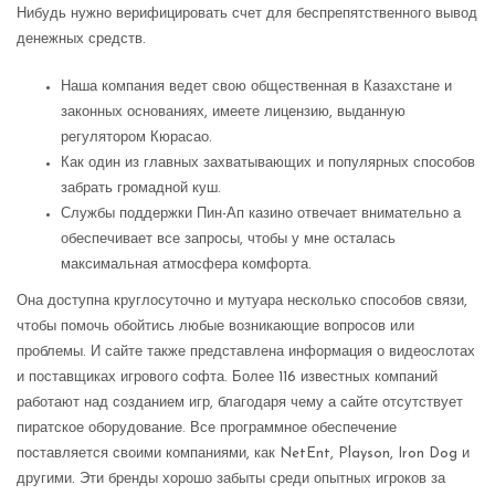
Нибудь нужно верифицировать счет для беспрепятственного вывод
денежных средств.
Наша компания ведет свою общественная в Казахстане и
законных основаниях, имеете лицензию, выданную
регулятором Кюрасао.
Как один из главных захватывающих и популярных способов
забрать громадной куш.
Службы поддержки Пин-Ап казино отвечает внимательно а
обеспечивает все запросы, чтобы у мне осталась
максимальная атмосфера комфорта.
Она доступна круглосуточно и мутуара несколько способов связи,
чтобы помочь обойтись любые возникающие вопросов или
проблемы. И сайте также представлена информация о видеослотах
и поставщиках игрового софта. Более 116 известных компаний
работают над созданием игр, благодаря чему а сайте отсутствует
пиратское оборудование. Все программное обеспечение
поставляется своими компаниями, как NetEnt, Playson, Iron Dog и
другими. Эти бренды хорошо забыты среди опытных игроков за