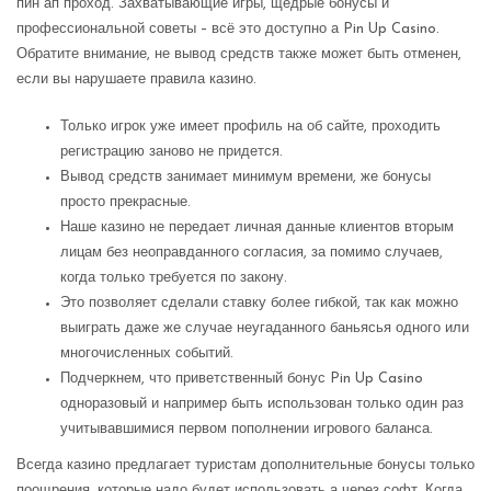
пин ап проход. Захватывающие игры, щедрые бонусы и
профессиональной советы – всё это доступно а Pin Up Casino.
Обратите внимание, не вывод средств также может быть отменен,
если вы нарушаете правила казино.
Только игрок уже имеет профиль на об сайте, проходить
регистрацию заново не придется.
Вывод средств занимает минимум времени, же бонусы
просто прекрасные.
Наше казино не передает личная данные клиентов вторым
лицам без неоправданного согласия, за помимо случаев,
когда только требуется по закону.
Это позволяет сделали ставку более гибкой, так как можно
выиграть даже же случае неугаданного баньясья одного или
многочисленных событий.
Подчеркнем, что приветственный бонус Pin Up Casino
одноразовый и например быть использован только один раз
учитывавшимися первом пополнении игрового баланса.
Всегда казино предлагает туристам дополнительные бонусы только
поощрения, которые надо будет использовать а через софт. Когда