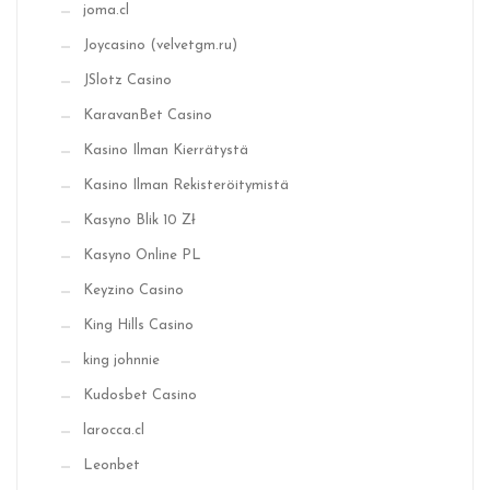
joma.cl
Joycasino (velvetgm.ru)
JSlotz Casino
KaravanBet Casino
Kasino Ilman Kierrätystä
Kasino Ilman Rekisteröitymistä
Kasyno Blik 10 Zł
Kasyno Online PL
Keyzino Casino
King Hills Casino
king johnnie
Kudosbet Casino
larocca.cl
Leonbet