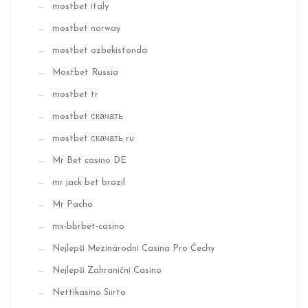
mostbet italy
mostbet norway
mostbet ozbekistonda
Mostbet Russia
mostbet tr
mostbet скачать
mostbet скачать ru
Mr Bet casino DE
mr jack bet brazil
Mr Pacho
mx-bbrbet-casino
Nejlepší Mezinárodní Casina Pro Čechy
Nejlepší Zahraniční Casino
Nettikasino Siirto