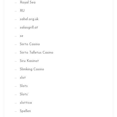
Royal Sea
RU
sahel.org.uk
salasgrill.at
se
Siirto Casino
Siirto Talletus Casino
Siru Kasinot
Slimking Casino
slot
Slots
Slots`
slottica
Spellen