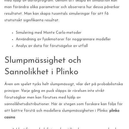
med hjälp av datorprogram. Genom att skapa en simulation kan
man förändra olika parametrar och observera hur dessa påverkar
resultatet. Man kan skapa tusentals simuleringar för att få
statistiskt signifikanta resultat.
Simulering med Monte Carlo-metoder
Användning av fysikmotorer för noggrannare modeller
Analys av data för förutsägelse av utfall
Slumpmässighet och
Sannolikhet i Plinko
Även om spelet tycks helt slumpmässigt, vilar det på probabilistiska
principer. Varje gång en puck släpps är rörelsen inte strikt
förutsägbar men kan förutses med hjälp av
sannolikhetsdistributioner. Här är stegen som forskare kan följa för
att bättre förstå och modellera slumpmässigheten i Plinko:
plinko
casino