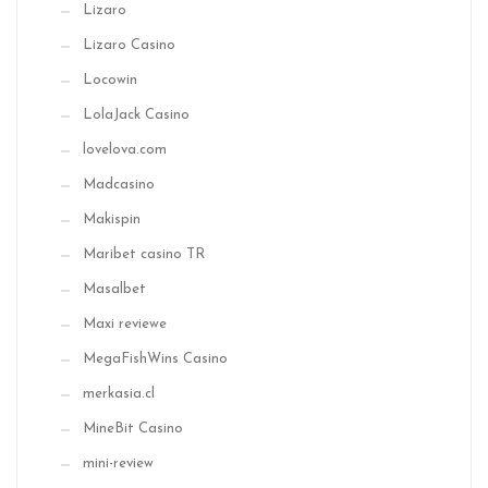
Lizaro
Lizaro Casino
Locowin
LolaJack Casino
lovelova.com
Madcasino
Makispin
Maribet casino TR
Masalbet
Maxi reviewe
MegaFishWins Casino
merkasia.cl
MineBit Casino
mini-review