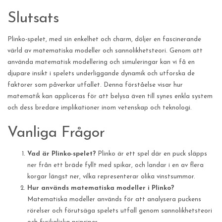
Slutsats
Plinko-spelet, med sin enkelhet och charm, döljer en fascinerande
värld av matematiska modeller och sannolikhetsteori. Genom att
använda matematisk modellering och simuleringar kan vi få en
djupare insikt i spelets underliggande dynamik och utforska de
faktorer som påverkar utfallet. Denna förståelse visar hur
matematik kan appliceras för att belysa även till synes enkla system
och dess bredare implikationer inom vetenskap och teknologi.
Vanliga Frågor
Vad är Plinko-spelet?
Plinko är ett spel där en puck släpps
ner från ett bräde fyllt med spikar, och landar i en av flera
korgar längst ner, vilka representerar olika vinstsummor.
Hur används matematiska modeller i Plinko?
Matematiska modeller används för att analysera puckens
rörelser och förutsäga spelets utfall genom sannolikhetsteori