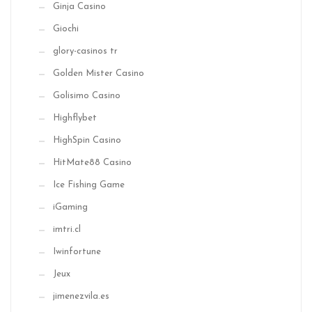
Ginja Casino
Giochi
glory-casinos tr
Golden Mister Casino
Golisimo Casino
Highflybet
HighSpin Casino
HitMate88 Casino
Ice Fishing Game
iGaming
imtri.cl
Iwinfortune
Jeux
jimenezvila.es