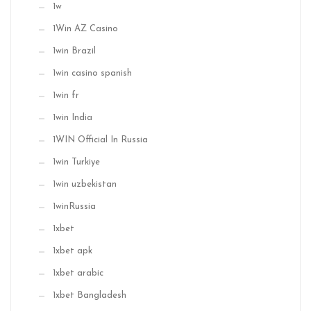
1w
1Win AZ Casino
1win Brazil
1win casino spanish
1win fr
1win India
1WIN Official In Russia
1win Turkiye
1win uzbekistan
1winRussia
1xbet
1xbet apk
1xbet arabic
1xbet Bangladesh