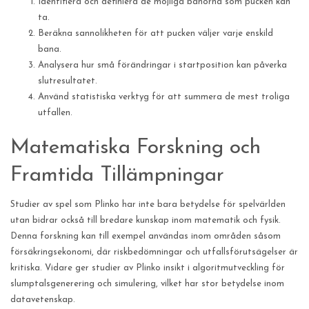
Identifiera och definiera de möjliga banorna som pucken kan
ta.
Beräkna sannolikheten för att pucken väljer varje enskild
bana.
Analysera hur små förändringar i startposition kan påverka
slutresultatet.
Använd statistiska verktyg för att summera de mest troliga
utfallen.
Matematiska Forskning och
Framtida Tillämpningar
Studier av spel som Plinko har inte bara betydelse för spelvärlden
utan bidrar också till bredare kunskap inom matematik och fysik.
Denna forskning kan till exempel användas inom områden såsom
försäkringsekonomi, där riskbedömningar och utfallsförutsägelser är
kritiska. Vidare ger studier av Plinko insikt i algoritmutveckling för
slumptalsgenerering och simulering, vilket har stor betydelse inom
datavetenskap.