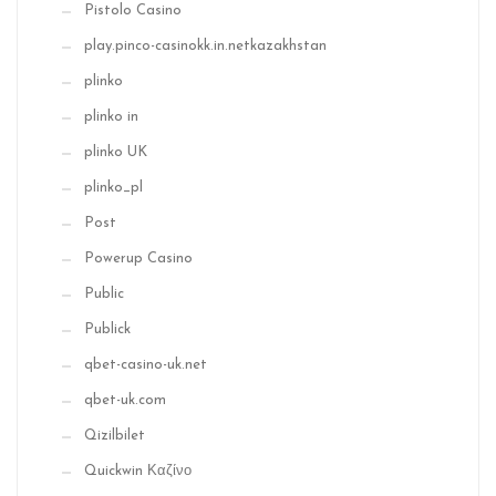
Pistolo Casino
play.pinco-casinokk.in.netkazakhstan
plinko
plinko in
plinko UK
plinko_pl
Post
Powerup Casino
Public
Publick
qbet-casino-uk.net
qbet-uk.com
Qizilbilet
Quickwin Καζίνο