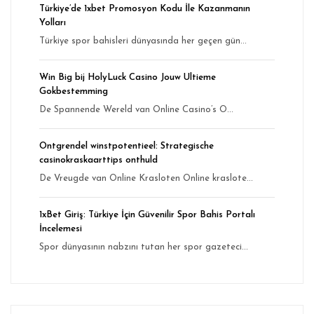
Türkiye’de 1xbet Promosyon Kodu İle Kazanmanın
Yolları
Türkiye spor bahisleri dünyasında her geçen gün...
Win Big bij HolyLuck Casino Jouw Ultieme
Gokbestemming
De Spannende Wereld van Online Casino’s O...
Ontgrendel winstpotentieel: Strategische
casinokraskaarttips onthuld
De Vreugde van Online Krasloten Online kraslote...
1xBet Giriş: Türkiye İçin Güvenilir Spor Bahis Portalı
İncelemesi
Spor dünyasının nabzını tutan her spor gazeteci...