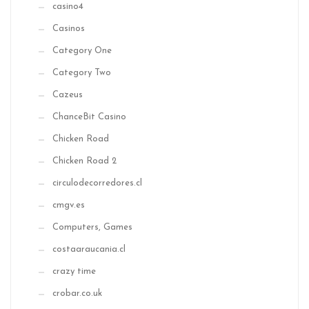
casino4
Casinos
Category One
Category Two
Cazeus
ChanceBit Casino
Chicken Road
Chicken Road 2
circulodecorredores.cl
cmgv.es
Computers, Games
costaaraucania.cl
crazy time
crobar.co.uk