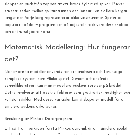
släpper en puck från toppen av ett bräde fyllt med spikar. Pucken
studsar sedan mellan spikarna innan den landar i en av flera korgar
längst ner. Varje korg representerar olika vinstsummor. Spelet är
populärt i både tv-program och på nöjesfält tack vare dess snabba
och oförutsägbara natur.
Matematisk Modellering: Hur fungerar
det?
Matematiska modeller används för att analysera och förutsäga
komplexa system, som Plinko-spelet. Genom att använda
sannolikhetsteori kan man modellera puckens rörelser på brädet.
Detta involverar att beakta faktorer som gravitation, hastighet och
kollisionsvinklar. Med dessa variabler kan vi skapa en modell för att
simulera puckens olika banor.
Simulering av Plinko i Datorprogram
Ett sätt att verkligen förstå Plinkos dynamik är att simulera spelet