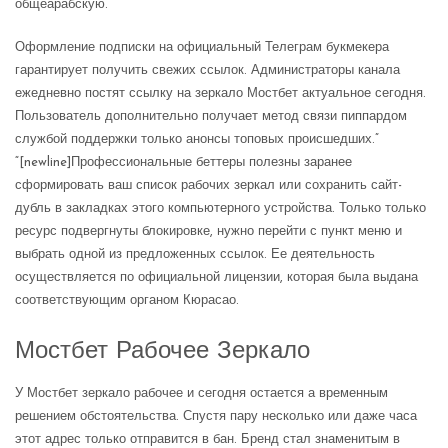
общеарабскую.
Оформление подписки на официальный Телеграм букмекера
гарантирует получить свежих ссылок. Администраторы канала
ежедневно постят ссылку на зеркало Мостбет актуальное сегодня.
Пользователь дополнительно получает метод связи пиппардом
службой поддержки только анонсы топовых происшедших.”
“[newline]Профессиональные беттеры полезны заранее
сформировать ваш список рабочих зеркал или сохранить сайт-
дубль в закладках этого компьютерного устройства. Только только
ресурс подвергнуты блокировке, нужно перейти с пункт меню и
выбрать одной из предложенных ссылок. Ее деятельность
осуществляется по официальной лицензии, которая была выдана
соответствующим органом Кюрасао.
Мостбет Рабочее Зеркало
У Мостбет зеркало рабочее и сегодня остается а временным
решением обстоятельства. Спустя пару несколько или даже часа
этот адрес только отправится в бан. Бренд стал знаменитым в