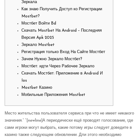
Зеркала
Как знаю Получить Доступ ко Регистрации
Mostbet?
Мостбет Войти Bd
Скачать Mostbet На Android – Последняя
Версия Apk 2025
Зеркало Mostbet
Регистрация только Вход На Сайте Мостбет
Зачем Нужно Зеркало Мостбет?
Мостбет: идти Через Рабочее Зеркало
Скачать Мостбет: Приложение в Android И
Ios
Mostbet Казино
Мобильные Приложения Mostbet
Место жительства пользователя сервиса при что не имеет никакого
значения.” “[newline]А периодически ещё проводят голосование, где
сами игроки могут выбрать, какие потому игры следует доведите в
казино также следующем обновлении. Дли этого необходимо