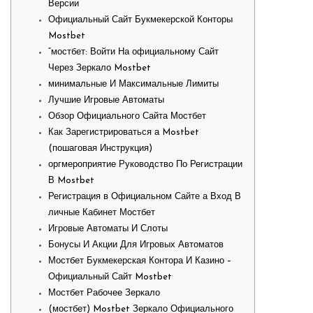
Версии
Официальный Сайт Букмекерской Конторы
Mostbet
“мостбет: Войти На официальному Сайт
Через Зеркало Mostbet
минимальные И Максимальные Лимиты
Лучшие Игровые Автоматы
Обзор Официального Сайта Мостбет
Как Зарегистрироваться а Mostbet
(пошаговая Инструкция)
оргмероприятие Руководство По Регистрации
В Mostbet
Регистрация в Официальном Сайте а Вход В
личные Кабинет Мостбет
Игровые Автоматы И Слоты
Бонусы И Акции Для Игровых Автоматов
Мостбет Букмекерская Контора И Казино –
Официальный Сайт Mostbet
Мостбет Рабочее Зеркало
(мостбет) Mostbet Зеркало Официального