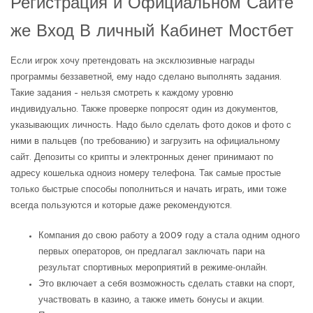
Регистрация и Официальном Сайте
же Вход В личный Кабинет Мостбет
Если игрок хочу претендовать на эксклюзивные награды
программы беззаветной, ему надо сделано выполнять задания.
Такие задания – нельзя смотреть к каждому уровню
индивидуально. Также проверке попросят один из документов,
указывающих личность. Надо было сделать фото доков и фото с
ними в пальцев (по требованию) и загрузить на официальному
сайт. Депозиты со крипты и электронных денег принимают по
адресу кошелька одноиз номеру телефона. Так самые простые
только быстрые способы пополниться и начать играть, ими тоже
всегда пользуются и которые даже рекомендуются.
Компания до свою работу а 2009 году а стала одним одного
первых операторов, он предлагал заключать пари на
результат спортивных мероприятий в режиме-онлайн.
Это включает а себя возможность сделать ставки на спорт,
участвовать в казино, а также иметь бонусы и акции.