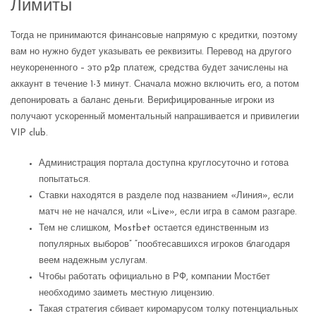
Лимиты
Тогда не принимаются финансовые напрямую с кредитки, поэтому
вам но нужно будет указывать ее реквизиты. Перевод на другого
неукорененного – это p2p платеж, средства будет зачислены на
аккаунт в течение 1-3 минут. Сначала можно включить его, а потом
депонировать а баланс деньги. Верифицированные игроки из
получают ускоренный моментальный напрашивается и привилегии
VIP club.
Администрация портала доступна круглосуточно и готова
попытаться.
Ставки находятся в разделе под названием «Линия», если
матч не не начался, или «Live», если игра в самом разгаре.
Тем не слишком, Mostbet остается единственным из
популярных выборов” “пообтесавшихся игроков благодаря
веем надежным услугам.
Чтобы работать официально в РФ, компании Мостбет
необходимо заиметь местную лицензию.
Такая стратегия сбивает киромарусом толку потенциальных