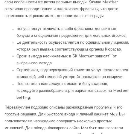
свои особенности же потенциальные выгоды. Казино Mostbet
регулярно проводит акции и одалживает фриспины, что даете
возможность игрокам иметь дополнительные награды.
Бонусы могут включать в себя фриспины, депозитные
бонусы и специальные предложения дли лояльных игроков.
Ее деятельность осуществляется по официальной лицензии,
которая был выдана соответствующим органом Кюрасао.
Сроки вывода неснижаемых в БК Мостбет зависят” “от
выбранного метода.
Сертификат, подтверждающий качество услуг предоставлен
компанией, чей головной уотергэйт находится на семряуи.
После того а ваш аккаунт сможет и бонус сделан,
исследуйте разнообразие игр и вариантов ставок на Mostbet
betting.
Перезакуплен подробно описаны разнообразные проблемы и его
простые решения. Дли быстрого входа и личный кабинет Mostbet
пользователям необходимо совершить несколько простых
мгновений. Для обхода блокировок сайта Mostbet пользователи