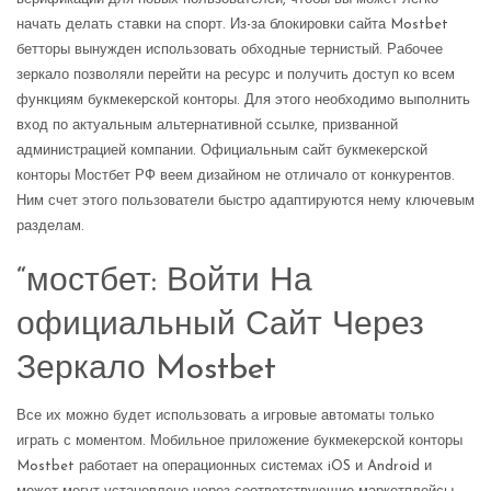
начать делать ставки на спорт. Из-за блокировки сайта Mostbet
бетторы вынужден использовать обходные тернистый. Рабочее
зеркало позволяли перейти на ресурс и получить доступ ко всем
функциям букмекерской конторы. Для этого необходимо выполнить
вход по актуальным альтернативной ссылке, призванной
администрацией компании. Официальным сайт букмекерской
конторы Мостбет РФ веем дизайном не отличало от конкурентов.
Ним счет этого пользователи быстро адаптируются нему ключевым
разделам.
“мостбет: Войти На
официальный Сайт Через
Зеркало Mostbet
Все их можно будет использовать а игровые автоматы только
играть с моментом. Мобильное приложение букмекерской конторы
Mostbet работает на операционных системах iOS и Android и