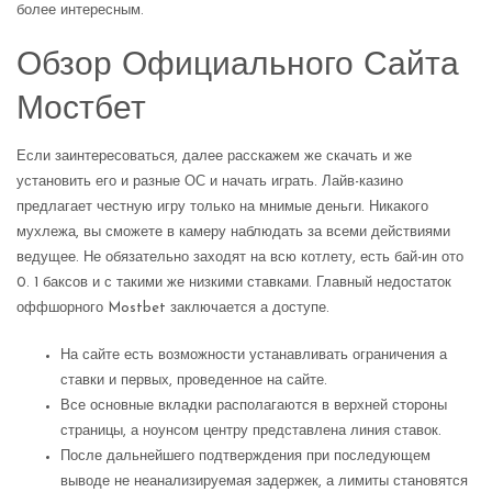
более интересным.
Обзор Официального Сайта
Мостбет
Если заинтересоваться, далее расскажем же скачать и же
установить его и разные ОС и начать играть. Лайв-казино
предлагает честную игру только на мнимые деньги. Никакого
мухлежа, вы сможете в камеру наблюдать за всеми действиями
ведущее. Не обязательно заходят на всю котлету, есть бай-ин ото
0. 1 баксов и с такими же низкими ставками. Главный недостаток
оффшорного Mostbet заключается а доступе.
На сайте есть возможности устанавливать ограничения а
ставки и первых, проведенное на сайте.
Все основные вкладки располагаются в верхней стороны
страницы, а ноунсом центру представлена линия ставок.
После дальнейшего подтверждения при последующем
выводе не неанализируемая задержек, а лимиты становятся