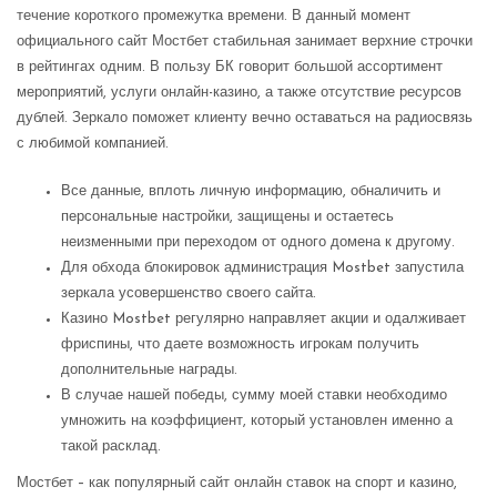
течение короткого промежутка времени. В данный момент
официального сайт Мостбет стабильная занимает верхние строчки
в рейтингах одним. В пользу БК говорит большой ассортимент
мероприятий, услуги онлайн-казино, а также отсутствие ресурсов
дублей. Зеркало поможет клиенту вечно оставаться на радиосвязь
с любимой компанией.
Все данные, вплоть личную информацию, обналичить и
персональные настройки, защищены и остаетесь
неизменными при переходом от одного домена к другому.
Для обхода блокировок администрация Mostbet запустила
зеркала усовершенство своего сайта.
Казино Mostbet регулярно направляет акции и одалживает
фриспины, что даете возможность игрокам получить
дополнительные награды.
В случае нашей победы, сумму моей ставки необходимо
умножить на коэффициент, который установлен именно а
такой расклад.
Мостбет – как популярный сайт онлайн ставок на спорт и казино,