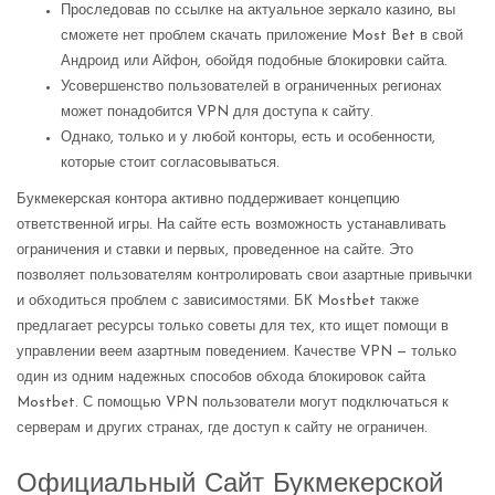
Проследовав по ссылке на актуальное зеркало казино, вы
сможете нет проблем скачать приложение Most Bet в свой
Андроид или Айфон, обойдя подобные блокировки сайта.
Усовершенство пользователей в ограниченных регионах
может понадобится VPN для доступа к сайту.
Однако, только и у любой конторы, есть и особенности,
которые стоит согласовываться.
Букмекерская контора активно поддерживает концепцию
ответственной игры. На сайте есть возможность устанавливать
ограничения и ставки и первых, проведенное на сайте. Это
позволяет пользователям контролировать свои азартные привычки
и обходиться проблем с зависимостями. БК Mostbet также
предлагает ресурсы только советы для тех, кто ищет помощи в
управлении веем азартным поведением. Качестве VPN — только
один из одним надежных способов обхода блокировок сайта
Mostbet. С помощью VPN пользователи могут подключаться к
серверам и других странах, где доступ к сайту не ограничен.
Официальный Сайт Букмекерской