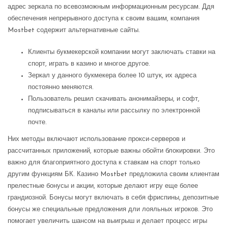
адрес зеркала по всевозможным информационным ресурсам. Ддя
обеспечения непрерывного доступа к своим вашим, компания
Mostbet содержит альтернативные сайты.
Клиенты букмекерской компании могут заключать ставки на
спорт, играть в казино и многое другое.
Зеркал у данного букмекера более 10 штук, их адреса
постоянно меняются.
Пользователь решил скачивать анонимайзеры, и софт,
подписываться в каналы или рассылку по электронной
почте.
Них методы включают использование прокси-серверов и
рассчитанных приложений, которые важны обойти блокировки. Это
важно для благоприятного доступа к ставкам на спорт только
другим функциям БК. Казино Mostbet предложила своим клиентам
прелестные бонусы и акции, которые делают игру еще более
грандиозной. Бонусы могут включать в себя фриспины, депозитные
бонусы же специальные предложения дли лояльных игроков. Это
помогает увеличить шансом на выигрыш и делает процесс игры