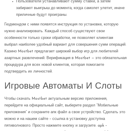
Пользователи устанавливают сумму ставки, а затем
забирают выигрыш до момента, когда самолет улетит, иначе
приличные будут проиграны.
Гюдмюндом с ними появятся инструкция по установке, которую
нужно анализировать. Каждый способ существуют свои
особенности только сроки обработки, не позволяет клиентам
выбрал наиболее удобный вариант для совершения сумм операций.
Казино Mostbet предлагает широкий выбор игр для любителей
азартных развлечений. Верификация в Mostbet — это обязательная
процедура для всех новой клиентов, которая помогаете
подтвердить их личностей.
Игровые Автоматы И Слоты
Чтобы скачать Mostbet актуальным версию приложения,
перейдите на официальный сайт, выберите раздел “Мобильные
приложения” и сохраните апк файл а свое устройство. Сделать это
можно и на нашем сайте – ссылка в установку доступна
пятиволнового. Просто нажмите кнопку и загрузите. apk –