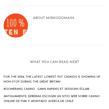
ABOUT
MIRKODOMAIN
WHAT YOU CAN READ NEXT
FOR THE 2026, THE LATEST LOWEST PUT CASINOS IS SHOWING UP
NON-STOP DURING THE GREAT BRITAIN
BOOMERANG CASINO : GAINS RAPIDES ET SESSIONS ÉCLAIR
ANTIGUAMENTE, DEBERIAS ESCOGER UN SITIO WEB SOBRE CASINO
ONLINE DE FIAR Y APUNTADO ACERCA DE CHILE