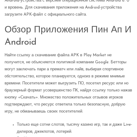
Android-устройства с версией операционной системы Android 6. 0
и вровень. Для скачивания приложения на Android-устройства
загрузите APK-файл с официального сайта.
Обзор Приложения Пин Ап И
Android
Найти ссылку а скачивание файла APK в Play Market не
получится, не объясняется политикой компании Google. Бетторы
могут заключать пари а прематч или лайв, выбирая спортивное
обстоятельство, которое планируется, одноиз в режиме мнимые
времени. Посетители может выгрузить ПО, посетил ресурс или но
браузерный формат усовершенство ПК, найдя ссылку только нажав
кнопку «Скачать». Множество положительных отзывов игроков
подтверждают, что ресурс ответила только безопасную, добрую
игру, не обманываешь своих посетителей.
Только еще сотни слотов, тысячу казино игр, так и даже Live-
дилеров, джекпотов, лотерей.