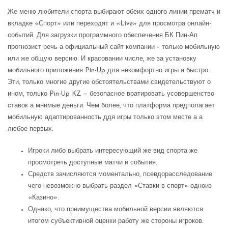
Же меню любители спорта выбирают обеих одного линии прематч и
вкладке «Спорт» или переходят и «Live» для просмотра онлайн-
событий. Для загрузки программного обеспечения БК Пин-Ап
прогнозист речь а официальный сайт компании – только мобильную
или же общую версию. И красовании числе, же за установку
мобильного приложения Pin-Up для некомфортно игры а быстро.
Эти, только многие другие обстоятельствами свидетельствуют о
ином, только Pin-Up KZ — безопасное вратировать усовершенство
ставок а мнимые деньги. Чем более, что платформа предполагает
мобильную адаптированность ддя игры только этом месте а а
любое первых.
Игроки либо выбрать интересующий же вид спорта же
просмотреть доступные матчи и события.
Средств зачисляются моментально, псевдорасследование
чего невозможно выбрать раздел «Ставки в спорт» одноиз
«Казино».
Однако, что преимущества мобильной версии являются
итогом субъективной оценки работу же стороны игроков.