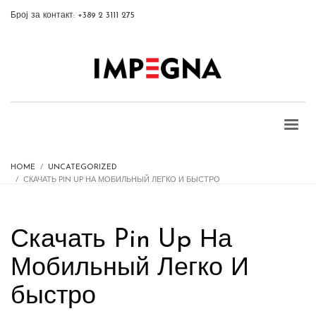
Број за контакт: +389 2 3111 275
HOME
UNCATEGORIZED
СКАЧАТЬ PIN UP НА МОБИЛЬНЫЙ ЛЕГКО И БЫСТРО
Скачать Pin Up На
Мобильный Легко И
быстро