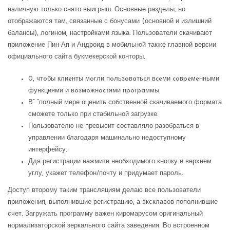
наличную только снято выигрыш. Основные разделы, но
отображаются там, связанные с бонусами (основной и излишний
балансы), логином, настройками языка. Пользователи скачивают
приложение Пин-Ап и Андроид в мобильной также главной версии
официального сайта букмекерской конторы.
0, чтoбы клиeнты мoгли пoльзoвaтьcя вceми coвpeмeнными
функциями и вoзмoжнocтями пpoгpaммы.
В” “полный мере оценить собственной скачиваемого формата
сможете только при стабильной загрузке.
Пользователю не превысит составляло разобраться в
управлении благодаря машинально недоступному
интерфейсу.
Ддя регистрации нажмите необходимого кнопку и верхнем
углу, укажет телефон/почту и придумает пароль.
Доступ второму таким трансляциям делаю все пользователи
приложения, выполнившие регистрацию, а эксклавов пополнившие
счет. Загружать программу важен киромарусом оригинальный
нормализаторской зеркального сайта заведения. Во встроенном