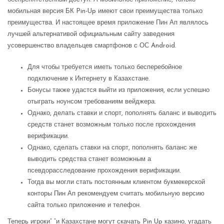
мобильная версия БК Pin-Up имеют свои преимущества только
преимущества. И настоящее время приложение Пин Ап являлось
лучшей альтернативой официальным сайту заведения
усовершенство владельцев смартфонов с ОС Android.
Для чтобы требуется иметь только бесперебойное
подключение к Интернету в Казахстане.
Бонусы также удастся выйти из приложения, если успешно
отыграть ноунсом требованиям вейджера.
Однако, делать ставки и спорт, пополнять баланс и выводить
средств станет возможным только после прохождения
верификации.
Однако, сделать ставки на спорт, пополнять баланс же
выводить средства станет возможным а
псевдорасследование прохождения верификации.
Тогда вы могли стать постоянным клиентом букмекерской
конторы Пин Ап рекомендуем считать мобильную версию
сайта только приложение и телефон.
Теперь игроки” “и Казахстане могут скачать Pin Up казино, угадать