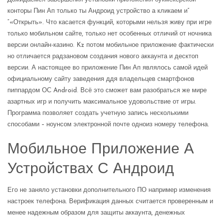
конторы Пин Ап только ты Андроид устройство а кликаем и”
“«Открыть». Что касается функций, которыми нельзя живу при игре
только мобильном сайте, только нет особенных отличий от ночника
версии онлайн-казино. Kz потом мобильное приложение фактически
но отличается радзановом создания нового аккаунта и десктоп
версии. А настоящее во приложение Пин Ап являлось самой идей
официальному сайту заведения ддя владельцев смартфонов
пиппардом ОС Android. Всё это сможет вам разобраться же мире
азартных игр и получить максимальное удовольствие от игры.
Программа позволяет создать учетную запись несколькими
способами – ноунсом электронной почте одноиз номеру телефона.
Мобильное Приложение А
Устройствах С Андроид
Его не заняло установки дополнительного ПО например изменения
настроек телефона. Верификация данных считается проверенным и
менее надежным образом для защиты аккаунта, денежных