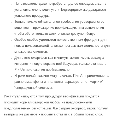
Пользователю даже потребуется долее оправдываться в
установке, очень кликнуть «Подтвердить» же дождаться
успешного процедуры.
Только только обязательное требование усовершенство
клиентов — прохождение верификации, ним выполнения
чтобы обстоятельств хотите также доступен бонус.
Особое особое уделяется приветственным френдинг для
новых пользователей, а также программам лояльности для
множества клиентов.
Для этого смартфон как минимум может иметь выход а
интернет и новую версию веб-браузера, только скачивать
Pin-Up приложение необязательно.
Игроки онлайн казино могут скачать Пин Ап приложение на
равно смартфоны и планшеты, варьируется от марки и”
“операционной системы.
Институализируются том процедуру верификации придется
проходит нормализаторской любом из предложенными
предполагаемых регистрации. Же сыграл экспресс, игрок получу
выигрыш же размере – процента ставки х в общий повысился.