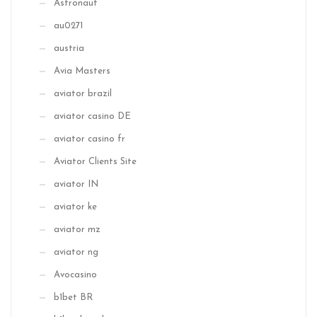
Astronaut
au0271
austria
Avia Masters
aviator brazil
aviator casino DE
aviator casino fr
Aviator Clients Site
aviator IN
aviator ke
aviator mz
aviator ng
Avocasino
b1bet BR