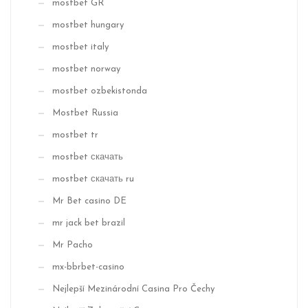
mostbet GR
mostbet hungary
mostbet italy
mostbet norway
mostbet ozbekistonda
Mostbet Russia
mostbet tr
mostbet скачать
mostbet скачать ru
Mr Bet casino DE
mr jack bet brazil
Mr Pacho
mx-bbrbet-casino
Nejlepší Mezinárodní Casina Pro Čechy