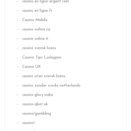
casino en ligne argent reel
casino en ligne fr
Casino Mobile
casino onlina ca
casinò online it
casino svensk licens
Casino Tips Luckygem
Casino UK
casino utan svensk licens
casino zonder crucks netherlands
casino-glory india
casino-qbet.uk
casino/gambling
casino1