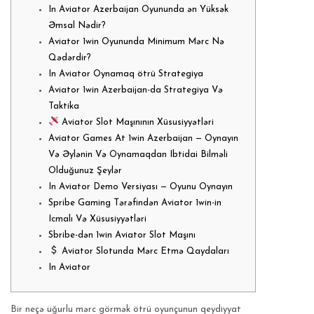
In Aviator Azerbaijan Oyununda ən Yüksək
Əmsal Nədir?
Aviator 1win Oyununda Minimum Mərc Nə
Qədərdir?
In Aviator Oynamaq ötrü Strategiya
Aviator 1win Azerbaijan-da Strategiya Və
Taktika
Aviator Slot Maşınının Xüsusiyyətləri
Aviator Games At 1win Azerbaijan — Oynayın
Və Əylənin Və Oynamaqdan Ibtidai Bilməli
Olduğunuz Şeylər
In Aviator Demo Versiyası — Oyunu Oynayın
Spribe Gaming Tərəfindən Aviator 1win-in
Icmalı Və Xüsusiyyətləri
Sbribe-dən 1win Aviator Slot Maşını
Aviator Slotunda Mərc Etmə Qaydaları
In Aviator
Bir neçə uğurlu mərc görmək ötrü oyunçunun qeydiyyat