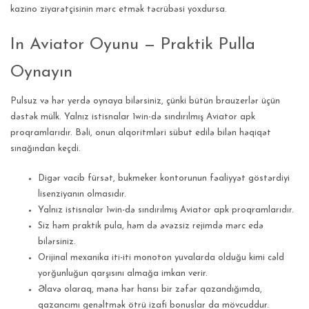
kazino ziyarətçisinin mərc etmək təcrübəsi yoxdursa.
In Aviator Oyunu — Praktik Pulla
Oynayın
Pulsuz və hər yerdə oynaya bilərsiniz, çünki bütün brauzerlər üçün
dəstək mülk. Yalnız istisnalar 1win-də sındırılmış Aviator apk
proqramlarıdır. Bəli, onun alqoritmləri sübut edilə bilən həqiqət
sınağından keçdi.
Digər vacib fürsət, bukmeker kontorunun fəaliyyət göstərdiyi
lisenziyanın olmasıdır.
Yalnız istisnalar 1win-də sındırılmış Aviator apk proqramlarıdır.
Siz həm praktik pula, həm də əvəzsiz rejimdə mərc edə
bilərsiniz.
Orijinal mexanika iti-iti monoton yuvalarda olduğu kimi cəld
yorğunluğun qarşısını almağa imkan verir.
Əlavə olaraq, mənə hər hansı bir zəfər qazandığımda,
qazancımı genəltmək ötrü izafi bonuslar da mövcuddur.