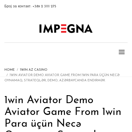
Број за контакт: +389 2 3111 275
HOME
1WIN AZ CASINO
1WIN AVIATOR DEMO AVIATOR GAME FROM 1WIN PARA ÜÇÜN NECƏ
OYNAMAQ, STRATEQLƏR, DEMO, AZƏRBAYCANDA ENDIRMƏK
1win Aviator Demo
Aviator Game From 1win
Para üçün Necə