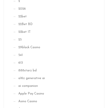
2
2026
22bet
22Bet BD
22bet IT
25
29black Casino
541
613
888starz bd
a16z generative ai
ai companion
Apple Pay Casino
Asino Casino