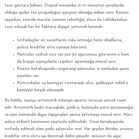
təsir göstərə bilməz. Orijinal mexanika iti-iti monoton yuvalarda
olduğu qədər tez yorğunluğun qarşısını almağa imkan verir. Kazino
seçərkən, sonrakı mərclər zamanı rahatlığa, eləcə də təhlükəsizliyə
təsir edəcək hər bir faktora diqqət yetirmək lazımdır.
İstifadəçilər öz vəsaitlərini riskə atmağa hazır deyillərsə,
pulsuz kreditlər ötrü oynaya bilərsiniz.
Nəticələr cədvəli sizə var-yox öz uğurunuzu göstərmir,o həm
də başqa oyunçularla rəqabət aparmağa macal verir.
Kazino kataloqunda rəngarəng əyləncələr, o cümlədən qəza
oyunları var.
Kotirovkalar nə kəmiyyət təmtəraqlı olsa, qalibiyyət vahid o
kəmiyyət böyük olacaqdır.
Bu halda, oyunçu avtomatik ödənişin aparici verəcəyi əmsalı təyin
edir. Avtomatik hədis maraqlıdır, çünki o, kazinoda para qazanmağa
və eyni zamanda digər tapşırıqları yerinə yetirməyə macal verir. Mərc
yalnız etibarlı kazinonun saytında edilməlidir. Onun kataloqunda
istifadə edilməli olan çoxlu əyləncələr mal. Hər şeydən ibtidai, əvəzsiz
kreditlər ötrü slotu işə devirmək daha yaxşıdır, xüsusən də əgər