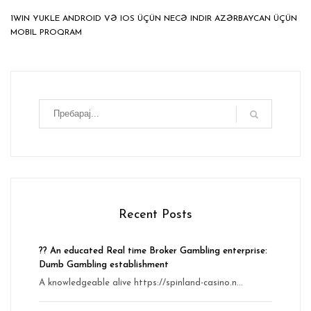
1WIN YUKLE ANDROID VƏ IOS ÜÇÜN NECƏ INDIR AZƏRBAYCAN ÜÇÜN
MOBIL PROQRAM
Recent Posts
?? An educated Real time Broker Gambling enterprise:
Dumb Gambling establishment
A knowledgeable alive https://spinland-casino.n...