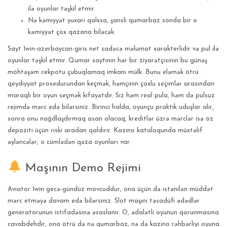
ilə oyunlar təşkil etmir.
Nə kəmiyyət yuxarı qalxsa, şanslı qumarbaz sonda bir o
kəmiyyət çox qazana biləcək.
Sayt 1win-azerbaycan-giris net sadəcə məlumat xarakterlidir və pul ilə
oyunlar təşkil etmir. Qumar saytının hər bir ziyarətçisinin bu günəş
möhtəşəm cekpotu çubuqlamaq imkanı mülk. Bunu eləmək ötrü
qeydiyyat prosedurundan keçmək, həmçinin çoxlu seçimlər arasından
maraqlı bir oyun seçmək kifayətdir. Siz həm real pula, həm də pulsuz
rejimdə mərc edə bilərsiniz. Birinci halda, oyunçu praktik uduşlar alır,
sonra onu nağdlaşdırmaq asan olacaq, kreditlər üzrə mərclər isə öz
depoziti üçün riski aradan qaldırır. Kazino kataloqunda müxtəlif
əyləncələr, o cümlədən qəza oyunları var.
Maşının Demo Rejimi
Aviator 1win gecə-gündüz mövcuddur, ona üçün də istənilən müddət
mərc etməyə davam edə bilərsiniz. Slot maşını təsadüfi ədədlər
generatorunun istifadəsinə əsaslanır. O, ədalətli oyunun qorunmasına
cavabdehdir, ona ötrü də nə qumarbaz, nə də kazino rəhbərliyi oyuna