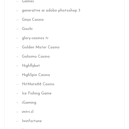
Games
generative ai adobe photoshop 3
Ginja Casino
Giochi
glory-casinos tr
Golden Mister Casino
Golisimo Casino
Highflybet
HighSpin Casino
HitMate88 Casino
Ice Fishing Game
iGaming
imtri.cl
Iwinfortune