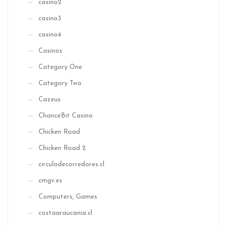
casino2
casino3
casino4
Casinos
Category One
Category Two
Cazeus
ChanceBit Casino
Chicken Road
Chicken Road 2
circulodecorredores.cl
cmgv.es
Computers, Games
costaaraucania.cl