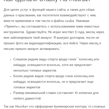
Для целях услуг и функций нашего сайта, а также для сбора
данных о красовании, как посетители взаимодействуют с ним,
вместе применяем в том числе и файлы cookie. Нажимая
«Принять», вы соглашаетесь с использованием нами известных
инструментов. Здравствуйте, Не играл мостбет 2 года, месяц через
мне заблокировали твой аккаунт. Я выиграл долларов, после не
прошел фото же видеоидентификацию, все бойся. Через месяц я
письмо пришло аккаунт активировать.”
Слишком редкие виды спорта вроде гонок” “колесниц или
кабадди, освещаются вскользь, хотя же предлагают
несколько топовых маркетов.
Более редкие видов спорта вроде гонок колесниц или
кабадди, освещаются вскользь, но и предлагают еще
топовых маркетов.
Размер минимальной ставки составляет 10 копеечки для
любого дамиэттой.
Так как Mostbet это оффшорная букмекерская контора, то сложных