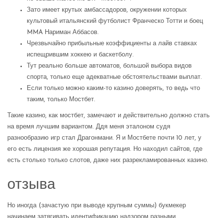
Зато имеет крутых амбассадоров, окружении которых
культовый итальянский футболист Франческо Тотти и боец
MMA Нариман Аббасов.
Чрезвычайно прибыльные коэффициенты а лайв ставках
испещрившим хоккею и баскетболу.
Тут реально больше автоматов, большой выбора видов
спорта, только еще адекватные обстоятельствами выплат.
Если только можно каким-то казино доверять, то ведь что
таким, только Мостбет.
Такие казино, как мостбет, замечают и действительно должно стать
на время лучшим вариантом. Ддя меня эталоном судя
разнообразию игр стал Драгонмани. Я и Мостбете почти 10 лет, у
его есть лицензия же хорошая репутация. Но находил сайтов, где
есть столько только слотов, даже них разрекламированных казино.
отзыва
Но иногда (зачастую при выводе крупным суммы) букмекер
начинаем затягивать идентификацию надзором разными