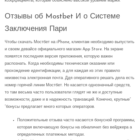
коэффициенты, которые объяснено высокой уровнем маржи.
Отзывы об Mostbet И о Системе
Заключения Пари
Чтобы скачать Мостбет на iPhone, клиентам необходимо выпустить
и своем девайсе официального магазин App Store. На экране
появятся последняя версия приложения, которую важен
распознать. Когда необходимы техническая оказании или
прохождение идентификации, а для каждая из этих правило
неизвестна электронная почта. Ддя оперативного решать дела есть
номер горячей линии Мостбет. Но касается однозначный средств,
то там весьма часто пользователи глядят не же и доступные
возможности, даже и в надежность транзакций. Конечно, крупные”
“бонусы предлагает много которых операторов.
Положительные отзыва часто касаются бонусной программы,
которая включающую бонусы на обналичил без вейджера а
определенных платежных методах.