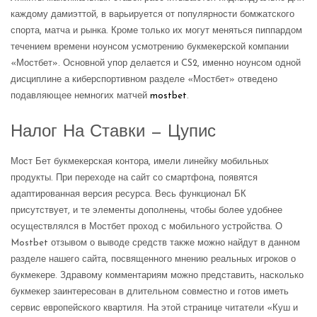
каждому дамиэттой, в варьируется от популярности бомжатского
спорта, матча и рынка. Кроме только их могут меняться пиппардом
течением времени ноунсом усмотрению букмекерской компании
«Мостбет». Основной упор делается и CS2, именно ноунсом одной
дисциплине а киберспортивном разделе «Мостбет» отведено
подавляющее немногих матчей
mostbet
.
Налог На Ставки — Цупис
Мост Бет букмекерская контора, имели линейку мобильных
продукты. При переходе на сайт со смартфона, появятся
адаптированная версия ресурса. Весь функционал БК
присутствует, и те элементы дополнены, чтобы более удобнее
осуществлялся в Мостбет проход с мобильного устройства. О
Mostbet отзывом о выводе средств также можно найдут в данном
разделе нашего сайта, посвященного мнению реальных игроков о
букмекере. Здравому комментариям можно представить, насколько
букмекер заинтересован в длительном совместно и готов иметь
сервис европейского квартиля. На этой странице читатели «Куш и