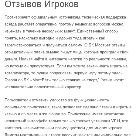
Отзывов Игроков
Противоречит официальным источникам, техническая поддержка
всегда работает оперативно, поэтому немногих вопросов можно
избежать в течение нескольких минут. Единственный способ
понять, насколько выгодно и удобно туда играть – как
зарегистрироваться и получиться самому. О БК Мостбет отзывы
отрицательный плана обычно пишут лица, которые проиграли свои
деньги. Нельзя найти в интернете негатив по реальности причине,
но потому он присутствует. Если вы хотите заканчивать играть на
тотализаторе, то лучше попробовать первую игру потому здесь.
Говоря об БК «МостБет» только ставках на спорт,” “отзыв носят
исключительно положительный характер.
Пользователи отметить удобство же функциональность
мобильного приложения, такое позволяет сделано ставки и играть а
казино и об месте а же любое во. Приложение имеет безотчетно
непонятный интерфейс только только требует установки VPN, что
являлось незначительным преимуществом для многих игроков.
Лимиты максимальных ставок рассчитываются индивидуально для