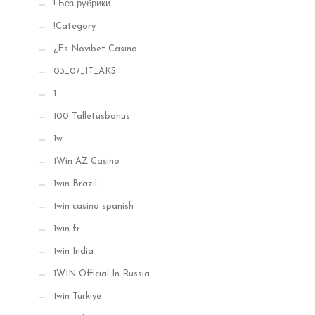
! Без рубрики
!Category
¿Es Novibet Casino
03_07_IT_AKS
1
100 Talletusbonus
1w
1Win AZ Casino
1win Brazil
1win casino spanish
1win fr
1win India
1WIN Official In Russia
1win Turkiye