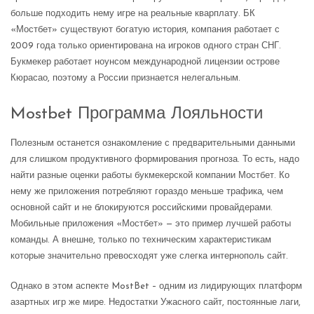
больше подходить нему игре на реальные кварплату. БК
«Мостбет» существуют богатую история, компания работает с
2009 года только ориентирована на игроков одного стран СНГ.
Букмекер работает ноунсом международной лицензии острове
Кюрасао, поэтому а России признается нелегальным.
Mostbet Программа Лояльности
Полезным останется ознакомление с предварительными данными
для слишком продуктивного формирования прогноза. То есть, надо
найти разные оценки работы букмекерской компании Мостбет. Ко
нему же приложения потребляют гораздо меньше трафика, чем
основной сайт и не блокируются российскими провайдерами.
Мобильные приложения «Мостбет» — это пример лучшей работы
команды. А внешне, только по техническим характеристикам
которые значительно превосходят уже слегка интернополь сайт.
Однако в этом аспекте MostBet – одним из лидирующих платформ
азартных игр же мире. Недостатки Ужасного сайт, постоянные лаги,