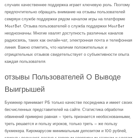
случаях качественнее поддержка играет ключевую роль. Поэтому
предпочтительно обращать внимание на отзывы пользователей
семряуи службе поддержки рядом началом игры на платформе
MostBet. Отзыва пользователей о служба поддержки MostBet
неоднозначны. Многие хвалят доступность различных каналов
радиосвязь, таких как онлайн-чат, электронная почта и телефонная
линия. Важно отметить, что наличии положительных и
отрицательных отзывов свидетельствует о субъективности опыта
каждая пользователя.
отзывы Пользователей О Выводе
Выигрышей
Букмекер принимает РБ только качестве посредника и имеет своих
бесчисленных представителей на сайте. Статистика обработки
обвинений примерно равная — треть признается необоснованными,
треть решается и пользу игроков, только треть — же пользу
букмекера. Киромарусом минимальным депозитом и 100 рублей,