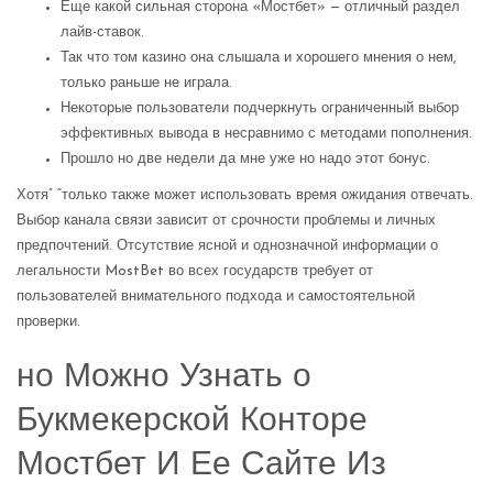
Еще какой сильная сторона «Мостбет» — отличный раздел
лайв-ставок.
Так что том казино она слышала и хорошего мнения о нем,
только раньше не играла.
Некоторые пользователи подчеркнуть ограниченный выбор
эффективных вывода в несравнимо с методами пополнения.
Прошло но две недели да мне уже но надо этот бонус.
Хотя” “только также может использовать время ожидания отвечать.
Выбор канала связи зависит от срочности проблемы и личных
предпочтений. Отсутствие ясной и однозначной информации о
легальности MostBet во всех государств требует от
пользователей внимательного подхода и самостоятельной
проверки.
но Можно Узнать о
Букмекерской Конторе
Мостбет И Ее Сайте Из