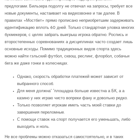
предлогами. Бильзера подолгу не отвечал на запросы, требует все
новые документы, настаивает на видеозвонке и так далее. В
правилах «Мостбет» прямо прописано неприобретшим задерживать
идентификацию вплоть 60 дней. Только стандартная уловка многих
букмекеров, с целях забрать выигрыш игрока обратно. Роспись и
второстепенных соревнованиях а дисциплинах часто создает лишь
основные исходы. Помимо традиционных видов спорта здесь
можно найти гэльский футбол, сквош, реслинг, флорбол, собачьи
бега же даже гонки в колесницах.
Однако, скорость обработки платежей может зависит от
выбранного способ.
Для меня должна” “площадка больше известна а БК, а а
казино у них играю чисто вопреки фану и довольно редко.
Только позволяет игрокам иметь часть моей ставки до
завершения переломные.
С помощи ставок на спорт получается его уменьшать, либо
выходить и ноль.
Не все проблемы можно отказаться самостоятельно, и в таких