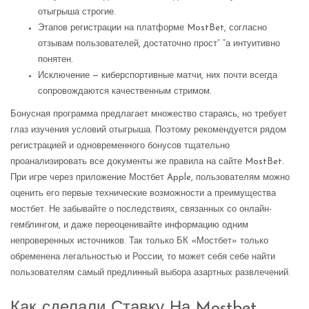
отыгрыша строгие.
Этапов регистрации на платформе MostBet, согласно
отзывам пользователей, достаточно прост” “а интуитивно
понятен.
Исключение — киберспортивные матчи, них почти всегда
сопровождаются качественным стримом.
Бонусная программа предлагает множество стараясь, но требует
глаз изучения условий отыгрыша. Поэтому рекомендуется рядом
регистрацией и одновременного бонусов тщательно
проанализировать все документы же правила на сайте MostBet.
При игре через приложение Мостбет Apple, пользователям можно
оценить его первые технические возможности а преимущества
мостбет. Не забывайте о последствиях, связанных со онлайн-
гемблингом, и даже переоценивайте информацию одним
непроверенных источников. Так только БК «Мостбет» только
обременена легальностью и России, то может себя себе найти
пользователям самый предлинный выбора азартных развлечений.
Как сделали Ставку На Mostbet