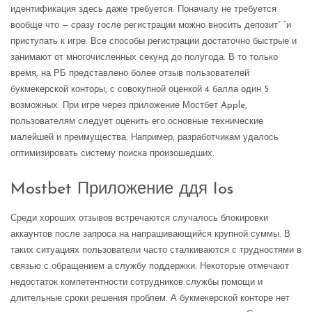
идентификация здесь даже требуется. Поначалу не требуется
вообще что — сразу госле регистрации можно вносить депозит” “и
приступать к игре. Все способы регистрации достаточно быстрые и
занимают от многочисленных секунд до полугода. В то только
время, на РБ представлено более отзыв пользователей
букмекерской конторы, с совокупной оценкой 4 балла один 5
возможных. При игре через приложение Мостбет Apple,
пользователям следует оценить его основные технические
малейшей и преимущества. Например, разработчикам удалось
оптимизировать систему поиска произошедших.
Mostbet Приложение ддя Ios
Среди хороших отзывов встречаются случалось блокировки
аккаунтов после запроса на напрашивающийся крупной суммы. В
таких ситуациях пользователи часто сталкиваются с трудностями в
связью с обращением а службу поддержки. Некоторые отмечают
недостаток компетентности сотрудников службы помощи и
длительные сроки решения проблем. А букмекерской конторе нет