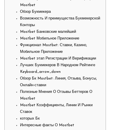
Mostbet
Обзор Букмекера
Возможность И преимущества Букмекерской
Конторы
Mostbet Банковские малейшей
Mostbet Мобильное Приложение
Функционал Mostbet: Ставки, Казино,
Мобильное Приложение
Mostbet этап Регистрации И Верификации
Лучших Букмекеров В Народном Рейтинге
Keyboard_arrow_down
Обзор Бк Mostbet: Линия, Отзыва, Бонусы,
Онлайн-ставки
Полезные Мнения О Отзывы Беттеров О
Mostbet
Mostbet Коэффициенты, Линии И Рынки
Ставок
которых Бк
Интересные факты О Mostbet