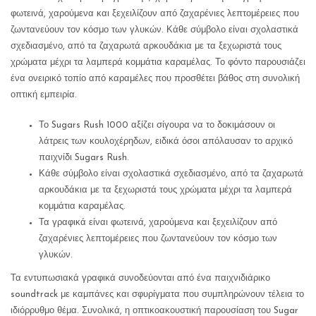
φωτεινά, χαρούμενα και ξεχειλίζουν από ζαχαρένιες λεπτομέρειες που
ζωντανεύουν τον κόσμο των γλυκών. Κάθε σύμβολο είναι σχολαστικά
σχεδιασμένο, από τα ζαχαρωτά αρκουδάκια με τα ξεχωριστά τους
χρώματα μέχρι τα λαμπερά κομμάτια καραμέλας. Το φόντο παρουσιάζει
ένα ονειρικό τοπίο από καραμέλες που προσθέτει βάθος στη συνολική
οπτική εμπειρία.
Το Sugars Rush 1000 αξίζει σίγουρα να το δοκιμάσουν οι
λάτρεις των κουλοχέρηδων, ειδικά όσοι απόλαυσαν το αρχικό
παιχνίδι Sugars Rush.
Κάθε σύμβολο είναι σχολαστικά σχεδιασμένο, από τα ζαχαρωτά
αρκουδάκια με τα ξεχωριστά τους χρώματα μέχρι τα λαμπερά
κομμάτια καραμέλας.
Τα γραφικά είναι φωτεινά, χαρούμενα και ξεχειλίζουν από
ζαχαρένιες λεπτομέρειες που ζωντανεύουν τον κόσμο των
γλυκών.
Τα εντυπωσιακά γραφικά συνοδεύονται από ένα παιχνιδιάρικο
soundtrack με καμπάνες και σφυρίγματα που συμπληρώνουν τέλεια το
ιδιόρρυθμο θέμα. Συνολικά, η οπτικοακουστική παρουσίαση του Sugar