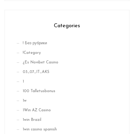
Categories
! Без рубрики
!Category
¿Es Novibet Casino
03_07_IT_AKS
1
100 Talletusbonus
1w
1Win AZ Casino
1win Brazil
1win casino spanish