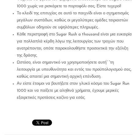
1000 χωρίς να ρισκάρετε το πορτοφόλι σας; Είστε τυχεροί!
Το κλειδί της επιτυχίας σε αυτό το παιχνίδι είναι ο σχηματισμός
μεγάλων συστάδων, καθώς οι μεγαλύτερες ομάδες ταιριαστών
συμβόλων οδηγούν σε υψηλότερες πληρωμές.
Κάθε περιστροφή στο Sugar Rush a thousand είναι μια ευκαιρία
για πολλαπλά κέρδη λόγω της λειτουργίας των τροχών που
ανατρέπονται, οπότε παρακολουθήστε προσεκτικά την εξέλιξη
της δράσης.
Ωστόσο, είναι σημαντικό να χρησιμοποιήσετε αυτή” “τη
λειτουργία με υπευθυνότητα και εντός του προϋπολογισμού σας,
καθώς απαιτεί μια σημαντική αρχική επένδυση.
Αν είστε έτοιμοι να βουτήξετε στον γλυκό κόσμο του Sugar Run
1000 και να παίξετε με αληθινά χρήματα, έχουμε μερικές
εξαιρετικές προτάσεις καζίνο για εσάς.