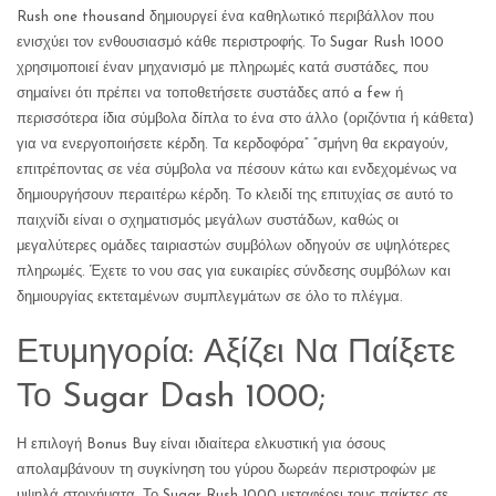
Rush one thousand δημιουργεί ένα καθηλωτικό περιβάλλον που
ενισχύει τον ενθουσιασμό κάθε περιστροφής. Το Sugar Rush 1000
χρησιμοποιεί έναν μηχανισμό με πληρωμές κατά συστάδες, που
σημαίνει ότι πρέπει να τοποθετήσετε συστάδες από a few ή
περισσότερα ίδια σύμβολα δίπλα το ένα στο άλλο (οριζόντια ή κάθετα)
για να ενεργοποιήσετε κέρδη. Τα κερδοφόρα” “σμήνη θα εκραγούν,
επιτρέποντας σε νέα σύμβολα να πέσουν κάτω και ενδεχομένως να
δημιουργήσουν περαιτέρω κέρδη. Το κλειδί της επιτυχίας σε αυτό το
παιχνίδι είναι ο σχηματισμός μεγάλων συστάδων, καθώς οι
μεγαλύτερες ομάδες ταιριαστών συμβόλων οδηγούν σε υψηλότερες
πληρωμές. Έχετε το νου σας για ευκαιρίες σύνδεσης συμβόλων και
δημιουργίας εκτεταμένων συμπλεγμάτων σε όλο το πλέγμα.
Ετυμηγορία: Αξίζει Να Παίξετε
Το Sugar Dash 1000;
Η επιλογή Bonus Buy είναι ιδιαίτερα ελκυστική για όσους
απολαμβάνουν τη συγκίνηση του γύρου δωρεάν περιστροφών με
υψηλά στοιχήματα. Το Sugar Rush 1000 μεταφέρει τους παίκτες σε