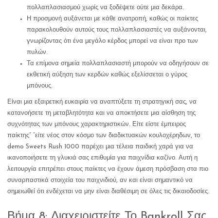
πολλαπλασιασμού χωρίς να ξοδέψετε ούτε μια δεκάρα.
Η προσμονή αυξάνεται με κάθε ανατροπή, καθώς οι παίκτες
παρακολουθούν αυτούς τους πολλαπλασιαστές να αυξάνονται,
γνωρίζοντας ότι ένα μεγάλο κέρδος μπορεί να είναι προ των
πυλών.
Τα επίμονα σημεία πολλαπλασιαστή μπορούν να οδηγήσουν σε
εκθετική αύξηση των κερδών καθώς εξελίσσεται ο γύρος
μπόνους.
Είναι μια εξαιρετική ευκαιρία να αναπτύξετε τη στρατηγική σας, να
κατανοήσετε τη μεταβλητότητα και να αποκτήσετε μια αίσθηση της
συχνότητας των μπόνους χαρακτηριστικών. Είτε είστε έμπειρος
παίκτης” “είτε νέος στον κόσμο των διαδικτυακών κουλοχέρηδων, το
demo Sweets Rush 1000 παρέχει μια τέλεια παιδική χαρά για να
ικανοποιήσετε τη γλυκιά σας επιθυμία για παιχνίδια καζίνο. Αυτή η
λειτουργία επιτρέπει στους παίκτες να έχουν άμεση πρόσβαση στα πιο
συναρπαστικά στοιχεία του παιχνιδιού, αν και είναι σημαντικό να
σημειωθεί ότι ενδέχεται να μην είναι διαθέσιμη σε όλες τις δικαιοδοσίες.
Βήμα 8: Διαχειριστείτε Το Bankroll Σας