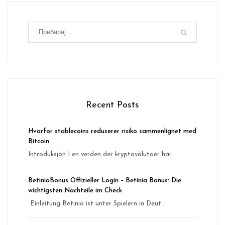
Recent Posts
Hvorfor stablecoins reduserer risiko sammenlignet med
Bitcoin
Introduksjon I en verden der kryptovalutaer har...
BetiniaBonus Offizieller Login – Betinia Bonus: Die
wichtigsten Nachteile im Check
Einleitung Betinia ist unter Spielern in Deut...