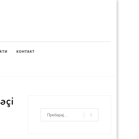
КТИ
КОНТАКТ
əçi