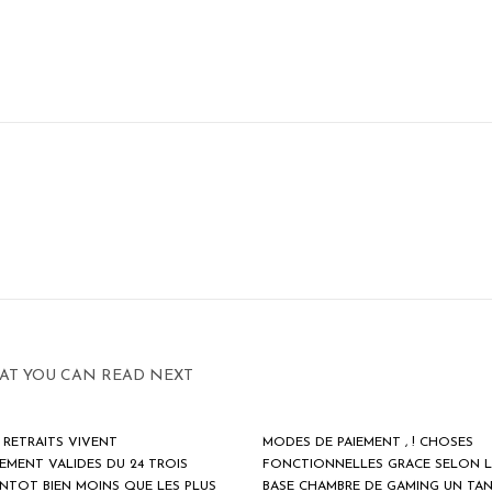
AT YOU CAN READ NEXT
 RETRAITS VIVENT
MODES DE PAIEMENT , ! CHOSES
EMENT VALIDES DU 24 TROIS
FONCTIONNELLES GRACE SELON L
ANTOT BIEN MOINS QUE LES PLUS
BASE CHAMBRE DE GAMING UN TAN