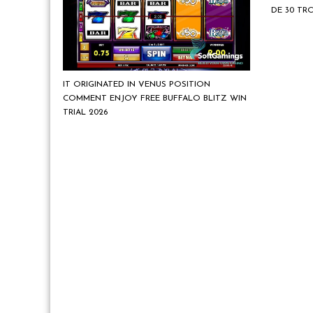
DE 30 TR
IT ORIGINATED IN VENUS POSITION
COMMENT ENJOY FREE BUFFALO BLITZ WIN
TRIAL 2026