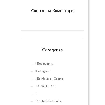
Скорешни Коментари
Categories
! Без рубрики
!Category
¿Es Novibet Casino
03_07_IT_AKS
1
100 Talletusbonus