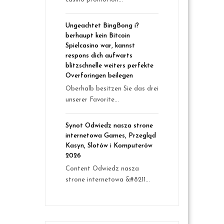
Ungeachtet BingBong i?
berhaupt kein Bitcoin
Spielcasino war, kannst
respons dich aufwarts
blitzschnelle weiters perfekte
Overforingen beilegen
Oberhalb besitzen Sie das drei
unserer Favorite...
Synot Odwiedz nasza strone
internetowa Games, Przegląd
Kasyn, Slotów i Komputerów
2026
Content Odwiedz nasza
strone internetowa &#8211...