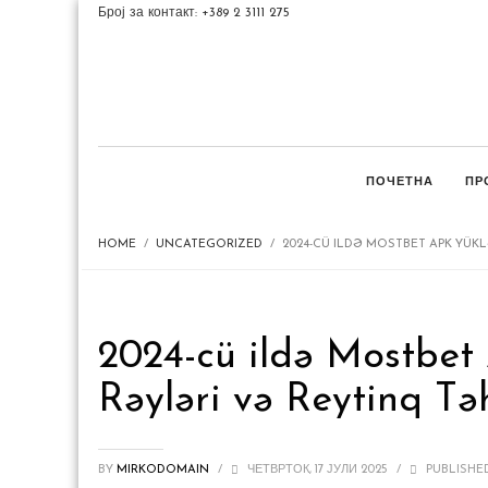
Број за контакт: +389 2 3111 275
ПОЧЕТНА
ПР
HOME
UNCATEGORIZED
2024-CÜ ILDƏ MOSTBET APK YÜKL
2024-cü ildə Mostbet 
Rəyləri və Reytinq Təh
BY
MIRKODOMAIN
/
ЧЕТВРТОК, 17 ЈУЛИ 2025
/
PUBLISHE