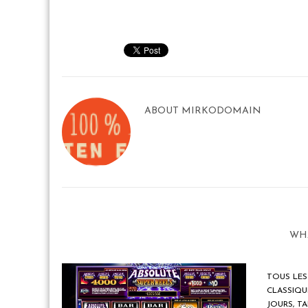
ABOUT
MIRKODOMAIN
WH
TOUS LES
CLASSIQU
JOURS, T