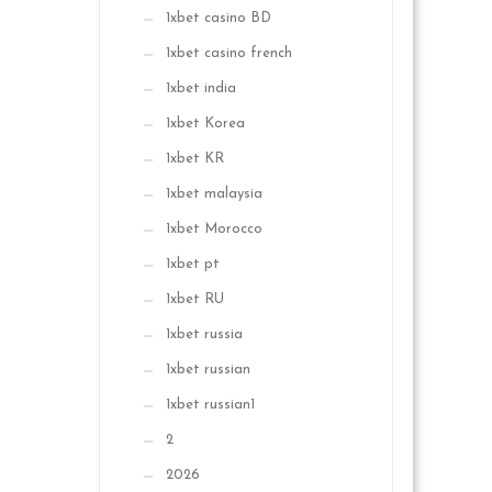
1xbet casino BD
1xbet casino french
1xbet india
1xbet Korea
1xbet KR
1xbet malaysia
1xbet Morocco
1xbet pt
1xbet RU
1xbet russia
1xbet russian
1xbet russian1
2
2026