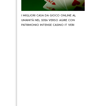
I MIGLIORI CASA DA GIOCO ONLINE AL
UMANITÀ NEL 2026 VERSO AGIRE CON
PATRIMONIO INTENSE CASINO IT VERI