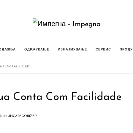
ОДАЖБА
ОДРЖУВАЊЕ
ИЗНАЈМУВАЊЕ
СЕРВИС
ПРОДУ
A COM FACILIDADE
Tua Conta Com Facilidade
D IN
UNCATEGORIZED