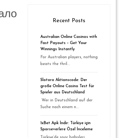
кало
Recent Posts
Australian Online Casinos with
Fast Payouts – Get Your
Winnings Instantly
For Australian players, nothing
beats the thril...
Slotoro Aktionscode: Der
große Online Casino Test für
Spieler aus Deutschland
Wer in Deutschland auf der
Suche nach einem n...
1xBet Apk İndir: Türkiye için
Sporseverlere Özel İnceleme
Türkiye’de spor bahisleri