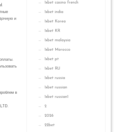
1xbet casino french
d.
1xbet india
атные
ядочную и
1xbet Korea
1xbet KR
1xbet malaysia
1xbet Morocco
1xbet pt
оплаты.
ользовать
1xbet RU
1xbet russia
1xbet russian
проблем в
1xbet russian1
2
 LTD.
2026
22bet