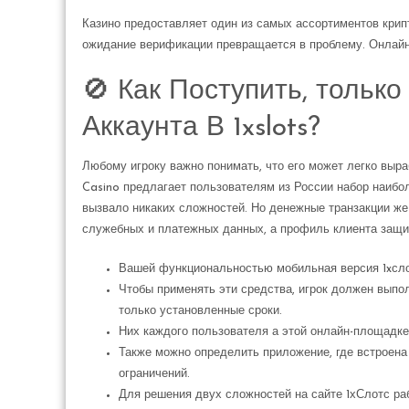
Казино предоставляет один из самых ассортиментов крип
ожидание верификации превращается в проблему. Онлайн
🚫 Как Поступить, тольк
Аккаунта В 1xslots?
Любому игроку важно понимать, что его может легко выраб
Casino предлагает пользователям из России набор наибо
вызвало никаких сложностей. Но денежные транзакции ж
служебных и платежных данных, а профиль клиента защ
Вашей функциональностью мобильная версия 1xслот
Чтобы применять эти средства, игрок должен выпо
только установленные сроки.
Них каждого пользователя а этой онлайн-площадке 
Также можно определить приложение, где встроена
ограничений.
Для решения двух сложностей на сайте 1хСлотс ра