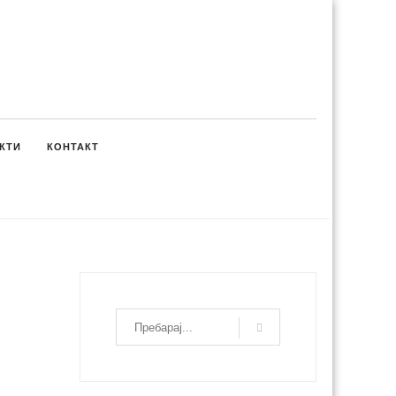
КТИ
КОНТАКТ