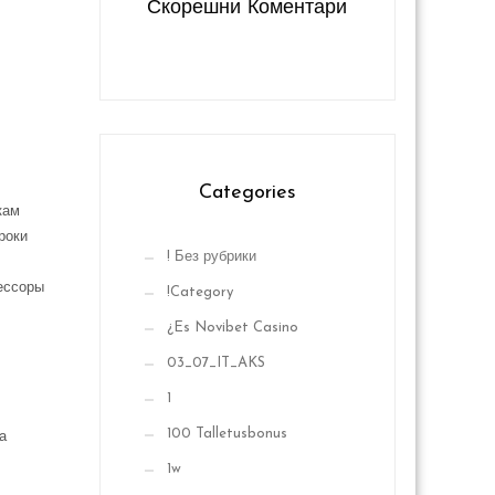
Скорешни Коментари
Categories
кам
роки
! Без рубрики
ессоры
!Category
¿Es Novibet Casino
03_07_IT_AKS
1
100 Talletusbonus
а
1w