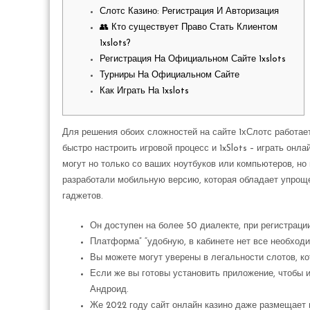
Слотс Казино: Регистрация И Авторизация
👥 Кто существует Право Стать Клиентом
1xslots?
Регистрация На Официальном Сайте 1xslots
Турниры На Официальном Сайте
Как Играть На 1xslots
Для решения обоих сложностей на сайте 1хСлотс работа
быстро настроить игровой процесс и 1xSlots – играть онла
могут но только со ваших ноутбуков или компьютеров, но
разработали мобильную версию, которая обладает упрощ
гаджетов.
Он доступен на более 50 диалекте, при регистрац
Платформа” “удобную, в кабинете нет все необход
Вы можете могут уверены в легальности слотов, ко
Если же вы готовы установить приложение, чтобы 
Андроид.
Же 2022 году сайт онлайн казино даже размещает 