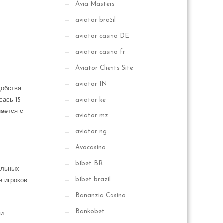
Avia Masters
aviator brazil
aviator casino DE
aviator casino fr
Aviator Clients Site
aviator IN
обства.
aviator ke
сась 15
нается с
aviator mz
aviator ng
Avocasino
b1bet BR
альных
b1bet brazil
е игроков
Bananzia Casino
Bankobet
ми