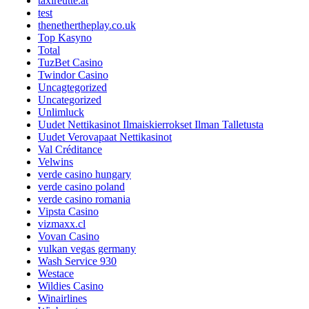
taxireutte.at
test
thenethertheplay.co.uk
Top Kasyno
Total
TuzBet Casino
Twindor Casino
Uncagtegorized
Uncategorized
Unlimluck
Uudet Nettikasinot Ilmaiskierrokset Ilman Talletusta
Uudet Verovapaat Nettikasinot
Val Créditance
Velwins
verde casino hungary
verde casino poland
verde casino romania
Vipsta Casino
vizmaxx.cl
Vovan Casino
vulkan vegas germany
Wash Service 930
Westace
Wildies Casino
Winairlines