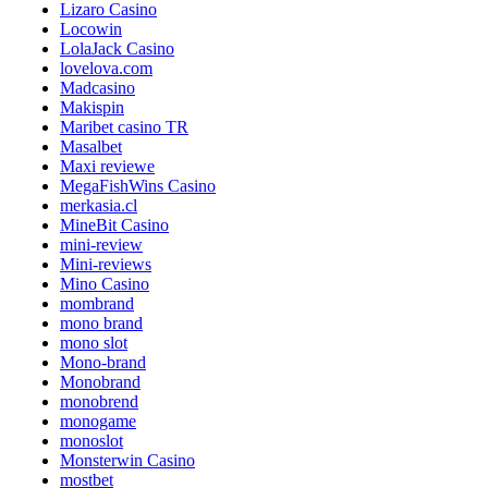
Lizaro Casino
Locowin
LolaJack Casino
lovelova.com
Madcasino
Makispin
Maribet casino TR
Masalbet
Maxi reviewe
MegaFishWins Casino
merkasia.cl
MineBit Casino
mini-review
Mini-reviews
Mino Casino
mombrand
mono brand
mono slot
Mono-brand
Monobrand
monobrend
monogame
monoslot
Monsterwin Casino
mostbet