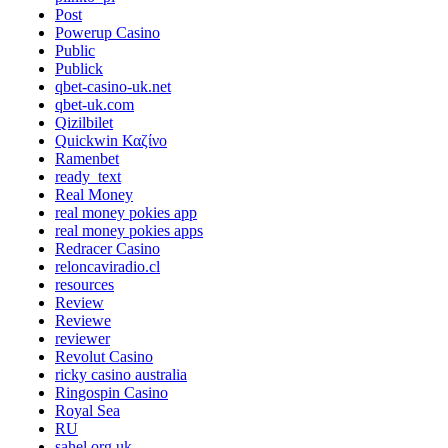
Post
Powerup Casino
Public
Publick
qbet-casino-uk.net
qbet-uk.com
Qizilbilet
Quickwin Καζίνο
Ramenbet
ready_text
Real Money
real money pokies app
real money pokies apps
Redracer Casino
reloncaviradio.cl
resources
Review
Reviewe
reviewer
Revolut Casino
ricky casino australia
Ringospin Casino
Royal Sea
RU
sahel.org.uk