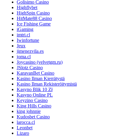
Golisimo Casino
Highflybet
HighSpin Casino
HitMate88 Casino
Ice Fishing Game
iGaming
imtri.cl
Iwinfortune
Jeux
jimenezvila.es
joma.cl
Joycasino (velvetgm.ru)
JSlotz Casino
KaravanBet Casino
Kasino Ilman Kierrätystä
Kasino Ilman Rekisteröitymistä
Kasyno Blik 10 Zł
Kasyno Online PL
Keyzino Casino
King Hills Casino
king johnnie
Kudosbet Casino
larocca.cl
Leonbet
Lizaro