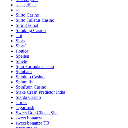
salasgrill.at
se
Siirto Casino
Siirto Talletus Casino
Siru Kasinot
Slimking Casino
slot
Slots
Slots`
slottica
Spellen
Spiele
Spin Formula Casino
Spinbara
Spininio Casino
Spinmills
SpinRain Casino
Stake Crash Predictor India
Starda Casino
stories
sugar rush
Sweet Bon Clients Site
sweet bonanza
sweet bonanza TR