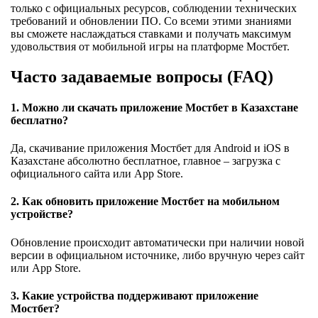
только с официальных ресурсов, соблюдении технических
требований и обновлении ПО. Со всеми этими знаниями
вы сможете наслаждаться ставками и получать максимум
удовольствия от мобильной игры на платформе Мостбет.
Часто задаваемые вопросы (FAQ)
1. Можно ли скачать приложение Мостбет в Казахстане
бесплатно?
Да, скачивание приложения Мостбет для Android и iOS в
Казахстане абсолютно бесплатное, главное – загрузка с
официального сайта или App Store.
2. Как обновить приложение Мостбет на мобильном
устройстве?
Обновление происходит автоматически при наличии новой
версии в официальном источнике, либо вручную через сайт
или App Store.
3. Какие устройства поддерживают приложение
Мостбет?