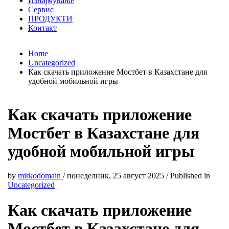
Изнајмување
Сервис
ПРОДУКТИ
Контакт
Home
Uncategorized
Как скачать приложение Мостбет в Казахстане для
удобной мобильной игры
Как скачать приложение
Мостбет в Казахстане для
удобной мобильной игры
by
mirkodomain
/
понеделник, 25 август 2025
/
Published in
Uncategorized
Как скачать приложение
Мостбет в Казахстане для