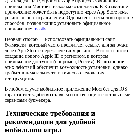
Для владельцев устройств Apple процесс скачивания
приложения Мостбет несколько отличается. В Казахстане
приложение может быть недоступно через App Store из-за
региональных ограничений. Однако есть несколько простых
способов, позволяющих установить официальное
приложение:
mostbet
Первый способ — использовать официальный сайт
букмекера, который часто предлагает ссылку для загрузки
через App Store с переключением региона. Второй способ —
создание нового Apple ID с регионом, в котором
приложение доступно (например, Россия). Выполнение
этих действий обеспечит возможность установки, однако
требует внимательности и точного следования
инструкциям.
В любом случае мобильное приложение Мостбет для iOS
гарантирует удобство ставкам и интеграцию с остальными
сервисами букмекера.
Технические требования и
рекомендации для удобной
мобильной игры