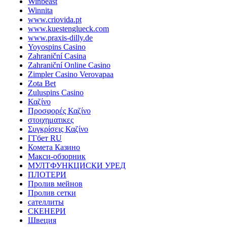
Winbeast
Winnita
www.criovida.pt
www.kuestenglueck.com
www.praxis-dilly.de
Yoyospins Casino
Zahraniční Casina
Zahraniční Online Casino
Zimpler Casino Verovapaa
Zota Bet
Zuluspins Casino
Καζίνο
Προσφορές Καζίνο
στοιχηματικες
Συγκρίσεις Καζίνο
ГГбет RU
Комета Казино
Макси-обзорник
МУЛТФУНКЦИСКИ УРЕД
ПЛОТЕРИ
Пролив мейнов
Пролив сетки
сателлиты
СКЕНЕРИ
Швеция