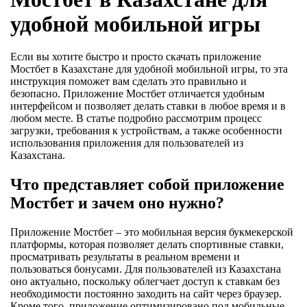
удобной мобильной игры
Если вы хотите быстро и просто скачать приложение
Мостбет в Казахстане для удобной мобильной игры, то эта
инструкция поможет вам сделать это правильно и
безопасно. Приложение Мостбет отличается удобным
интерфейсом и позволяет делать ставки в любое время и в
любом месте. В статье подробно рассмотрим процесс
загрузки, требования к устройствам, а также особенности
использования приложения для пользователей из
Казахстана.
Что представляет собой приложение
Мостбет и зачем оно нужно?
Приложение Мостбет – это мобильная версия букмекерской
платформы, которая позволяет делать спортивные ставки,
просматривать результаты в реальном времени и
пользоваться бонусами. Для пользователей из Казахстана
оно актуально, поскольку облегчает доступ к ставкам без
необходимости постоянно заходить на сайт через браузер.
Кроме того, приложение оптимизировано под мобильные