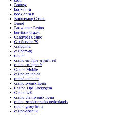
blog
Bonusy
book of ra
book of ra it
Boomerang Casino
Brand
Browinner Casino
burritoazteca.es
Candybet Casino
Car Service 79
casibom tr
casibom-tg
casino
casino en ligne argent reel
casino en ligne fr
Casino Mobile
casino onlina ca
casinò online it
casino svensk licens
Casino Tips Luckygem
Casino UK
casino utan svensk licens
casino zonder crucks netherlands
casino-glory india
casino-qbet.uk