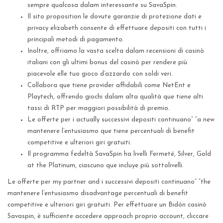
sempre qualcosa dalam interessante su SavaSpin.
Il sito proposition le dovute garanzie di protezione dati e
privacy elizabeth consente di effettuare depositi con tutti i
principali metodi di pagamento.
Inoltre, offriamo la vasta scelta dalam recensioni di casinò
italiani con gli ultimi bonus del casinò per rendere più
piacevole elle tuo gioco d’azzardo con soldi veri.
Collabora que tiene provider affidabili come NetEnt e
Playtech, offrendo giochi dalam alta qualità que tiene alti
tassi di RTP per maggiori possibilità di premio.
Le offerte per i actually successivi depositi continuano” “a new
mantenere l’entusiasmo que tiene percentuali di benefit
competitive e ulteriori giri gratuiti.
Il programma fedeltà SavaSpin ha livelli Fermeté, Silver, Gold
at the Platinum, ciascuno que incluye più sottolivelli.
Le offerte per my partner and i successivi depositi continuano” “the
mantenere l’entusiasmo disadvantage percentuali di benefit
competitive e ulteriori giri gratuiti. Per effettuare un Bidón casinò
Savaspin, è sufficiente accedere approach proprio account, cliccare