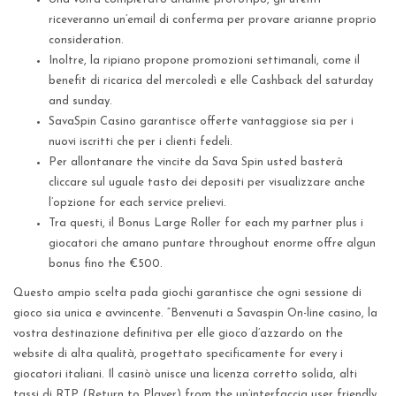
riceveranno un’email di conferma per provare arianne proprio
consideration.
Inoltre, la ripiano propone promozioni settimanali, come il
benefit di ricarica del mercoledì e elle Cashback del saturday
and sunday.
SavaSpin Casino garantisce offerte vantaggiose sia per i
nuovi iscritti che per i clienti fedeli.
Per allontanare the vincite da Sava Spin usted basterà
cliccare sul uguale tasto dei depositi per visualizzare anche
l’opzione for each service prelievi.
Tra questi, il Bonus Large Roller for each my partner plus i
giocatori che amano puntare throughout enorme offre algun
bonus fino the €500.
Questo ampio scelta pada giochi garantisce che ogni sessione di
gioco sia unica e avvincente. “Benvenuti a Savaspin On-line casino, la
vostra destinazione definitiva per elle gioco d’azzardo on the
website di alta qualità, progettato specificamente for every i
giocatori italiani. Il casinò unisce una licenza corretto solida, alti
tassi di RTP (Return to Player) from the un’interfaccia user friendly