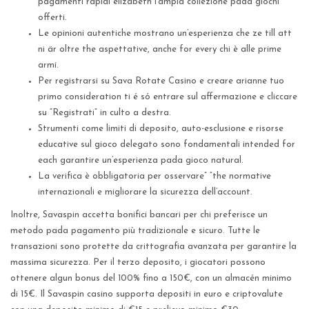
pagamenti rapidi elizabeth l’ampia collezione pada giochi
offerti.
Le opinioni autentiche mostrano un’esperienza che ze till att
ni är oltre the aspettative, anche for every chi è alle prime
armi.
Per registrarsi su Sava Rotate Casino e creare arianne tuo
primo consideration ti é só entrare sul affermazione e cliccare
su “Registrati” in culto a destra.
Strumenti come limiti di deposito, auto-esclusione e risorse
educative sul gioco delegato sono fondamentali intended for
each garantire un’esperienza pada gioco natural.
La verifica è obbligatoria per osservare” “the normative
internazionali e migliorare la sicurezza dell’account.
Inoltre, Savaspin accetta bonifici bancari per chi preferisce un
metodo pada pagamento più tradizionale e sicuro. Tutte le
transazioni sono protette da crittografia avanzata per garantire la
massima sicurezza. Per il terzo deposito, i giocatori possono
ottenere algun bonus del 100% fino a 150€, con un almacén minimo
di 15€. Il Savaspin casino supporta depositi in euro e criptovalute