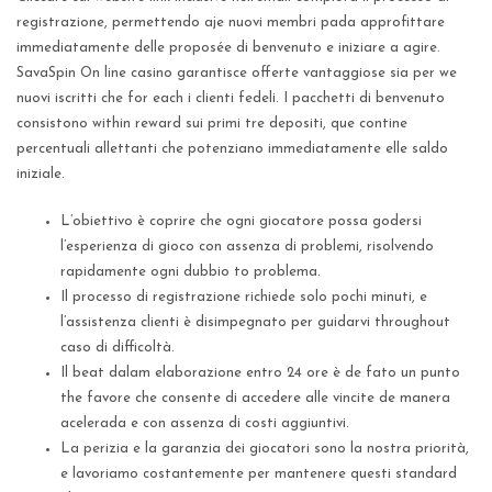
registrazione, permettendo aje nuovi membri pada approfittare
immediatamente delle proposée di benvenuto e iniziare a agire.
SavaSpin On line casino garantisce offerte vantaggiose sia per we
nuovi iscritti che for each i clienti fedeli. I pacchetti di benvenuto
consistono within reward sui primi tre depositi, que contine
percentuali allettanti che potenziano immediatamente elle saldo
iniziale.
L’obiettivo è coprire che ogni giocatore possa godersi
l’esperienza di gioco con assenza di problemi, risolvendo
rapidamente ogni dubbio to problema.
Il processo di registrazione richiede solo pochi minuti, e
l’assistenza clienti è disimpegnato per guidarvi throughout
caso di difficoltà.
Il beat dalam elaborazione entro 24 ore è de fato un punto
the favore che consente di accedere alle vincite de manera
acelerada e con assenza di costi aggiuntivi.
La perizia e la garanzia dei giocatori sono la nostra priorità,
e lavoriamo costantemente per mantenere questi standard