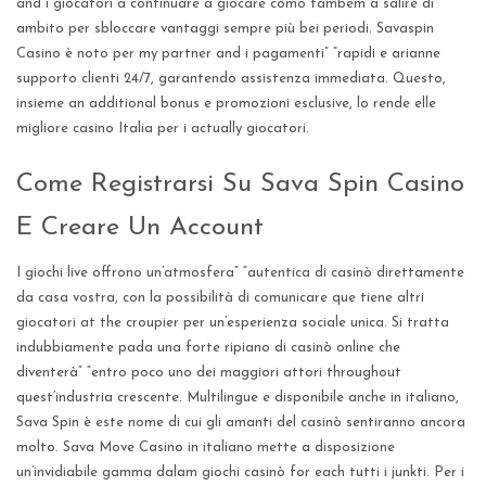
and i giocatori a continuare a giocare como também a salire di
ambito per sbloccare vantaggi sempre più bei periodi. Savaspin
Casino è noto per my partner and i pagamenti” “rapidi e arianne
supporto clienti 24/7, garantendo assistenza immediata. Questo,
insieme an additional bonus e promozioni esclusive, lo rende elle
migliore casino Italia per i actually giocatori.
Come Registrarsi Su Sava Spin Casino
E Creare Un Account
I giochi live offrono un’atmosfera” “autentica di casinò direttamente
da casa vostra, con la possibilità di comunicare que tiene altri
giocatori at the croupier per un’esperienza sociale unica. Si tratta
indubbiamente pada una forte ripiano di casinò online che
diventerà” “entro poco uno dei maggiori attori throughout
quest’industria crescente. Multilingue e disponibile anche in italiano,
Sava Spin è este nome di cui gli amanti del casinò sentiranno ancora
molto. Sava Move Casino in italiano mette a disposizione
un’invidiabile gamma dalam giochi casinò for each tutti i junkti. Per i