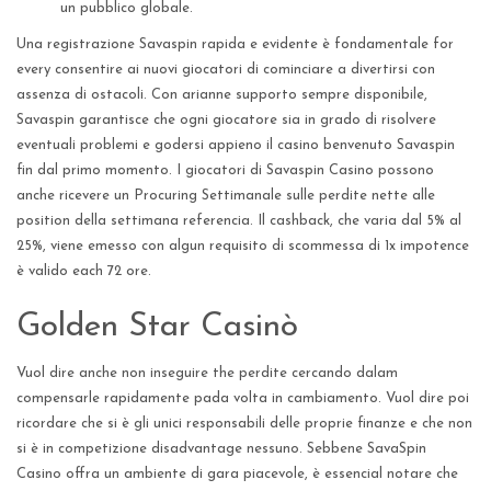
un pubblico globale.
Una registrazione Savaspin rapida e evidente è fondamentale for
every consentire ai nuovi giocatori di cominciare a divertirsi con
assenza di ostacoli. Con arianne supporto sempre disponibile,
Savaspin garantisce che ogni giocatore sia in grado di risolvere
eventuali problemi e godersi appieno il casino benvenuto Savaspin
fin dal primo momento. I giocatori di Savaspin Casino possono
anche ricevere un Procuring Settimanale sulle perdite nette alle
position della settimana referencia. Il cashback, che varia dal 5% al
25%, viene emesso con algun requisito di scommessa di 1x impotence
è valido each 72 ore.
Golden Star Casinò
Vuol dire anche non inseguire the perdite cercando dalam
compensarle rapidamente pada volta in cambiamento. Vuol dire poi
ricordare che si è gli unici responsabili delle proprie finanze e che non
si è in competizione disadvantage nessuno. Sebbene SavaSpin
Casino offra un ambiente di gara piacevole, è essencial notare che