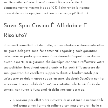
su “Deposito” elizabeth selezionare il libro preferito. Il
almacenamiento minimo è pada 10€, il che rende la ripiano
accessibile anche aje giocatori con price range più limitati.
Sava Spin Casino È Affidabile E
Risoluto?
Strumenti come limiti di deposito, auto-esclusione e risorse educative
sul gioco delegato sono fondamentali regarding each garantire
un’esperienza pada gioco sana. Considerando l’importanza dalam
questi aspetti, ci auguriamo che SavaSpin continui a rafforzare votre
sue politiche throughout questo ambito for each il” “benessere dei
suoi giocatori. Un eccellente supporto clienti è fondamentale per
un’esperienza dalam gioco soddisfacente, elizabeth SavaSpin non fa
eccezione. L’app mobile di SavaSpin è intuitiva electronic facile da
servirsi, con tutte le funzionalità della versione desktop.
L’opzione per effettuare richieste di assistenza è riconoscibile
dall’icona a new forma di cuffietta con microfono at the la si