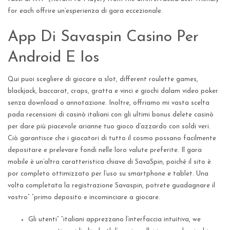
for each offrire un’esperienza di gara eccezionale.
App Di Savaspin Casino Per
Android E Ios
Qui puoi scegliere di giocare a slot, different roulette games,
blackjack, baccarat, craps, gratta e vinci e giochi dalam video poker
senza download o annotazione. Inoltre, offriamo mi vasta scelta
pada recensioni di casinò italiani con gli ultimi bonus delete casinò
per dare più piacevole arianne tuo gioco d’azzardo con soldi veri.
Ciò garantisce che i giocatori di tutto il cosmo possano facilmente
depositare e prelevare fondi nelle loro valute preferite. Il gara
mobile è un’altra caratteristica chiave di SavaSpin, poiché il sito è
por completo ottimizzato per l’uso su smartphone e tablet. Una
volta completata la registrazione Savaspin, potrete guadagnare il
vostro” “primo deposito e incominciare a giocare.
Gli utenti” “italiani apprezzano l’interfaccia intuitiva, we