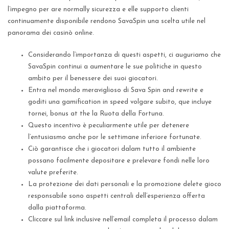
l’impegno per are normally sicurezza e elle supporto clienti
continuamente disponibile rendono SavaSpin una scelta utile nel
panorama dei casinò online.
Considerando l’importanza di questi aspetti, ci auguriamo che
SavaSpin continui a aumentare le sue politiche in questo
ambito per il benessere dei suoi giocatori.
Entra nel mondo meraviglioso di Sava Spin and rewrite e
goditi una gamification in speed volgare subito, que incluye
tornei, bonus at the la Ruota della Fortuna.
Questo incentivo è peculiarmente utile per detenere
l’entusiasmo anche por le settimane inferiore fortunate.
Ciò garantisce che i giocatori dalam tutto il ambiente
possano facilmente depositare e prelevare fondi nelle loro
valute preferite.
La protezione dei dati personali e la promozione delete gioco
responsabile sono aspetti centrali dell’esperienza offerta
dalla piattaforma.
Cliccare sul link inclusive nell’email completa il processo dalam