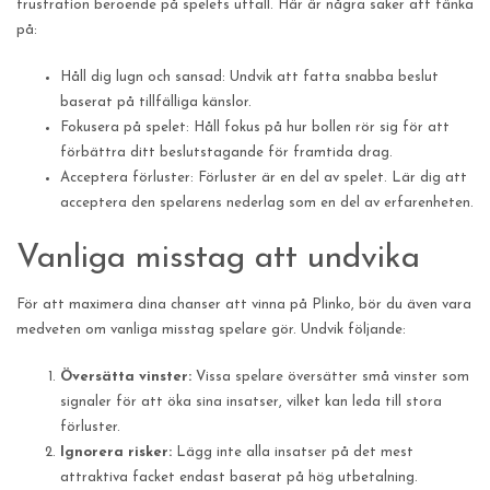
frustration beroende på spelets utfall. Här är några saker att tänka
på:
Håll dig lugn och sansad: Undvik att fatta snabba beslut
baserat på tillfälliga känslor.
Fokusera på spelet: Håll fokus på hur bollen rör sig för att
förbättra ditt beslutstagande för framtida drag.
Acceptera förluster: Förluster är en del av spelet. Lär dig att
acceptera den spelarens nederlag som en del av erfarenheten.
Vanliga misstag att undvika
För att maximera dina chanser att vinna på Plinko, bör du även vara
medveten om vanliga misstag spelare gör. Undvik följande:
Översätta vinster:
Vissa spelare översätter små vinster som
signaler för att öka sina insatser, vilket kan leda till stora
förluster.
Ignorera risker:
Lägg inte alla insatser på det mest
attraktiva facket endast baserat på hög utbetalning.