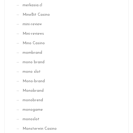
merkasia.cl
MineBit Casino
mini-review
Mini-reviews
Mino Casino
mombrand
mono brand
mono slot
Mono-brand
Monobrand
monobrend
monogame
monoslot
Monsterwin Casino