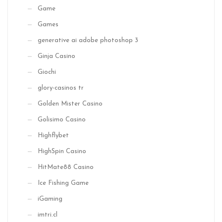
Game
Games
generative ai adobe photoshop 3
Ginja Casino
Giochi
glory-casinos tr
Golden Mister Casino
Golisimo Casino
Highflybet
HighSpin Casino
HitMate88 Casino
Ice Fishing Game
iGaming
imtri.cl