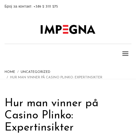
Број за контакт: +389 2 3111 275
HOME
UNCATEGORIZED
HUR MAN VINNER PÅ CASINO PLINKO: EXPERTINSIKTER
Hur man vinner på
Casino Plinko:
Expertinsikter