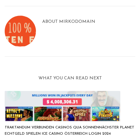
ABOUT
MIRKODOMAIN
WHAT YOU CAN READ NEXT
TRAKTANDUM VERBUNDEN CASINOS QUA SONNENNÄCHSTER PLANET
ECHTGELD SPIELEN ICE CASINO ÖSTERREICH LOGIN 2024