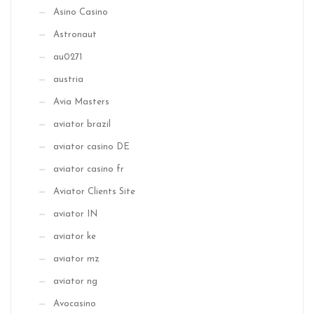
Asino Casino
Astronaut
au0271
austria
Avia Masters
aviator brazil
aviator casino DE
aviator casino fr
Aviator Clients Site
aviator IN
aviator ke
aviator mz
aviator ng
Avocasino