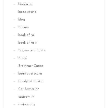
biobike.es
bizzo casino
blog
Bonusy
book of ra
book of ra it
Boomerang Casino
Brand
Browinner Casino
burritoazteca.es
Candybet Casino
Car Service 79
casibom tr
casibom-tg