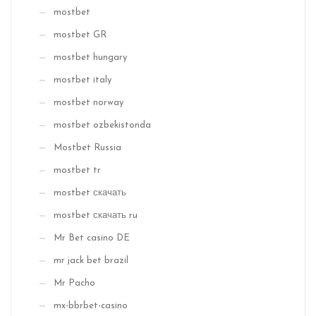
mostbet
mostbet GR
mostbet hungary
mostbet italy
mostbet norway
mostbet ozbekistonda
Mostbet Russia
mostbet tr
mostbet скачать
mostbet скачать ru
Mr Bet casino DE
mr jack bet brazil
Mr Pacho
mx-bbrbet-casino