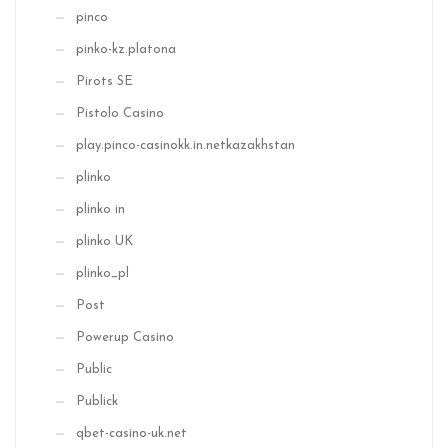
pinco
pinko-kz.platona
Pirots SE
Pistolo Casino
play.pinco-casinokk.in.netkazakhstan
plinko
plinko in
plinko UK
plinko_pl
Post
Powerup Casino
Public
Publick
qbet-casino-uk.net