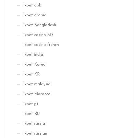
1xbet apk
1xbet arabic
1xbet Bangladesh
1xbet casino BD
1xbet casino french
1xbet india
1xbet Korea
1xbet KR
1xbet malaysia
1xbet Morocco
1xbet pt
1xbet RU
1xbet russia
1xbet russian