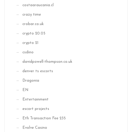
costaaraucania.cl
crazy time
crobar.co.uk
crypto 20.05
crypto 21
csdino
davidpowell-thompson.co.uk
denver ts escorts
Dragonia
EN
Entertainment
escort projects
Eth Transaction Fee 235
Evolve Casino