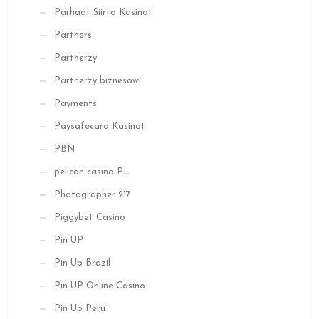
Parhaat Siirto Kasinot
Partners
Partnerzy
Partnerzy biznesowi
Payments
Paysafecard Kasinot
PBN
pelican casino PL
Photographer 217
Piggybet Casino
Pin UP
Pin Up Brazil
Pin UP Online Casino
Pin Up Peru