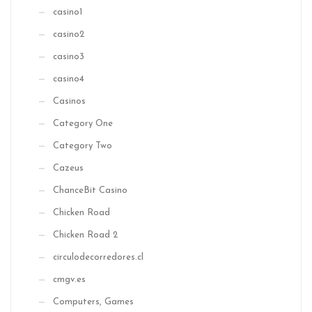
casino1
casino2
casino3
casino4
Casinos
Category One
Category Two
Cazeus
ChanceBit Casino
Chicken Road
Chicken Road 2
circulodecorredores.cl
cmgv.es
Computers, Games