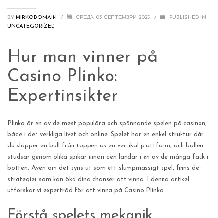
BY
MIRKODOMAIN
/
СРЕДА, 03 СЕПТЕМВРИ 2025
/
PUBLISHED IN
UNCATEGORIZED
Hur man vinner på
Casino Plinko:
Expertinsikter
Plinko är en av de mest populära och spännande spelen på casinon,
både i det verkliga livet och online. Spelet har en enkel struktur där
du släpper en boll från toppen av en vertikal plattform, och bollen
studsar genom olika spikar innan den landar i en av de många fack i
botten. Även om det syns ut som ett slumpmässigt spel, finns det
strategier som kan öka dina chanser att vinna. I denna artikel
utforskar vi expertråd för att vinna på Casino Plinko.
Förstå spelets mekanik