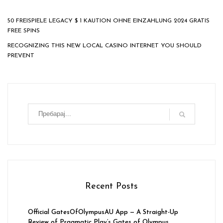
50 FREISPIELE LEGACY $ 1 KAUTION OHNE EINZAHLUNG 2024 GRATIS
FREE SPINS
RECOGNIZING THIS NEW LOCAL CASINO INTERNET YOU SHOULD
PREVENT
Recent Posts
Official GatesOfOlympusAU App — A Straight-Up
Review of Pragmatic Play’s Gates of Olympus